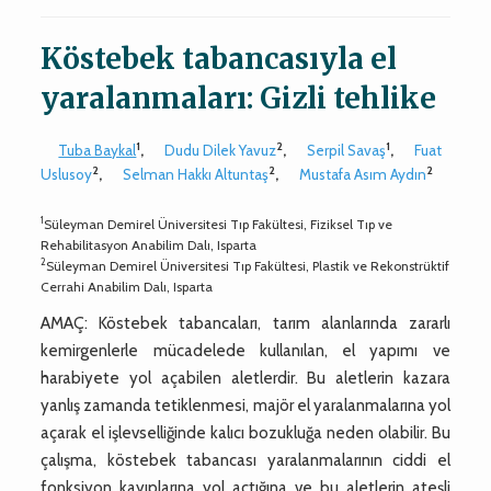
Köstebek tabancasıyla el
yaralanmaları: Gizli tehlike
1
2
1
Tuba Baykal
,
Dudu Dilek Yavuz
,
Serpil Savaş
,
Fuat
2
2
2
Uslusoy
,
Selman Hakkı Altuntaş
,
Mustafa Asım Aydın
1
Süleyman Demirel Üniversitesi Tıp Fakültesi, Fiziksel Tıp ve
Rehabilitasyon Anabilim Dalı, Isparta
2
Süleyman Demirel Üniversitesi Tıp Fakültesi, Plastik ve Rekonstrüktif
Cerrahi Anabilim Dalı, Isparta
AMAÇ: Köstebek tabancaları, tarım alanlarında zararlı
kemirgenlerle mücadelede kullanılan, el yapımı ve
harabiyete yol açabilen aletlerdir. Bu aletlerin kazara
yanlış zamanda tetiklenmesi, majör el yaralanmalarına yol
açarak el işlevselliğinde kalıcı bozukluğa neden olabilir. Bu
çalışma, köstebek tabancası yaralanmalarının ciddi el
fonksiyon kayıplarına yol açtığına ve bu aletlerin ateşli