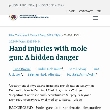
p-ISSN: 1306-696x | e-ISSN: 1307-7945
HOME
CONTACT
TR
Toggle n
Ulus Travma Acil Cerrahi Derg. 2023; 29(3):
402-408 | DOI:
10.14744/tjtes.2023.55484
Hand injuries with mole
gun: A hidden danger
1
2
1
Tuba Baykal
,
Dudu Dilek Yavuz
,
Serpil Savaş
,
Fuat
2
2
2
Uslusoy
,
Selman Hakkı Altuntaş
,
Mustafa Asım Aydın
1
Department of Physical Medicine and Rehabilitation, Süleyman
Demirel University Faculty of Medicine, Isparta-Türkiye
2
Department of Plastic and Reconstructive Surgery, Süleyman
Demirel University Faculty of Medicine, Isparta-Türkiye
BACKGROUND: Mole guns are handmade destructive