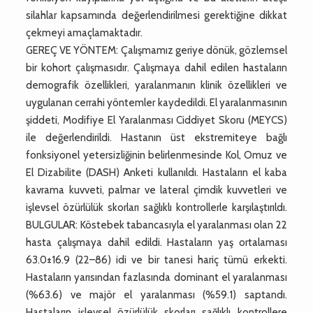
silahlar kapsamında değerlendirilmesi gerektiğine dikkat
çekmeyi amaçlamaktadır.
GEREÇ VE YÖNTEM: Çalışmamız geriye dönük, gözlemsel
bir kohort çalışmasıdır. Çalışmaya dahil edilen hastaların
demografik özellikleri, yaralanmanın klinik özellikleri ve
uygulanan cerrahi yöntemler kaydedildi. El yaralanmasının
şiddeti, Modifiye El Yaralanması Ciddiyet Skoru (MEYCS)
ile değerlendirildi. Hastanın üst ekstremiteye bağlı
fonksiyonel yetersizliğinin belirlenmesinde Kol, Omuz ve
El Dizabilite (DASH) Anketi kullanıldı. Hastaların el kaba
kavrama kuvveti, palmar ve lateral çimdik kuvvetleri ve
işlevsel özürlülük skorları sağlıklı kontrollerle karşılaştırıldı.
BULGULAR: Köstebek tabancasıyla el yaralanması olan 22
hasta çalışmaya dahil edildi. Hastaların yaş ortalaması
63.0±16.9 (22–86) idi ve bir tanesi hariç tümü erkekti.
Hastaların yarısından fazlasında dominant el yaralanması
(%63.6) ve majör el yaralanması (%59.1) saptandı.
Hastaların işlevsel özürlülük skorları sağlıklı kontrollere