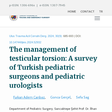
p-ISSN: 1306-696x | e-ISSN: 1307-7945
HOME
CONTACT
TR
Toggle n
Ulus Travma Acil Cerrahi Derg. 2024; 30(9):
685-693 | DOI:
10.14744/tjtes.2024.52932
The management of
testicular torsion: A survey
of Turkish pediatric
surgeons and pediatric
urologists
Furkan Adem Canbaz
,
Gonca Gerçel
,
Sefa Sag
Department of Pediatric Surgery, Sancaktepe Şehit Prof. Dr. İlhan