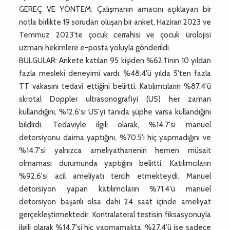
GEREÇ VE YÖNTEM: Çalışmanın amacını açıklayan bir
notla birlikte 19 sorudan oluşan bir anket, Haziran 2023 ve
Temmuz 2023'te çocuk cerrahisi ve çocuk ürolojisi
uzmanı hekimlere e-posta yoluyla gönderildi.
BULGULAR: Ankete katılan 95 kişiden %62.1'inin 10 yıldan
fazla mesleki deneyimi vardı. %48.4'ü yılda 5'ten fazla
TT vakasını tedavi ettiğini belirtti. Katılımcıların %87.4'ü
skrotal Doppler ultrasonografiyi (US) her zaman
kullandığını, %12.6'sı US'yi tanıda şüphe varsa kullandığını
bildirdi. Tedaviyle ilgili olarak, %14.7'si manuel
detorsiyonu daima yaptığını, %70.5'i hiç yapmadığını ve
%14.7'si yalnızca ameliyathanenin hemen müsait
olmaması durumunda yaptığını belirtti. Katılımcıların
%92.6'sı acil ameliyatı tercih etmekteydi. Manuel
detorsiyon yapan katılımcıların %71.4'ü manuel
detorsiyon başarılı olsa dahi 24 saat içinde ameliyat
gerçekleştirmektedir. Kontralateral testisin fiksasyonuyla
ilgili olarak %14.7'si hiç yapmamakta, %27.4'ü ise sadece