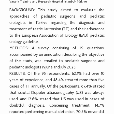
Varank Training and Research Hospital, İstanbul-Türkiye
BACKGROUND: This study aimed to evaluate the
approaches of pediatric surgeons and pediatric
urologists in Türkiye regarding the diagnosis and
treatment of testicular torsion (TT) and their adherence
to the European Association of Urology (EAU) pediatric
urology guideline.
METHODS: A survey consisting of 19 questions,
accompanied by an annotation describing the objective
of the study, was emailed to pediatric surgeons and
pediatric urologists in June and July 2023.
RESULTS: Of the 95 respondents, 62.1% had over 10
years of experience, and 48.4% treated more than five
cases of TT annually. Of the participants, 87.4% stated
that scrotal Doppler ultrasonography (US) was always
used, and 12.6% stated that US was used in cases of
doubtful diagnosis. Concerning treatment, 14.7%
reported performing manual detorsion, 70.5% never did,