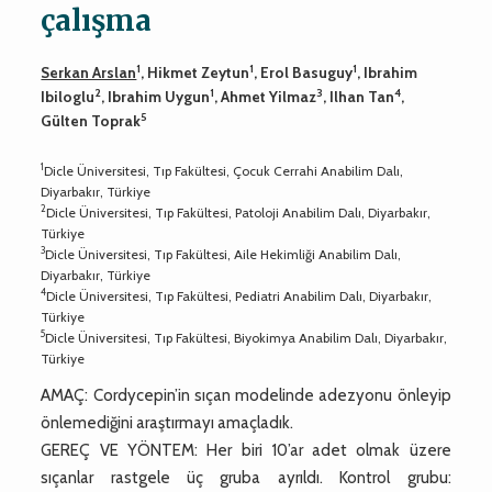
çalışma
1
1
1
Serkan Arslan
, Hikmet Zeytun
, Erol Basuguy
, Ibrahim
2
1
3
4
Ibiloglu
, Ibrahim Uygun
, Ahmet Yilmaz
, Ilhan Tan
,
5
Gülten Toprak
1
Dicle Üniversitesi, Tıp Fakültesi, Çocuk Cerrahi Anabilim Dalı,
Diyarbakır, Türkiye
2
Dicle Üniversitesi, Tıp Fakültesi, Patoloji Anabilim Dalı, Diyarbakır,
Türkiye
3
Dicle Üniversitesi, Tıp Fakültesi, Aile Hekimliği Anabilim Dalı,
Diyarbakır, Türkiye
4
Dicle Üniversitesi, Tıp Fakültesi, Pediatri Anabilim Dalı, Diyarbakır,
Türkiye
5
Dicle Üniversitesi, Tıp Fakültesi, Biyokimya Anabilim Dalı, Diyarbakır,
Türkiye
AMAÇ: Cordycepin’in sıçan modelinde adezyonu önleyip
önlemediğini araştırmayı amaçladık.
GEREÇ VE YÖNTEM: Her biri 10’ar adet olmak üzere
sıçanlar rastgele üç gruba ayrıldı. Kontrol grubu: