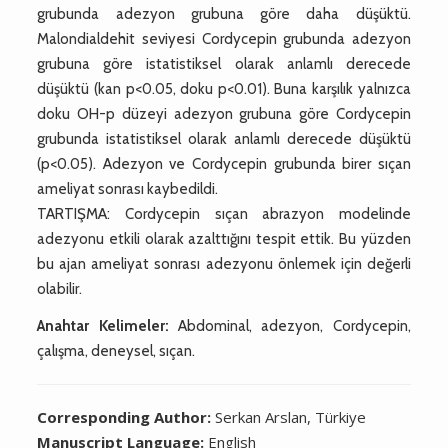
grubunda adezyon grubuna göre daha düşüktü.
Malondialdehit seviyesi Cordycepin grubunda adezyon
grubuna göre istatistiksel olarak anlamlı derecede
düşüktü (kan p<0.05, doku p<0.01). Buna karşılık yalnızca
doku OH-p düzeyi adezyon grubuna göre Cordycepin
grubunda istatistiksel olarak anlamlı derecede düşüktü
(p<0.05). Adezyon ve Cordycepin grubunda birer sıçan
ameliyat sonrası kaybedildi.
TARTIŞMA: Cordycepin sıçan abrazyon modelinde
adezyonu etkili olarak azalttığını tespit ettik. Bu yüzden
bu ajan ameliyat sonrası adezyonu önlemek için değerli
olabilir.
Anahtar Kelimeler:
Abdominal, adezyon, Cordycepin,
çalışma, deneysel, sıçan.
Corresponding Author:
Serkan Arslan, Türkiye
Manuscript Language:
English