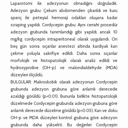
Laparotomi ile adezyonun olmadığını doğruladık.
Adezyon grubu: Çekum abdomenden çıkarıldı ve kuru
spanç ile peteşial hemoraji odakları oluşana kadar
scraping yapıldı. Cordycepin grubu: Aynı cerrahi prosedür
adezyon grubunda tanımlandığı gibi yapıldı, ancak 10
mg/kg cordycepin intraperitoneal olarak uygulandı. On
beş gün sonra sıçanlar anestezi altında kardiyak kan
çekme yoluyla sakrifiye edildi. Daha sonra sıçanlar
morfolojik ve histopatolojik olarak analiz edildi ve
hydroxyproline (OH-p) ve malondialdehyde (MDA)
düzeyleri ölçüldü.
BULGULAR: Makroskobik olarak adezyonun Cordycepin
grubunda adezyon grubuna göre anlamlı derecede
azaldığı görüldü (p<0.01). Bununla birlikte histopatolojik
düzelmede Cordycepin grubunda adezyon grubuna göre
anlamlı derecede düzelme görüldü (p<0.05). Kan ve doku
OH-p ve MDA düzeyleri kontrol grubuna göre adezyon
grubunda daha yüksekti. Bu değerler Cordycepin