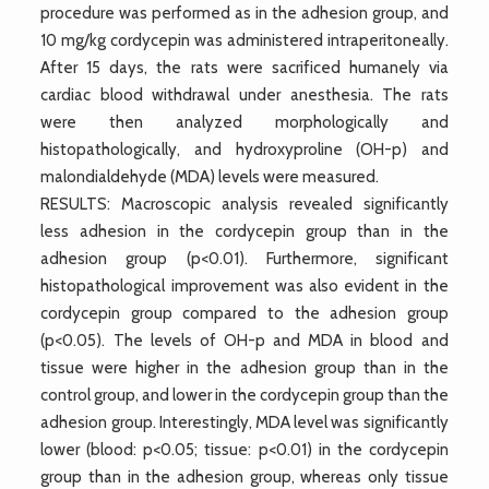
procedure was performed as in the adhesion group, and
10 mg/kg cordycepin was administered intraperitoneally.
After 15 days, the rats were sacrificed humanely via
cardiac blood withdrawal under anesthesia. The rats
were then analyzed morphologically and
histopathologically, and hydroxyproline (OH-p) and
malondialdehyde (MDA) levels were measured.
RESULTS: Macroscopic analysis revealed significantly
less adhesion in the cordycepin group than in the
adhesion group (p<0.01). Furthermore, significant
histopathological improvement was also evident in the
cordycepin group compared to the adhesion group
(p<0.05). The levels of OH-p and MDA in blood and
tissue were higher in the adhesion group than in the
control group, and lower in the cordycepin group than the
adhesion group. Interestingly, MDA level was significantly
lower (blood: p<0.05; tissue: p<0.01) in the cordycepin
group than in the adhesion group, whereas only tissue