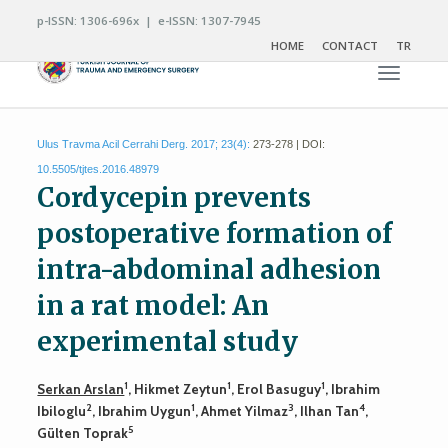
p-ISSN: 1306-696x | e-ISSN: 1307-7945
HOME
CONTACT
TR
Toggle n
Ulus Travma Acil Cerrahi Derg. 2017; 23(4):
273-278 | DOI:
10.5505/tjtes.2016.48979
Cordycepin prevents
postoperative formation of
intra-abdominal adhesion
in a rat model: An
experimental study
1
1
1
Serkan Arslan
, Hikmet Zeytun
, Erol Basuguy
, Ibrahim
2
1
3
4
Ibiloglu
, Ibrahim Uygun
, Ahmet Yilmaz
, Ilhan Tan
,
5
Gülten Toprak