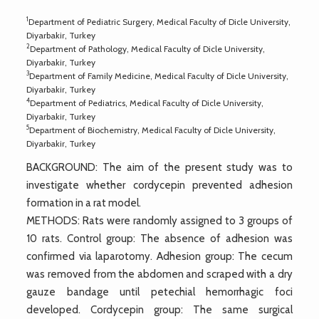
1
Department of Pediatric Surgery, Medical Faculty of Dicle University,
Diyarbakir, Turkey
2
Department of Pathology, Medical Faculty of Dicle University,
Diyarbakir, Turkey
3
Department of Family Medicine, Medical Faculty of Dicle University,
Diyarbakir, Turkey
4
Department of Pediatrics, Medical Faculty of Dicle University,
Diyarbakir, Turkey
5
Department of Biochemistry, Medical Faculty of Dicle University,
Diyarbakir, Turkey
BACKGROUND: The aim of the present study was to
investigate whether cordycepin prevented adhesion
formation in a rat model.
METHODS: Rats were randomly assigned to 3 groups of
10 rats. Control group: The absence of adhesion was
confirmed via laparotomy. Adhesion group: The cecum
was removed from the abdomen and scraped with a dry
gauze bandage until petechial hemorrhagic foci
developed. Cordycepin group: The same surgical