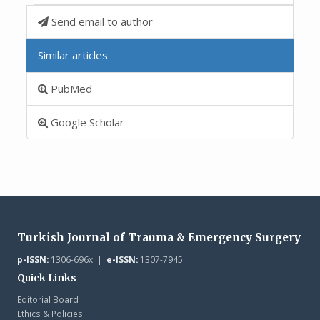
Send email to author
Similar articles
PubMed
Google Scholar
Turkish Journal of Trauma & Emergency Surgery
p-ISSN:
1306-696x |
e-ISSN:
1307-7945
Quick Links
Editorial Board
Ethics & Policies