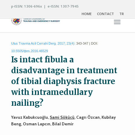
p-ISSN: 1306-696x | e-ISSN: 1307-7945
HOME
CONTACT
TR
Toggle n
Ulus Travma Acil Cerrahi Derg. 2017; 23(4):
343-347 | DOI:
10.5505/tjtes.2016.46529
Is intact fibula a
disadvantage in treatment
of tibial diaphysis fracture
with intramedullary
nailing?
Yavuz Kabukcuoğlu,
Sami Sökücü
, Cagrı Özcan, Kubilay
Beng, Osman Lapcın, Bilal Demir