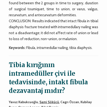
found between the 2 groups in time to surgery, duration
of surgical tourniquet, time to union, or varus, valgus,
recurvatum, and antecurvatum deformities.
CONCLUSION: Results indicated that intact fibula in tibial
diaphysis fracture treated with intramedullary nailing was
not a disadvantage; it did not affect rate of union or lead
to loss of reduction, non-union, or malunion.
Keywords:
Fibula, intramedullar nailing, tibia diaphysis.
Tibia kırığının
intramedüller çivi ile
tedavisinde, intakt fibula
dezavantaj mıdır?
Yavuz Kabukcuoğlu,
Sami Sökücü
, Cagrı Özcan, Kubilay