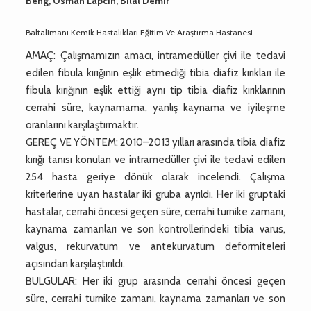
Beng, Osman Lapcın, Bilal Demir
Baltalimanı Kemik Hastalıkları Eğitim Ve Araştırma Hastanesi
AMAÇ: Çalışmamızın amacı, intramedüller çivi ile tedavi
edilen fibula kırığının eşlik etmediği tibia diafiz kırıkları ile
fibula kırığının eşlik ettiği aynı tip tibia diafiz kırıklarının
cerrahi süre, kaynamama, yanlış kaynama ve iyileşme
oranlarını karşılaştırmaktır.
GEREÇ VE YÖNTEM: 2010–2013 yılları arasında tibia diafiz
kırığı tanısı konulan ve intramedüller çivi ile tedavi edilen
254 hasta geriye dönük olarak incelendi. Çalışma
kriterlerine uyan hastalar iki gruba ayrıldı. Her iki gruptaki
hastalar, cerrahi öncesi geçen süre, cerrahi turnike zamanı,
kaynama zamanları ve son kontrollerindeki tibia varus,
valgus, rekurvatum ve antekurvatum deformiteleri
açısından karşılaştırıldı.
BULGULAR: Her iki grup arasında cerrahi öncesi geçen
süre, cerrahi turnike zamanı, kaynama zamanları ve son