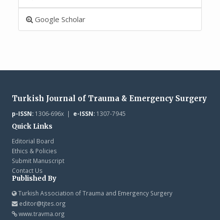
Google Scholar
Turkish Journal of Trauma & Emergency Surgery
p-ISSN:
1306-696x |
e-ISSN:
1307-7945
Quick Links
Editorial Board
Ethics & Policies
Submit Manuscript
Contact Us
Published By
Turkish Association of Trauma and Emergency Surgery
editor@tjtes.org
www.travma.org