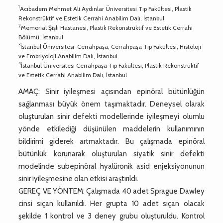
1
Acıbadem Mehmet Ali Aydınlar Üniversitesi Tıp Fakültesi, Plastik
Rekonstrüktif ve Estetik Cerrahi Anabilim Dalı, İstanbul
2
Memorial Şişli Hastanesi, Plastik Rekonstrüktif ve Estetik Cerrahi
Bölümü, İstanbul
3
İstanbul Üniversitesi-Cerrahpaşa, Cerrahpaşa Tıp Fakültesi, Histoloji
ve Embriyoloji Anabilim Dalı, İstanbul
4
İstanbul Üniversitesi Cerrahpaşa Tıp Fakültesi, Plastik Rekonstrüktif
ve Estetik Cerrahi Anabilim Dalı, İstanbul
AMAÇ: Sinir iyileşmesi açısından epinöral bütünlüğün
sağlanması büyük önem taşımaktadır. Deneysel olarak
oluşturulan sinir defekti modellerinde iyileşmeyi olumlu
yönde etkilediği düşünülen maddelerin kullanımının
bildirimi giderek artmaktadır. Bu çalışmada epinöral
bütünlük korunarak oluşturulan siyatik sinir defekti
modelinde subepinöral hyalüronik asid enjeksiyonunun
sinir iyileşmesine olan etkisi araştırıldı.
GEREÇ VE YÖNTEM: Çalışmada 40 adet Sprague Dawley
cinsi sıçan kullanıldı. Her grupta 10 adet sıçan olacak
şekilde 1 kontrol ve 3 deney grubu oluşturuldu. Kontrol