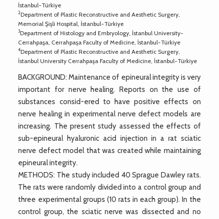
İstanbul-Türkiye
2
Department of Plastic Reconstructive and Aesthetic Surgery,
Memorial Şişli Hospital, İstanbul-Türkiye
3
Department of Histology and Embryology, İstanbul University-
Cerrahpaşa, Cerrahpaşa Faculty of Medicine, İstanbul-Türkiye
4
Department of Plastic Reconstructive and Aesthetic Surgery,
İstanbul University Cerrahpaşa Faculty of Medicine, İstanbul-Türkiye
BACKGROUND: Maintenance of epineural integrity is very
important for nerve healing. Reports on the use of
substances consid-ered to have positive effects on
nerve healing in experimental nerve defect models are
increasing. The present study assessed the effects of
sub-epineural hyaluronic acid injection in a rat sciatic
nerve defect model that was created while maintaining
epineural integrity.
METHODS: The study included 40 Sprague Dawley rats.
The rats were randomly divided into a control group and
three experimental groups (10 rats in each group). In the
control group, the sciatic nerve was dissected and no