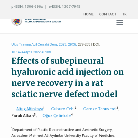
p-ISSN: 1306-696x | e-ISSN: 1307-7945
HOME
CONTACT
TR
Toggle n
Ulus Travma Acil Cerrahi Derg. 2023; 29(3):
277-283 | DOI:
10.14744/tjtes.2022.45908
Effects of subepineural
hyaluronic acid injection on
nerve recovery in a rat
sciatic nerve defect model
1
2
3
Altug Altinkaya
,
Gulsum Cebi
,
Gamze Tanrıverdi
,
3
4
Faruk Alkan
,
Oğuz Çetinkale
1
Department of Plastic Reconstructive and Aesthetic Surgery,
Acıbadem Mehmet Ali Aydınlar University Faculty of Medicine,