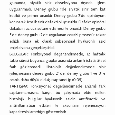
grubunda, siyatik sinir disseksiyonu dışında işlem
uygulanmadı. Deney grubu 1’de siyatik sinir tam kat
kesildi ve primer onarıldı. Deney grubu 2’de epinöryum
korunarak 1cm’lik sinir defekti oluşturuldu. Defekt epinöral
dokuların uc uca suture edilmesi ile onarıldı. Deney grubu
3’de deney grubu 2’de uygulanan cerrahi prosedür tekrar
edildi, buna ek olarak subepinöral hyaluronik asid
enjeksiyonu gerçekleştirildi.
BULGULAR: Fonksiyonel değerlendirmede, 12 haftalık
takip süresi boyunca gruplar arasında anlamlı istatistiksel
fark gözlenmedi. Histolojik değerlendirmede sinir
iyileşmesinin deney grubu 2’ de, deney grubu 1 ve 3’ e
oranla daha düşük olduğu saptandı (p<0.05).
TARTIŞMA: Fonksiyonel değerlendirmede anlamlı fark
saptanmamasına karşın, bu çalışmada elde edilen
histolojik bulgular hyaluronik asidin antifibrotik ve
antiinflamatuar etkileri ile aksonların rejenerasyon
kapasitesini artırdığını göstermiştir.