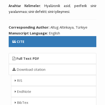
Anahtar Kelimeler:
Hyalüronik asid, periferik sinir
yaralanması; sinir defekti; sinir iyileşmesi.
Corresponding Author:
Altug Altinkaya, Türkiye
Manuscript Language:
English
CITE
Full Text PDF
Download citation
RIS
EndNote
BibTex