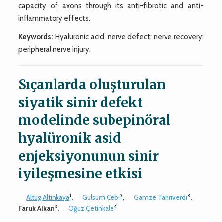
capacity of axons through its anti-fibrotic and anti-
inflammatory effects.
Keywords:
Hyaluronic acid, nerve defect; nerve recovery;
peripheral nerve injury.
Sıçanlarda oluşturulan
siyatik sinir defekt
modelinde subepinöral
hyalüronik asid
enjeksiyonunun sinir
iyileşmesine etkisi
1
2
3
Altug Altinkaya
,
Gulsum Cebi
,
Gamze Tanrıverdi
,
3
4
Faruk Alkan
,
Oğuz Çetinkale