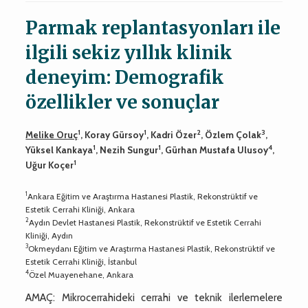
Parmak replantasyonları ile
ilgili sekiz yıllık klinik
deneyim: Demografik
özellikler ve sonuçlar
1
1
2
3
Melike Oruç
, Koray Gürsoy
, Kadri Özer
, Özlem Çolak
,
1
1
4
Yüksel Kankaya
, Nezih Sungur
, Gürhan Mustafa Ulusoy
,
1
Uğur Koçer
1
Ankara Eğitim ve Araştırma Hastanesi Plastik, Rekonstrüktif ve
Estetik Cerrahi Kliniği, Ankara
2
Aydın Devlet Hastanesi Plastik, Rekonstrüktif ve Estetik Cerrahi
Kliniği, Aydın
3
Okmeydanı Eğitim ve Araştırma Hastanesi Plastik, Rekonstrüktif ve
Estetik Cerrahi Kliniği, İstanbul
4
Özel Muayenehane, Ankara
AMAÇ: Mikrocerrahideki cerrahi ve teknik ilerlemelere