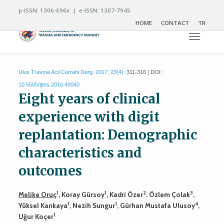
p-ISSN: 1306-696x | e-ISSN: 1307-7945
HOME
CONTACT
TR
Toggle n
Ulus Travma Acil Cerrahi Derg. 2017; 23(4):
311-316 | DOI:
10.5505/tjtes.2016.40040
Eight years of clinical
experience with digit
replantation: Demographic
characteristics and
outcomes
1
1
2
3
Melike Oruç
, Koray Gürsoy
, Kadri Özer
, Özlem Çolak
,
1
1
4
Yüksel Kankaya
, Nezih Sungur
, Gürhan Mustafa Ulusoy
,
1
Uğur Koçer