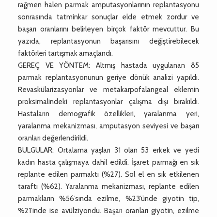
rağmen halen parmak amputasyonlarının replantasyonu
sonrasında tatminkar sonuçlar elde etmek zordur ve
başarı oranlarını belirleyen birçok faktör mevcuttur. Bu
yazıda, replantasyonun başarısını değiştirebilecek
faktörleri tartışmak amaçlandı.
GEREÇ VE YÖNTEM: Altmış hastada uygulanan 85
parmak replantasyonunun geriye dönük analizi yapıldı.
Revaskülarizasyonlar ve metakarpofalangeal eklemin
proksimalindeki replantasyonlar çalışma dışı bırakıldı.
Hastaların demografik özellikleri, yaralanma yeri,
yaralanma mekanizması, amputasyon seviyesi ve başarı
oranları değerlendirildi.
BULGULAR: Ortalama yaşları 31 olan 53 erkek ve yedi
kadın hasta çalışmaya dahil edildi. İşaret parmağı en sık
replante edilen parmaktı (%27). Sol el en sık etkilenen
taraftı (%62). Yaralanma mekanizması, replante edilen
parmakların %56’sında ezilme, %23’ünde giyotin tip,
%21’inde ise avülziyondu. Başarı oranları giyotin, ezilme