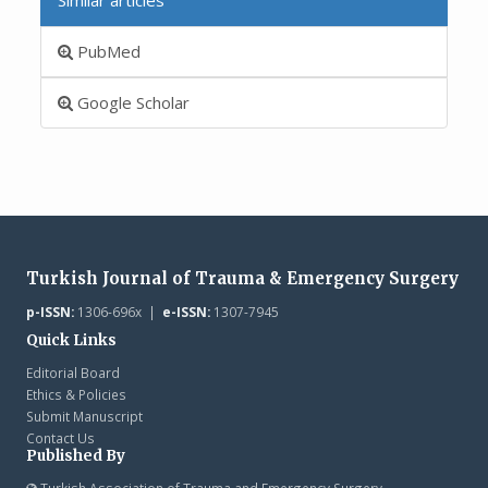
PubMed
Google Scholar
Turkish Journal of Trauma & Emergency Surgery
p-ISSN:
1306-696x |
e-ISSN:
1307-7945
Quick Links
Editorial Board
Ethics & Policies
Submit Manuscript
Contact Us
Published By
Turkish Association of Trauma and Emergency Surgery