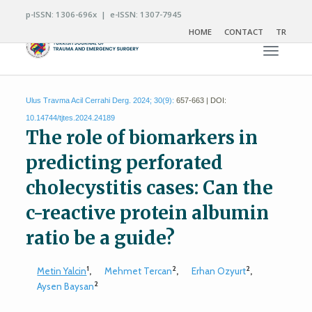
p-ISSN: 1306-696x | e-ISSN: 1307-7945
HOME
CONTACT
TR
Toggle n
Ulus Travma Acil Cerrahi Derg. 2024; 30(9):
657-663 | DOI:
10.14744/tjtes.2024.24189
The role of biomarkers in
predicting perforated
cholecystitis cases: Can the
c-reactive protein albumin
ratio be a guide?
1
2
2
Metin Yalcin
,
Mehmet Tercan
,
Erhan Ozyurt
,
2
Aysen Baysan