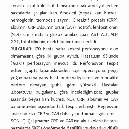
serviste akut kolesistit tanısı konularak ameliyat edilen
hastalarda çalışılan kan örnekleri (beyaz kan hücresi,
hemoglobin, trombosit sayımı, C-reaktif protein (CRP),
albümin, CRP /Albümin oranı (CAR), nötrofil lenfosit oranı
(NLR), üre, kreatinin, glukoz, amilaz, lipaz, AST, ALT, ALP,
GGT, total bilirubin, direk bilirubin) analiz edildi.
BULGULAR: 170 hasta safra kesesi perforasyonu olup
olmamasına göre iki gruba ayrıldı. Hastaların 63'ünde
(%37.1) perforasyon mevcut idi. Perforasyon tespit
edilen grupta laparoskopiden açık operasyona geçiş,
yoğun bakıma yatış, hastanede yatış süresi ve mortalite
perfore olmayan gruba göre yüksekti. Hastaları
laboratuvar bulgularına göre incelediğimizde; gruplar
arasında beyaz kan hücresi, NLR, CRP, albümin ve CAR
parametreleri açısından fark tespit edilmiştir. Regresyon
analizinde ize CRP ve CAR daha iyi performans gösterdi.
SONUÇ: Çalışmamız CRP ve CAR’nın akut kolesistit tanılı
hastalarda SKP’u öngörmede özgüllük ve duyarlılığı düşük