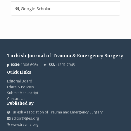
Google Scholar
Turkish Journal of Trauma & Emergency Surgery
p-ISSN:
1306-696x |
e-ISSN:
1307-7945
Quick Links
Editorial Board
Ethics & Policies
Submit Manuscript
Contact Us
Published By
Turkish Association of Trauma and Emergency Surgery
editor@tjtes.org
www.travma.org