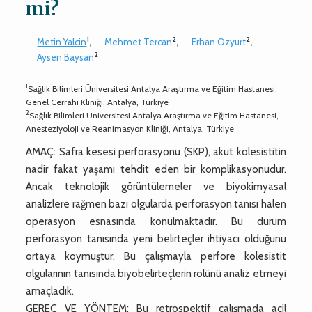
mi?
1
2
2
Metin Yalcin
,
Mehmet Tercan
,
Erhan Ozyurt
,
2
Aysen Baysan
1
Sağlık Bilimleri Üniversitesi Antalya Araştırma ve Eğitim Hastanesi,
Genel Cerrahi Kliniği, Antalya, Türkiye
2
Sağlık Bilimleri Üniversitesi Antalya Araştırma ve Eğitim Hastanesi,
Anesteziyoloji ve Reanimasyon Kliniği, Antalya, Türkiye
AMAÇ: Safra kesesi perforasyonu (SKP), akut kolesistitin
nadir fakat yaşamı tehdit eden bir komplikasyonudur.
Ancak teknolojik görüntülemeler ve biyokimyasal
analizlere rağmen bazı olgularda perforasyon tanısı halen
operasyon esnasında konulmaktadır. Bu durum
perforasyon tanısında yeni belirteçler ihtiyacı olduğunu
ortaya koymuştur. Bu çalışmayla perfore kolesistit
olgularının tanısında biyobelirteçlerin rolünü analiz etmeyi
amaçladık.
GEREÇ VE YÖNTEM: Bu retrospektif çalışmada acil