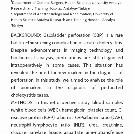
1
Department of General Surgery, Health Sciences University Antalya
Research and Training Hospital, Antalya-Türkiye
2
Department of Anesthesiology and Reanimation, University of
Health Science Antalya Research and Training Hospital, Antalya-
Türkiye
BACKGROUND: Gallbladder perforation (GBP) is a rare
but life-threatening complication of acute cholecystitis.
Despite advancements in imaging technology and
biochemical analysis, perforations are still diagnosed
intraoperatively in some cases. This situation has
revealed the need for new markers in the diagnosis of
perforation. In this study, we aimed to analyze the role
of biomarkers in the diagnosis of perforated
cholecystitis cases.
METHODS: In this retrospective study, blood samples
(white blood cells (WBC), hemoglobin, platelet count, C-
reactive protein (CRP), albumin, CRP/albumin ratio (CAR),
neutrophil-lymphocyte ratio (NLR), urea, creatinine,
glucose, amylase, lipase, aspartate ami-notransferase