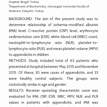
Hospital, Bingöl-Turkey
3
Department of Biochemistry, Osmangazi University Faculty of
Medicine, Eskişehir-Turkey
BACKGROUND: The aim of the present study was to
determine relationship of ischemia-modified albumin
(IMA) level, C-reactive protein (CRP) level, erythrocyte
sedimentation rate (ESR), white blood cell (WBC) count,
neutrophil-to-lymphocyte ratio (NLR), platelet-to-
lymphocyte ratio (PLR), and mean platelet volume (MPV)
to appendicitis in children.
METHODS: Study included total of 63 patients who
presented at hospital between May 2015 and November
2015. Of these, 30 were cases of appendicitis, and 33
were healthy control subjects. The groups were
statistically similar in age and gender.
RESULTS: Receiver operating characteristic curve was
evaluated for IMA, CRP, ESR, WBC, MPV, NLR, and PLR
values in patients with appendicitis, and IMA was