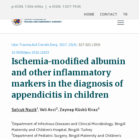
p-ISSN: 1306-696x | e-ISSN: 1307-7945
HOME
CONTACT
TR
Toggle n
Ulus Travma Acil Cerrahi Derg. 2017; 23(4):
317-321 | DOI:
10.5505/tjtes.2016.11823
Ischemia-modified albumin
and other inflammatory
markers in the diagnosis of
appendicitis in children
1
2
3
Selçuk Nazik
, Veli Avci
, Zeynep Küskü Kiraz
1
Department of Infectious Diseases and Clinical Microbiology, Bingöl
Maternity and Children’s Hospital, Bingöl-Turkey
2
Department of Pediatric Surgery, Bingöl Maternity and Children’s