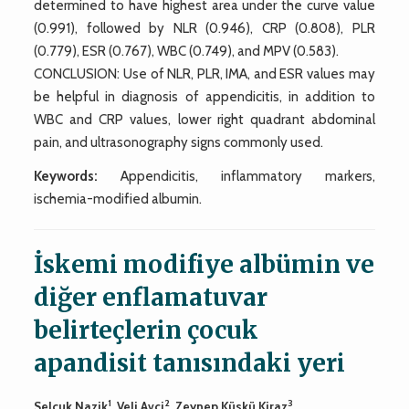
determined to have highest area under the curve value
(0.991), followed by NLR (0.946), CRP (0.808), PLR
(0.779), ESR (0.767), WBC (0.749), and MPV (0.583).
CONCLUSION: Use of NLR, PLR, IMA, and ESR values may
be helpful in diagnosis of appendicitis, in addition to
WBC and CRP values, lower right quadrant abdominal
pain, and ultrasonography signs commonly used.
Keywords:
Appendicitis, inflammatory markers,
ischemia-modified albumin.
İskemi modifiye albümin ve
diğer enflamatuvar
belirteçlerin çocuk
apandisit tanısındaki yeri
1
2
3
Selçuk Nazik
, Veli Avci
, Zeynep Küskü Kiraz