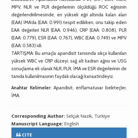
MPV, NLR ve PLR değerlerinin ölçüldüğü ROC eğrisinin
değerlendirilmesinde, en yüksek eğri altında kalan alan
(EAA) İMA’da (EAA: 0.991) tespit edilirken, onu takip eden
EAA değerleri NLR (EAA: 0.946), CRP (EAA: 0.808), PLR
(EAA: 0.779), ESR (EAA: 0.767), WBC (EAA: 0.749) ve MPV
(EAA: 0.583) idi.
TARTIŞMA: Bu amaçla apandisit tanısında sıkça kullanılan
yüksek WBC ve CRP düzeyi, sağ alt kadran ağrısı ve USG
sonuçlarına ek olarak NLR, PLR, İMA ve ESR değerlerinin de
tanıda kullanılmasının faydalı olacağı kanaatindeyiz.
Anahtar Kelimeler:
Apandisit, enflamatuvar belirteçler,
İMA.
Corresponding Author:
Selçuk Nazik, Türkiye
Manuscript Language:
English
CITE