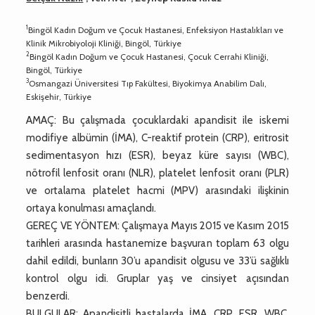
1
Bingöl Kadın Doğum ve Çocuk Hastanesi, Enfeksiyon Hastalıkları ve
Klinik Mikrobiyoloji Kliniği, Bingöl, Türkiye
2
Bingöl Kadın Doğum ve Çocuk Hastanesi, Çocuk Cerrahi Kliniği,
Bingöl, Türkiye
3
Osmangazi Üniversitesi Tıp Fakültesi, Biyokimya Anabilim Dalı,
Eskişehir, Türkiye
AMAÇ: Bu çalışmada çocuklardaki apandisit ile iskemi
modifiye albümin (İMA), C-reaktif protein (CRP), eritrosit
sedimentasyon hızı (ESR), beyaz küre sayısı (WBC),
nötrofil lenfosit oranı (NLR), platelet lenfosit oranı (PLR)
ve ortalama platelet hacmi (MPV) arasındaki ilişkinin
ortaya konulması amaçlandı.
GEREÇ VE YÖNTEM: Çalışmaya Mayıs 2015 ve Kasım 2015
tarihleri arasında hastanemize başvuran toplam 63 olgu
dahil edildi, bunların 30’u apandisit olgusu ve 33’ü sağlıklı
kontrol olgu idi. Gruplar yaş ve cinsiyet açısından
benzerdi.
BULGULAR: Apandisitli hastalarda İMA, CRP, ESR, WBC,