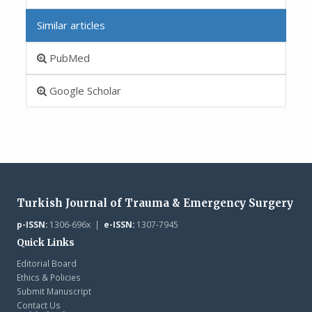
Similar articles
PubMed
Google Scholar
Turkish Journal of Trauma & Emergency Surgery
p-ISSN:
1306-696x |
e-ISSN:
1307-7945
Quick Links
Editorial Board
Ethics & Policies
Submit Manuscript
Contact Us