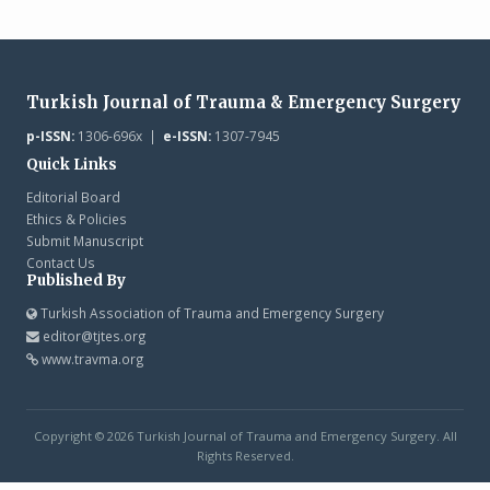
Turkish Journal of Trauma & Emergency Surgery
p-ISSN:
1306-696x |
e-ISSN:
1307-7945
Quick Links
Editorial Board
Ethics & Policies
Submit Manuscript
Contact Us
Published By
Turkish Association of Trauma and Emergency Surgery
editor@tjtes.org
www.travma.org
Copyright © 2026 Turkish Journal of Trauma and Emergency Surgery. All
Rights Reserved.