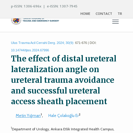
p-ISSN: 1306-696x | e-ISSN: 1307-7945
HOME
CONTACT
TR
Toggle n
Ulus Travma Acil Cerrahi Derg. 2024; 30(9):
671-676 | DOI:
10.14744/tjtes.2024.67996
The effect of distal ureteral
lateralization angle on
ureteral trauma avoidance
and successful ureteral
access sheath placement
1
2
Metin Yığman
,
Hale Çolakoğlu Er
1
Department of Urology, Ankara Etlik Integrated Health Campus,