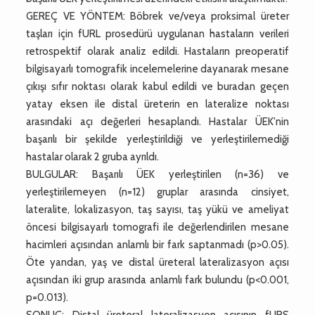
GEREÇ VE YÖNTEM: Böbrek ve/veya proksimal üreter
taşları için fURL prosedürü uygulanan hastaların verileri
retrospektif olarak analiz edildi. Hastaların preoperatif
bilgisayarlı tomografik incelemelerine dayanarak mesane
çıkışı sıfır noktası olarak kabul edildi ve buradan geçen
yatay eksen ile distal üreterin en lateralize noktası
arasındaki açı değerleri hesaplandı. Hastalar ÜEK'nin
başarılı bir şekilde yerleştirildiği ve yerleştirilemediği
hastalar olarak 2 gruba ayrıldı.
BULGULAR: Başarılı ÜEK yerleştirilen (n=36) ve
yerleştirilemeyen (n=12) gruplar arasında cinsiyet,
lateralite, lokalizasyon, taş sayısı, taş yükü ve ameliyat
öncesi bilgisayarlı tomografi ile değerlendirilen mesane
hacimleri açısından anlamlı bir fark saptanmadı (p>0.05).
Öte yandan, yaş ve distal üreteral lateralizasyon açısı
açısından iki grup arasında anlamlı fark bulundu (p<0.001,
p=0.013).
SONUÇ: Distal üreteral lateralizasyon açısının fURS