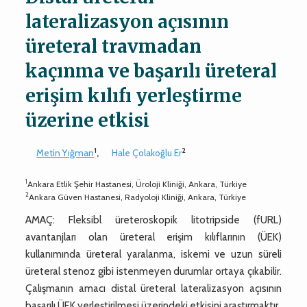
lateralizasyon açısının
üreteral travmadan
kaçınma ve başarılı üreteral
erişim kılıfı yerleştirme
üzerine etkisi
1
2
Metin Yığman
,
Hale Çolakoğlu Er
1
Ankara Etlik Şehir Hastanesi, Üroloji Kliniği, Ankara, Türkiye
2
Ankara Güven Hastanesi, Radyoloji Kliniği, Ankara, Türkiye
AMAÇ: Fleksibl üreteroskopik litotripside (fURL)
avantanjları olan üreteral erişim kılıflarının (ÜEK)
kullanımında üreteral yaralanma, iskemi ve uzun süreli
üreteral stenoz gibi istenmeyen durumlar ortaya çıkabilir.
Çalışmanın amacı distal üreteral lateralizasyon açısının
başarılı ÜEK yerleştirilmesi üzerindeki etkisini araştırmaktır.