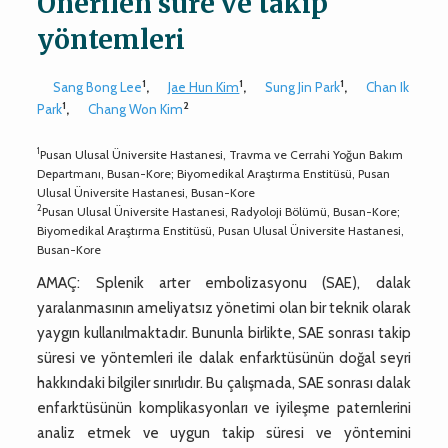
Önerilen süre ve takip
yöntemleri
1
1
1
Sang Bong Lee
,
Jae Hun Kim
,
Sung Jin Park
,
Chan Ik
1
2
Park
,
Chang Won Kim
1
Pusan Ulusal Üniversite Hastanesi, Travma ve Cerrahi Yoğun Bakım
Departmanı, Busan-Kore; Biyomedikal Araştırma Enstitüsü, Pusan
Ulusal Üniversite Hastanesi, Busan-Kore
2
Pusan Ulusal Üniversite Hastanesi, Radyoloji Bölümü, Busan-Kore;
Biyomedikal Araştırma Enstitüsü, Pusan Ulusal Üniversite Hastanesi,
Busan-Kore
AMAÇ: Splenik arter embolizasyonu (SAE), dalak
yaralanmasının ameliyatsız yönetimi olan bir teknik olarak
yaygın kullanılmaktadır. Bununla birlikte, SAE sonrası takip
süresi ve yöntemleri ile dalak enfarktüsünün doğal seyri
hakkındaki bilgiler sınırlıdır. Bu çalışmada, SAE sonrası dalak
enfarktüsünün komplikasyonları ve iyileşme paternlerini
analiz etmek ve uygun takip süresi ve yöntemini