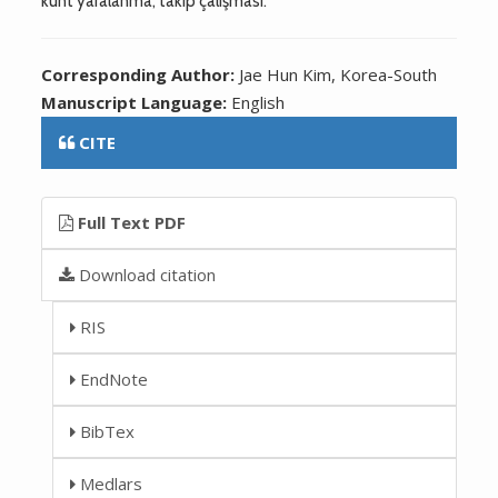
künt yaralanma; takip çalışması.
Corresponding Author:
Jae Hun Kim, Korea-South
Manuscript Language:
English
CITE
Full Text PDF
Download citation
RIS
EndNote
BibTex
Medlars