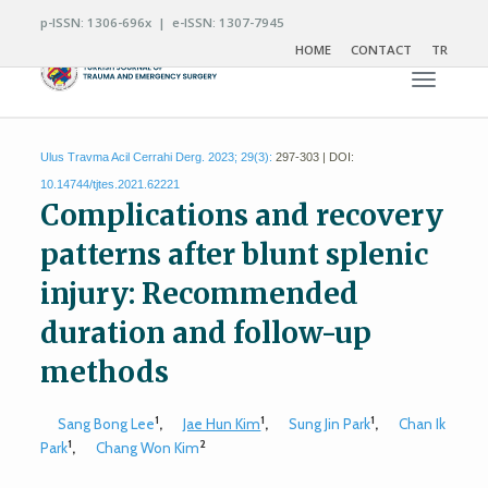
p-ISSN: 1306-696x | e-ISSN: 1307-7945
HOME
CONTACT
TR
Toggle n
Ulus Travma Acil Cerrahi Derg. 2023; 29(3):
297-303 | DOI:
10.14744/tjtes.2021.62221
Complications and recovery
patterns after blunt splenic
injury: Recommended
duration and follow-up
methods
1
1
1
Sang Bong Lee
,
Jae Hun Kim
,
Sung Jin Park
,
Chan Ik
1
2
Park
,
Chang Won Kim