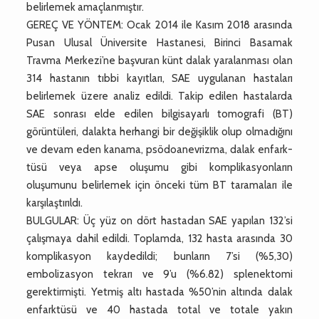
belirlemek amaçlanmıştır.
GEREÇ VE YÖNTEM: Ocak 2014 ile Kasım 2018 arasında
Pusan Ulusal Üniversite Hastanesi, Birinci Basamak
Travma Merkezi’ne başvuran künt dalak yaralanması olan
314 hastanın tıbbi kayıtları, SAE uygulanan hastaları
belirlemek üzere analiz edildi. Takip edilen hastalarda
SAE sonrası elde edilen bilgisayarlı tomografi (BT)
görüntüleri, dalakta herhangi bir değişiklik olup olmadığını
ve devam eden kanama, psödoanevrizma, dalak enfark-
tüsü veya apse oluşumu gibi komplikasyonların
oluşumunu belirlemek için önceki tüm BT taramaları ile
karşılaştırıldı.
BULGULAR: Üç yüz on dört hastadan SAE yapılan 132’si
çalışmaya dahil edildi. Toplamda, 132 hasta arasında 30
komplikasyon kaydedildi; bunların 7’si (%5,30)
embolizasyon tekrarı ve 9’u (%6.82) splenektomi
gerektirmişti. Yetmiş altı hastada %50’nin altında dalak
enfarktüsü ve 40 hastada total ve totale yakın