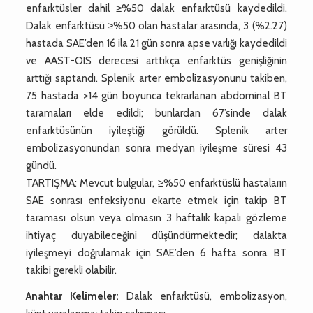
enfarktüsler dahil ≥%50 dalak enfarktüsü kaydedildi.
Dalak enfarktüsü ≥%50 olan hastalar arasında, 3 (%2.27)
hastada SAE’den 16 ila 21 gün sonra apse varlığı kaydedildi
ve AAST-OIS derecesi arttıkça enfarktüs genişliğinin
arttığı saptandı. Splenik arter embolizasyonunu takiben,
75 hastada >14 gün boyunca tekrarlanan abdominal BT
taramaları elde edildi; bunlardan 67’sinde dalak
enfarktüsünün iyileştiği görüldü. Splenik arter
embolizasyonundan sonra medyan iyileşme süresi 43
gündü.
TARTIŞMA: Mevcut bulgular, ≥%50 enfarktüslü hastaların
SAE sonrası enfeksiyonu ekarte etmek için takip BT
taraması olsun veya olmasın 3 haftalık kapalı gözleme
ihtiyaç duyabileceğini düşündürmektedir; dalakta
iyileşmeyi doğrulamak için SAE’den 6 hafta sonra BT
takibi gerekli olabilir.
Anahtar Kelimeler:
Dalak enfarktüsü, embolizasyon,