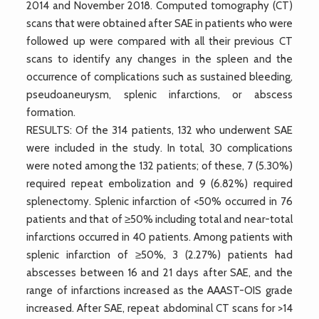
2014 and November 2018. Computed tomography (CT)
scans that were obtained after SAE in patients who were
followed up were compared with all their previous CT
scans to identify any changes in the spleen and the
occurrence of complications such as sustained bleeding,
pseudoaneurysm, splenic infarctions, or abscess
formation.
RESULTS: Of the 314 patients, 132 who underwent SAE
were included in the study. In total, 30 complications
were noted among the 132 patients; of these, 7 (5.30%)
required repeat embolization and 9 (6.82%) required
splenectomy. Splenic infarction of <50% occurred in 76
patients and that of ≥50% including total and near-total
infarctions occurred in 40 patients. Among patients with
splenic infarction of ≥50%, 3 (2.27%) patients had
abscesses between 16 and 21 days after SAE, and the
range of infarctions increased as the AAAST-OIS grade
increased. After SAE, repeat abdominal CT scans for >14