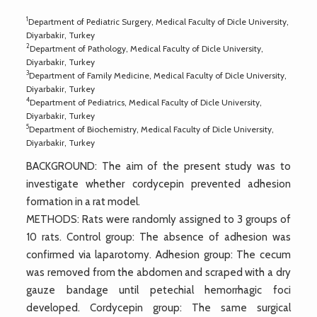
1
Department of Pediatric Surgery, Medical Faculty of Dicle University,
Diyarbakir, Turkey
2
Department of Pathology, Medical Faculty of Dicle University,
Diyarbakir, Turkey
3
Department of Family Medicine, Medical Faculty of Dicle University,
Diyarbakir, Turkey
4
Department of Pediatrics, Medical Faculty of Dicle University,
Diyarbakir, Turkey
5
Department of Biochemistry, Medical Faculty of Dicle University,
Diyarbakir, Turkey
BACKGROUND: The aim of the present study was to
investigate whether cordycepin prevented adhesion
formation in a rat model.
METHODS: Rats were randomly assigned to 3 groups of
10 rats. Control group: The absence of adhesion was
confirmed via laparotomy. Adhesion group: The cecum
was removed from the abdomen and scraped with a dry
gauze bandage until petechial hemorrhagic foci
developed. Cordycepin group: The same surgical