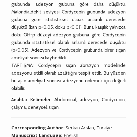
grubunda adezyon grubuna göre daha düşüktü.
Malondialdehit seviyesi Cordycepin grubunda adezyon
grubuna göre istatistiksel olarak anlamlı derecede
düşüktü (kan p<0.05, doku p<0.01). Buna karşılık yalnızca
doku OH-p düzeyi adezyon grubuna göre Cordycepin
grubunda istatistiksel olarak anlamlı derecede düşüktü
(p<0.05). Adezyon ve Cordycepin grubunda birer sıçan
ameliyat sonrası kaybedildi.
TARTIŞMA: Cordycepin sıçan abrazyon modelinde
adezyonu etkili olarak azalttığını tespit ettik. Bu yüzden
bu ajan ameliyat sonrası adezyonu önlemek için değerli
olabilir.
Anahtar Kelimeler:
Abdominal, adezyon, Cordycepin,
çalışma, deneysel, sıçan.
Corresponding Author:
Serkan Arslan, Türkiye
Manuscript Language:
English