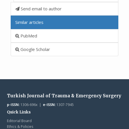
Send email to author
Similar articles
PubMed
Google Scholar
Turkish Journal of Trauma & Emergency Surgery
p-ISSN:
1306-696x |
e-ISSN:
1307-7945
Quick Links
Editorial Board
Ethics & Policies