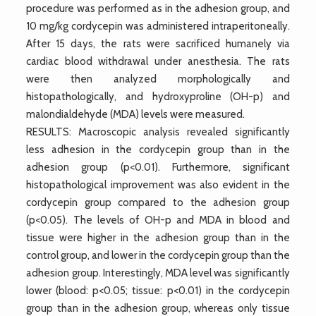
procedure was performed as in the adhesion group, and
10 mg/kg cordycepin was administered intraperitoneally.
After 15 days, the rats were sacrificed humanely via
cardiac blood withdrawal under anesthesia. The rats
were then analyzed morphologically and
histopathologically, and hydroxyproline (OH-p) and
malondialdehyde (MDA) levels were measured.
RESULTS: Macroscopic analysis revealed significantly
less adhesion in the cordycepin group than in the
adhesion group (p<0.01). Furthermore, significant
histopathological improvement was also evident in the
cordycepin group compared to the adhesion group
(p<0.05). The levels of OH-p and MDA in blood and
tissue were higher in the adhesion group than in the
control group, and lower in the cordycepin group than the
adhesion group. Interestingly, MDA level was significantly
lower (blood: p<0.05; tissue: p<0.01) in the cordycepin
group than in the adhesion group, whereas only tissue