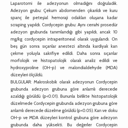
Laparotomi ile adezyonun olmadığını doğruladık.
Adezyon grubu: Çekum abdomenden çıkarıldı ve kuru
spanç ile peteşial hemoraji odakları oluşana kadar
scraping yapıldı. Cordycepin grubu: Aynı cerrahi prosedür
adezyon grubunda tanımlandığı gibi yapıldı, ancak 10
mg/kg cordycepin intraperitoneal olarak uygulandı. On
beş gün sonra sıçanlar anestezi altında kardiyak kan
çekme yoluyla sakrifiye edildi. Daha sonra sıçanlar
morfolojik ve histopatolojik olarak analiz edildi ve
hydroxyproline (OH-p) ve malondialdehyde (MDA)
düzeyleri ölçüldü.
BULGULAR: Makroskobik olarak adezyonun Cordycepin
grubunda adezyon grubuna göre anlamlı derecede
azaldığı görüldü (p<0.01). Bununla birlikte histopatolojik
düzelmede Cordycepin grubunda adezyon grubuna göre
anlamlı derecede düzelme görüldü (p<0.05). Kan ve doku
OH-p ve MDA düzeyleri kontrol grubuna göre adezyon
grubunda daha yüksekti. Bu değerler Cordycepin