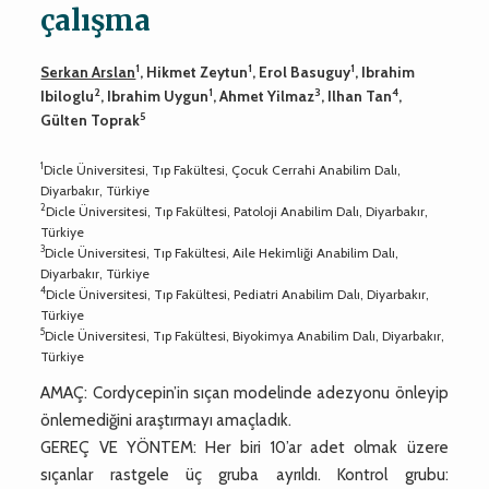
çalışma
1
1
1
Serkan Arslan
, Hikmet Zeytun
, Erol Basuguy
, Ibrahim
2
1
3
4
Ibiloglu
, Ibrahim Uygun
, Ahmet Yilmaz
, Ilhan Tan
,
5
Gülten Toprak
1
Dicle Üniversitesi, Tıp Fakültesi, Çocuk Cerrahi Anabilim Dalı,
Diyarbakır, Türkiye
2
Dicle Üniversitesi, Tıp Fakültesi, Patoloji Anabilim Dalı, Diyarbakır,
Türkiye
3
Dicle Üniversitesi, Tıp Fakültesi, Aile Hekimliği Anabilim Dalı,
Diyarbakır, Türkiye
4
Dicle Üniversitesi, Tıp Fakültesi, Pediatri Anabilim Dalı, Diyarbakır,
Türkiye
5
Dicle Üniversitesi, Tıp Fakültesi, Biyokimya Anabilim Dalı, Diyarbakır,
Türkiye
AMAÇ: Cordycepin’in sıçan modelinde adezyonu önleyip
önlemediğini araştırmayı amaçladık.
GEREÇ VE YÖNTEM: Her biri 10’ar adet olmak üzere
sıçanlar rastgele üç gruba ayrıldı. Kontrol grubu: