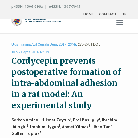
p-ISSN: 1306-696x | e-ISSN: 1307-7945
HOME
CONTACT
TR
Toggle n
Ulus Travma Acil Cerrahi Derg. 2017; 23(4):
273-278 | DOI:
10.5505/tjtes.2016.48979
Cordycepin prevents
postoperative formation of
intra-abdominal adhesion
in a rat model: An
experimental study
1
1
1
Serkan Arslan
, Hikmet Zeytun
, Erol Basuguy
, Ibrahim
2
1
3
4
Ibiloglu
, Ibrahim Uygun
, Ahmet Yilmaz
, Ilhan Tan
,
5
Gülten Toprak