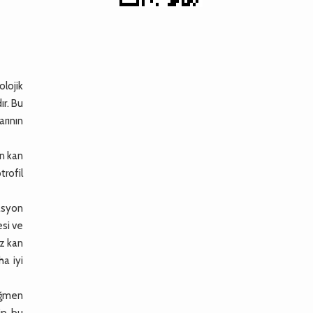
lojik
r. Bu
rının
an kan
trofil
asyon
esi ve
az kan
a iyi
rağmen
hip bu