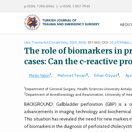
p-ISSN: 1306-696x | e-ISSN: 1307-7945
ABOUT
Ulus Travma Acil Cerrahi Derg. 2024; 30(9):
657-663 | DOI:
10.14744/tjtes
The role of biomarkers in pr
cases: Can the c-reactive pr
1
2
2
Metin Yalcin
,
Mehmet Tercan
,
Erhan Ozyurt
,
Ays
1
Department of General Surgery, Health Sciences University Antaly
2
Department of Anesthesiology and Reanimation, University of Hea
BACKGROUND: Gallbladder perforation (GBP) is a rar
advancements in imaging technology and biochemical an
This situation has revealed the need for new markers in
of biomarkers in the diagnosis of perforated cholecystit