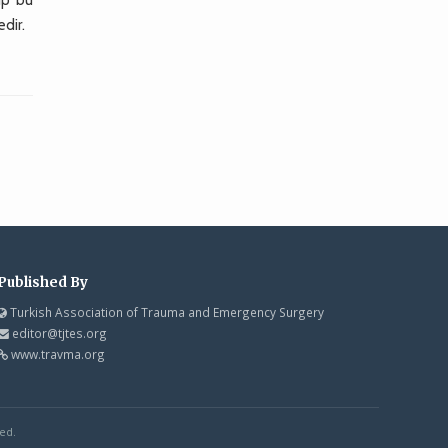
dir.
Published By
Turkish Association of Trauma and Emergency Surgery
editor@tjtes.org
www.travma.org
ed.