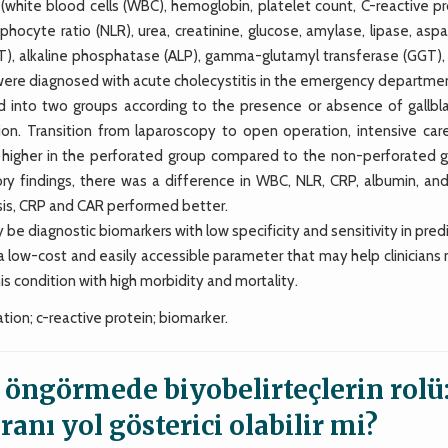
white blood cells (WBC), hemoglobin, platelet count, C-reactive pr
phocyte ratio (NLR), urea, creatinine, glucose, amylase, lipase, asp
T), alkaline phosphatase (ALP), gamma-glutamyl transferase (GGT), 
ho were diagnosed with acute cholecystitis in the emergency departme
 into two groups according to the presence or absence of gallbl
tion. Transition from laparoscopy to open operation, intensive care
e higher in the perforated group compared to the non-perforated g
y findings, there was a difference in WBC, NLR, CRP, albumin, an
ysis, CRP and CAR performed better.
diagnostic biomarkers with low specificity and sensitivity in predi
s a low-cost and easily accessible parameter that may help clinician
is condition with high morbidity and mortality.
tion; c-reactive protein; biomarker.
ı öngörmede biyobelirteçlerin rolü
anı yol gösterici olabilir mi?