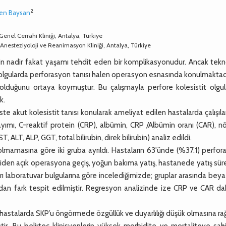
2
en Baysan
Genel Cerrahi Kliniği, Antalya, Türkiye
, Anesteziyoloji ve Reanimasyon Kliniği, Antalya, Türkiye
in nadir fakat yaşamı tehdit eden bir komplikasyonudur. Ancak tekno
olgularda perforasyon tanısı halen operasyon esnasında konulmaktadı
 olduğunu ortaya koymuştur. Bu çalışmayla perfore kolesistit olgula
k.
 akut kolesistit tanısı konularak ameliyat edilen hastalarda çalışıl
ımı, C-reaktif protein (CRP), albümin, CRP /Albümin oranı (CAR), nö
T, ALT, ALP, GGT, total bilirubin, direk bilirubin) analiz edildi.
mamasına göre iki gruba ayrıldı. Hastaların 63'ünde (%37.1) perfor
iden açık operasyona geçiş, yoğun bakıma yatış, hastanede yatış sür
ı laboratuvar bulgularına göre incelediğimizde; gruplar arasında bey
dan fark tespit edilmiştir. Regresyon analizinde ize CRP ve CAR dah
 hastalarda SKP’u öngörmede özgüllük ve duyarlılığı düşük olmasına 
ştir. Bu belirteç klinisyenlerin yüksek morbidite ve mortaliteye sa