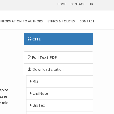
HOME
CONTACT
TR
INFORMATION TO AUTHORS
ETHICS & POLICIES
CONTACT
CITE
Full Text PDF
Download citation
RIS
spite
EndNote
ases.
e role
BibTex