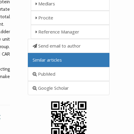
otein
Medlars
artate
total
Procite
nt.
Reference Manager
adder
 unit
Send email to author
roup.
d CAR
Similar articles
cting
PubMed
s make
Google Scholar
: