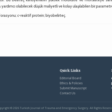
yardımcı olabilecek düşük maliyetli ve kolay ulaşılabilen bir parametre
forasyonu; c-reaktif protein; biyobelirteç.
Quick Links
Editorial Board
Ethics & Policies
Submit Manuscript
Contact Us
pyright © 2026 Turkish Journal of Trauma and Emergency Surgery. All Rights Reserv