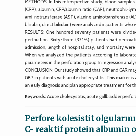
METHODS: In this retrospective study, blood samples (
(CRP), albumin, CRP/albumin ratio (CAR), neutrophil-lym
ami-notransferase (AST), alanine aminotransferase (AL
bilirubin, direct bilirubin) were analyzed in patients w
RESULTS: One hundred seventy patients were divided
perforation. Sixty-three (37.1%) patients had perfora
admission, length of hospital stay, and mortality wer
When we analyzed the patients according to laborator
parameters in the perforation group. In regression anal
CONCLUSION: Our study showed that CRP and CAR may be 
GBP in patients with acute cholecystitis. This marker i
an early diagnosis and plan appropriate treatment for th
Keywords:
Acute cholecystitis, acute gallbladder perfora
Perfore kolesistit olguların
C- reaktif protein albumin or