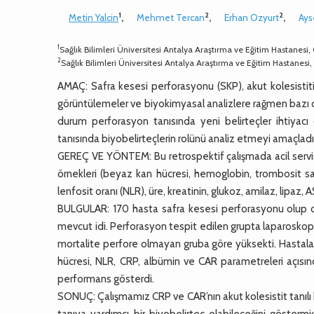
1
2
2
Metin Yalcin
,
Mehmet Tercan
,
Erhan Ozyurt
,
Ays
1
Sağlık Bilimleri Üniversitesi Antalya Araştırma ve Eğitim Hastanesi, 
2
Sağlık Bilimleri Üniversitesi Antalya Araştırma ve Eğitim Hastanesi
AMAÇ: Safra kesesi perforasyonu (SKP), akut kolesistit
görüntülemeler ve biyokimyasal analizlere rağmen bazı 
durum perforasyon tanısında yeni belirteçler ihtiyacı
tanısında biyobelirteçlerin rolünü analiz etmeyi amaçladı
GEREÇ VE YÖNTEM: Bu retrospektif çalışmada acil serviste
örnekleri (beyaz kan hücresi, hemoglobin, trombosit say
lenfosit oranı (NLR), üre, kreatinin, glukoz, amilaz, lipaz, AS
BULGULAR: 170 hasta safra kesesi perforasyonu olup ol
mevcut idi. Perforasyon tespit edilen grupta laparoskop
mortalite perfore olmayan gruba göre yüksekti. Hastalar
hücresi, NLR, CRP, albümin ve CAR parametreleri açısın
performans gösterdi.
SONUÇ: Çalışmamız CRP ve CAR’nın akut kolesistit tanılı
tanıya yardımcı bir biyobelirteç olabileceğini göstermi