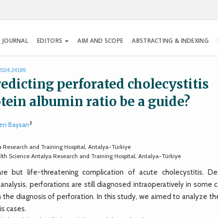
 JOURNAL
EDITORS
AIM AND SCOPE
ABSTRACTING & INDEXING
.2024.24189
edicting perforated cholecystitis
otein albumin ratio be a guide?
2
en Baysan
a Research and Training Hospital, Antalya-Türkiye
lth Science Antalya Research and Training Hospital, Antalya-Türkiye
e but life-threatening complication of acute cholecystitis. De
alysis, perforations are still diagnosed intraoperatively in some c
 the diagnosis of perforation. In this study, we aimed to analyze th
is cases.