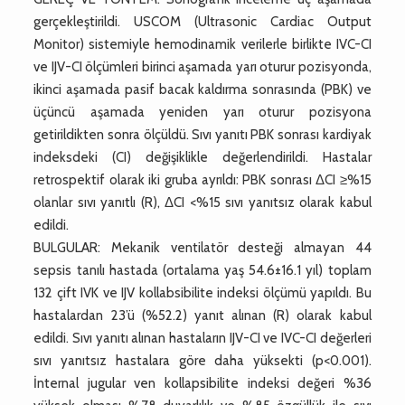
gerçekleştirildi. USCOM (Ultrasonic Cardiac Output
Monitor) sistemiyle hemodinamik verilerle birlikte IVC-CI
ve IJV-CI ölçümleri birinci aşamada yarı oturur pozisyonda,
ikinci aşamada pasif bacak kaldırma sonrasında (PBK) ve
üçüncü aşamada yeniden yarı oturur pozisyona
getirildikten sonra ölçüldü. Sıvı yanıtı PBK sonrası kardiyak
indeksdeki (CI) değişiklikle değerlendirildi. Hastalar
retrospektif olarak iki gruba ayrıldı: PBK sonrası ΔCI ≥%15
olanlar sıvı yanıtlı (R), ΔCI <%15 sıvı yanıtsız olarak kabul
edildi.
BULGULAR: Mekanik ventilatör desteği almayan 44
sepsis tanılı hastada (ortalama yaş 54.6±16.1 yıl) toplam
132 çift IVK ve IJV kollabsibilite indeksi ölçümü yapıldı. Bu
hastalardan 23’ü (%52.2) yanıt alınan (R) olarak kabul
edildi. Sıvı yanıtı alınan hastaların IJV-CI ve IVC-CI değerleri
sıvı yanıtsız hastalara göre daha yüksekti (p<0.001).
İnternal jugular ven kollapsibilite indeksi değeri %36