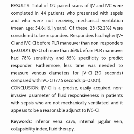
RESULTS: Total of 132 paired scans of IJV and IVC were
completed in 44 patients who presented with sepsis
and who were not receiving mechanical ventilation
(mean age: 54.6±16.1 years). Of these, 23 (52.2%) were
considered to be responders. Responders had higher IJV-
CI and IVC-CI before PLR maneuver than non-responders
(p<0.001). IJV-CI of more than 36% before PLR maneuver
had 78% sensitivity and 85% specificity to predict
responder. Furthermore, less time was needed to
measure venous diameters for IJV-CI (30 seconds)
compared with IVC-CI (77.5 seconds; p<0.001).
CONCLUSION: IJV-CI is a precise, easily acquired, non-
invasive parameter of fluid responsiveness in patients
with sepsis who are not mechanically ventilated, and it
appears to be a reasonable adjunct to IVC-CI.
Keywords:
inferior vena cava, internal jugular vein,
collapsibility index, fluid therapy.