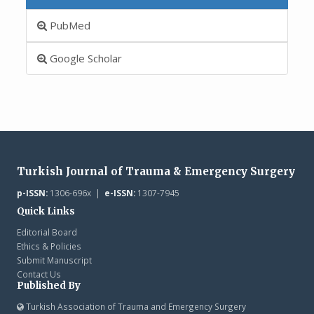
PubMed
Google Scholar
Turkish Journal of Trauma & Emergency Surgery
p-ISSN:
1306-696x |
e-ISSN:
1307-7945
Quick Links
Editorial Board
Ethics & Policies
Submit Manuscript
Contact Us
Published By
Turkish Association of Trauma and Emergency Surgery