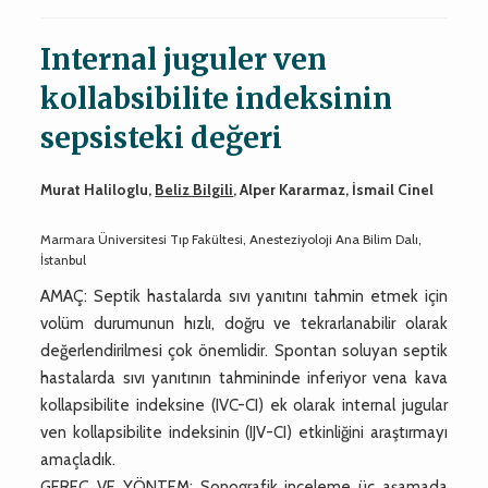
Internal juguler ven
kollabsibilite indeksinin
sepsisteki değeri
Murat Haliloglu,
Beliz Bilgili
, Alper Kararmaz, İsmail Cinel
Marmara Üniversitesi Tıp Fakültesi, Anesteziyoloji Ana Bilim Dalı,
İstanbul
AMAÇ: Septik hastalarda sıvı yanıtını tahmin etmek için
volüm durumunun hızlı, doğru ve tekrarlanabilir olarak
değerlendirilmesi çok önemlidir. Spontan soluyan septik
hastalarda sıvı yanıtının tahmininde inferiyor vena kava
kollapsibilite indeksine (IVC-CI) ek olarak internal jugular
ven kollapsibilite indeksinin (IJV-CI) etkinliğini araştırmayı
amaçladık.
GEREÇ VE YÖNTEM: Sonografik inceleme üç aşamada