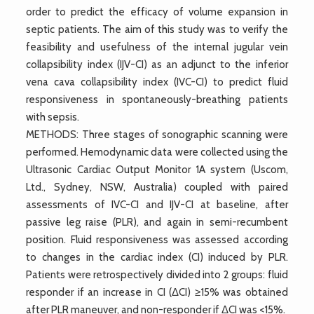
order to predict the efficacy of volume expansion in
septic patients. The aim of this study was to verify the
feasibility and usefulness of the internal jugular vein
collapsibility index (IJV-CI) as an adjunct to the inferior
vena cava collapsibility index (IVC-CI) to predict fluid
responsiveness in spontaneously-breathing patients
with sepsis.
METHODS: Three stages of sonographic scanning were
performed. Hemodynamic data were collected using the
Ultrasonic Cardiac Output Monitor 1A system (Uscom,
Ltd., Sydney, NSW, Australia) coupled with paired
assessments of IVC-CI and IJV-CI at baseline, after
passive leg raise (PLR), and again in semi-recumbent
position. Fluid responsiveness was assessed according
to changes in the cardiac index (CI) induced by PLR.
Patients were retrospectively divided into 2 groups: fluid
responder if an increase in CI (ΔCI) ≥15% was obtained
after PLR maneuver, and non-responder if ΔCI was <15%.