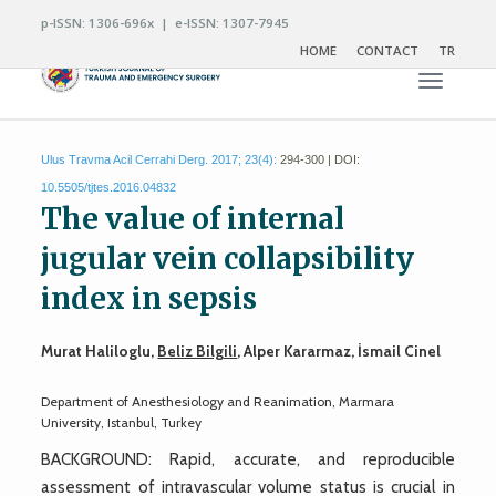
p-ISSN: 1306-696x | e-ISSN: 1307-7945
HOME
CONTACT
TR
Toggle n
Ulus Travma Acil Cerrahi Derg. 2017; 23(4):
294-300 | DOI:
10.5505/tjtes.2016.04832
The value of internal
jugular vein collapsibility
index in sepsis
Murat Haliloglu,
Beliz Bilgili
, Alper Kararmaz, İsmail Cinel
Department of Anesthesiology and Reanimation, Marmara
University, Istanbul, Turkey
BACKGROUND: Rapid, accurate, and reproducible
assessment of intravascular volume status is crucial in