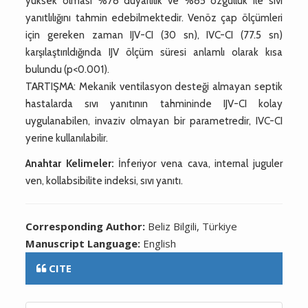
yüksek olması %78 duyarlılık ve %85 özgüllük ile sıvı
yanıtlılığını tahmin edebilmektedir. Venöz çap ölçümleri
için gereken zaman IJV-CI (30 sn), IVC-CI (77.5 sn)
karşılaştırıldığında IJV ölçüm süresi anlamlı olarak kısa
bulundu (p<0.001).
TARTIŞMA: Mekanik ventilasyon desteği almayan septik
hastalarda sıvı yanıtının tahmininde IJV-CI kolay
uygulanabilen, invaziv olmayan bir parametredir, IVC-CI
yerine kullanılabilir.
Anahtar Kelimeler:
İnferiyor vena cava, internal juguler
ven, kollabsibilite indeksi, sıvı yanıtı.
Corresponding Author:
Beliz Bilgili, Türkiye
Manuscript Language:
English
CITE