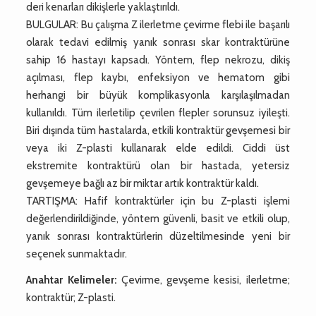
deri kenarları dikişlerle yaklaştırıldı.
BULGULAR: Bu çalışma Z ilerletme çevirme flebi ile başarılı
olarak tedavi edilmiş yanık sonrası skar kontraktürüne
sahip 16 hastayı kapsadı. Yöntem, flep nekrozu, dikiş
açılması, flep kaybı, enfeksiyon ve hematom gibi
herhangi bir büyük komplikasyonla karşılaşılmadan
kullanıldı. Tüm ilerletilip çevrilen flepler sorunsuz iyileşti.
Biri dışında tüm hastalarda, etkili kontraktür gevşemesi bir
veya iki Z-plasti kullanarak elde edildi. Ciddi üst
ekstremite kontraktürü olan bir hastada, yetersiz
gevşemeye bağlı az bir miktar artık kontraktür kaldı.
TARTIŞMA: Hafif kontraktürler için bu Z-plasti işlemi
değerlendirildiğinde, yöntem güvenli, basit ve etkili olup,
yanık sonrası kontraktürlerin düzeltilmesinde yeni bir
seçenek sunmaktadır.
Anahtar Kelimeler:
Çevirme, gevşeme kesisi, ilerletme;
kontraktür; Z-plasti.