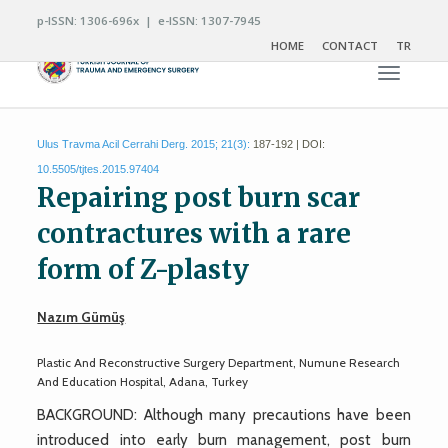
p-ISSN: 1306-696x | e-ISSN: 1307-7945
HOME
CONTACT
TR
Toggle n
Ulus Travma Acil Cerrahi Derg. 2015; 21(3):
187-192 | DOI:
10.5505/tjtes.2015.97404
Repairing post burn scar
contractures with a rare
form of Z-plasty
Nazım Gümüş
Plastic And Reconstructive Surgery Department, Numune Research
And Education Hospital, Adana, Turkey
BACKGROUND: Although many precautions have been
introduced into early burn management, post burn