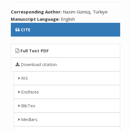
Corresponding Author:
Nazım Gümüş, Türkiye
Manuscript Language:
English
CITE
Full Text PDF
Download citation
RIS
EndNote
BibTex
Medlars