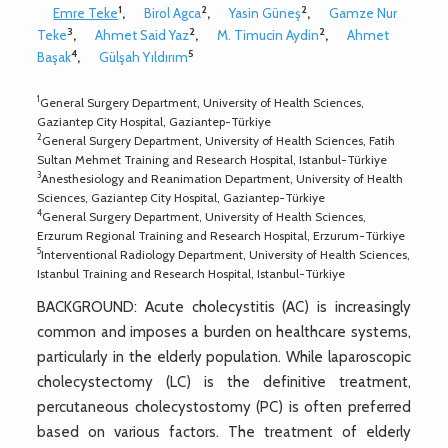
1
2
2
Emre Teke
,
Birol Agca
,
Yasin Güneş
,
Gamze Nur
3
2
2
Teke
,
Ahmet Said Yaz
,
M. Timucin Aydin
,
Ahmet
4
5
Başak
,
Gülşah Yıldırım
1
General Surgery Department, University of Health Sciences,
Gaziantep City Hospital, Gaziantep-Türkiye
2
General Surgery Department, University of Health Sciences, Fatih
Sultan Mehmet Training and Research Hospital, Istanbul-Türkiye
3
Anesthesiology and Reanimation Department, University of Health
Sciences, Gaziantep City Hospital, Gaziantep-Türkiye
4
General Surgery Department, University of Health Sciences,
Erzurum Regional Training and Research Hospital, Erzurum-Türkiye
5
Interventional Radiology Department, University of Health Sciences,
Istanbul Training and Research Hospital, Istanbul-Türkiye
BACKGROUND: Acute cholecystitis (AC) is increasingly
common and imposes a burden on healthcare systems,
particularly in the elderly population. While laparoscopic
cholecystectomy (LC) is the definitive treatment,
percutaneous cholecystostomy (PC) is often preferred
based on various factors. The treatment of elderly