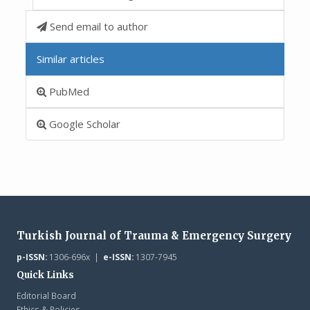
Send email to author
Similar articles
PubMed
Google Scholar
Turkish Journal of Trauma & Emergency Surgery
p-ISSN:
1306-696x |
e-ISSN:
1307-7945
Quick Links
Editorial Board
Ethics & Policies