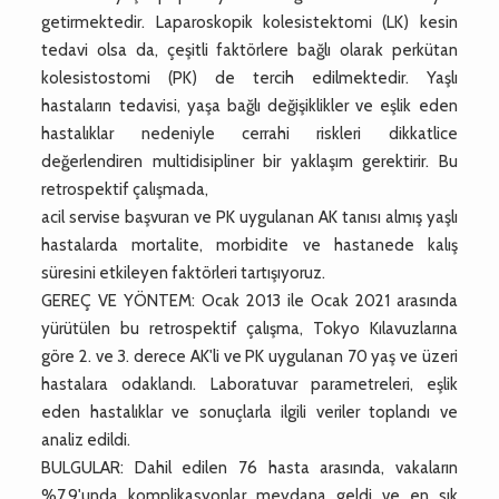
getirmektedir. Laparoskopik kolesistektomi (LK) kesin
tedavi olsa da, çeşitli faktörlere bağlı olarak perkütan
kolesistostomi (PK) de tercih edilmektedir. Yaşlı
hastaların tedavisi, yaşa bağlı değişiklikler ve eşlik eden
hastalıklar nedeniyle cerrahi riskleri dikkatlice
değerlendiren multidisipliner bir yaklaşım gerektirir. Bu
retrospektif çalışmada,
acil servise başvuran ve PK uygulanan AK tanısı almış yaşlı
hastalarda mortalite, morbidite ve hastanede kalış
süresini etkileyen faktörleri tartışıyoruz.
GEREÇ VE YÖNTEM: Ocak 2013 ile Ocak 2021 arasında
yürütülen bu retrospektif çalışma, Tokyo Kılavuzlarına
göre 2. ve 3. derece AK'li ve PK uygulanan 70 yaş ve üzeri
hastalara odaklandı. Laboratuvar parametreleri, eşlik
eden hastalıklar ve sonuçlarla ilgili veriler toplandı ve
analiz edildi.
BULGULAR: Dahil edilen 76 hasta arasında, vakaların
%7.9'unda komplikasyonlar meydana geldi ve en sık