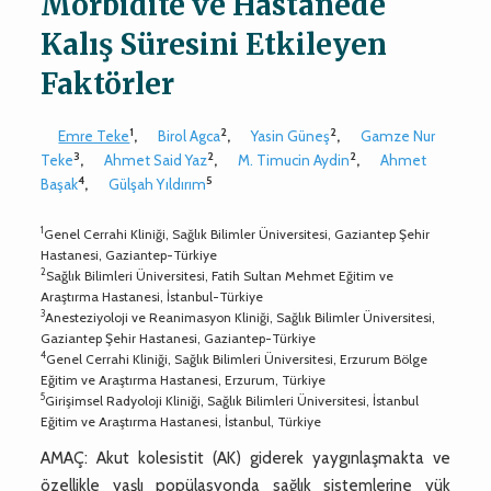
Morbidite ve Hastanede
Kalış Süresini Etkileyen
Faktörler
1
2
2
Emre Teke
,
Birol Agca
,
Yasin Güneş
,
Gamze Nur
3
2
2
Teke
,
Ahmet Said Yaz
,
M. Timucin Aydin
,
Ahmet
4
5
Başak
,
Gülşah Yıldırım
1
Genel Cerrahi Kliniği, Sağlık Bilimler Üniversitesi, Gaziantep Şehir
Hastanesi, Gaziantep-Türkiye
2
Sağlık Bilimleri Üniversitesi, Fatih Sultan Mehmet Eğitim ve
Araştırma Hastanesi, İstanbul-Türkiye
3
Anesteziyoloji ve Reanimasyon Kliniği, Sağlık Bilimler Üniversitesi,
Gaziantep Şehir Hastanesi, Gaziantep-Türkiye
4
Genel Cerrahi Kliniği, Sağlık Bilimleri Üniversitesi, Erzurum Bölge
Eğitim ve Araştırma Hastanesi, Erzurum, Türkiye
5
Girişimsel Radyoloji Kliniği, Sağlık Bilimleri Üniversitesi, İstanbul
Eğitim ve Araştırma Hastanesi, İstanbul, Türkiye
AMAÇ: Akut kolesistit (AK) giderek yaygınlaşmakta ve
özellikle yaşlı popülasyonda sağlık sistemlerine yük