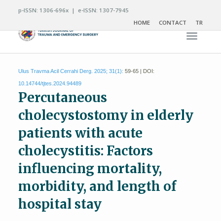
p-ISSN: 1306-696x | e-ISSN: 1307-7945
HOME
CONTACT
TR
Toggle n
Ulus Travma Acil Cerrahi Derg. 2025; 31(1):
59-65 | DOI:
10.14744/tjtes.2024.94489
Percutaneous
cholecystostomy in elderly
patients with acute
cholecystitis: Factors
influencing mortality,
morbidity, and length of
hospital stay