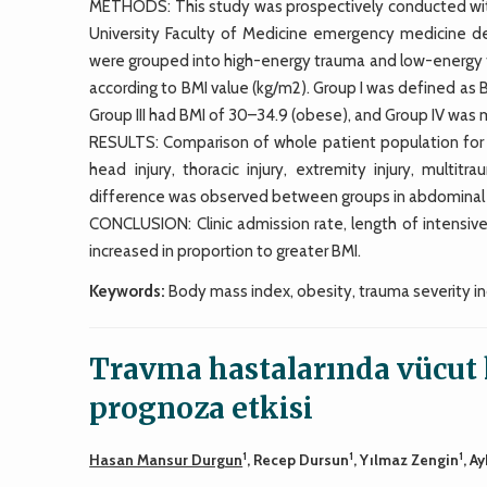
METHODS: This study was prospectively conducted with
University Faculty of Medicine emergency medicine d
were grouped into high-energy trauma and low-energy t
according to BMI value (kg/m2). Group I was defined as B
Group III had BMI of 30–34.9 (obese), and Group IV was
RESULTS: Comparison of whole patient population for 
head injury, thoracic injury, extremity injury, multitr
difference was observed between groups in abdominal in
CONCLUSION: Clinic admission rate, length of intensive c
increased in proportion to greater BMI.
Keywords:
Body mass index, obesity, trauma severity in
Travma hastalarında vücut k
prognoza etkisi
1
1
1
Hasan Mansur Durgun
, Recep Dursun
, Yılmaz Zengin
, A