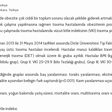
ürkiye
Ankara, Türkiye
e obezite çok ciddi bir toplum sorunu olacak şekilde giderek artmak
birçok çalışma yapılmasına rağmen travma hastalarında obezitenin pr
Bu çalışmada travma hastalarında vücut kitle indeksinin (VKİ) travma ş
 2013 ile 31 Mayıs 2014 tarihleri arasında Dicle Üniversitesi Tıp Fak
yaş üstü travma hastaları incelendi. Hastalar maruz kaldıkları trav
nerjili travma (DET) olmak üzere iki gruba ayrıldı. Hastalar BMI (k
lolu grup), Grup II; VKİ 25–29.9 (kilo fazlalığı grubu), Grup III; VKİ 3
ndiğinde gruplar arasında baş yaralanması, toraks yaralanması, ekst
talite açısından belirgin fark saptandı (p<0.001). Karın yaralanması açı
oranı, yoğun bakımda yatış süresi, mortalite oranı, multitravma oranı 
tle indeksi.