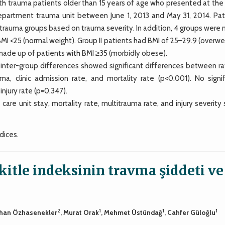
 trauma patients older than 15 years of age who presented at the 
epartment trauma unit between June 1, 2013 and May 31, 2014. Pat
rauma groups based on trauma severity. In addition, 4 groups were
MI <25 (normal weight). Group II patients had BMI of 25–29.9 (overwe
 made up of patients with BMI ≥35 (morbidly obese).
inter-group differences showed significant differences between ra
auma, clinic admission rate, and mortality rate (p<0.001). No signi
jury rate (p=0.347).
are unit stay, mortality rate, multitrauma rate, and injury severity
dices.
itle indeksinin travma şiddeti ve
2
1
1
1
yhan Özhasenekler
, Murat Orak
, Mehmet Üstündağ
, Cahfer Güloğlu