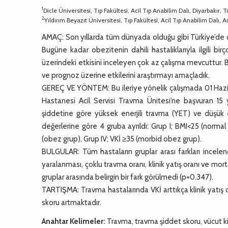
1
Dicle Üniversitesi, Tıp Fakültesi, Acil Tıp Anabilim Dalı, Diyarbakır, T
2
Yıldırım Beyazıt Üniversitesi, Tıp Fakültesi, Acil Tıp Anabilim Dalı, 
AMAÇ: Son yıllarda tüm dünyada olduğu gibi Türkiye’de d
Bugüne kadar obezitenin dahili hastalıklarıyla ilgili 
üzerindeki etkisini inceleyen çok az çalışma mevcuttur. 
ve prognoz üzerine etkilerini araştırmayı amaçladık.
GEREÇ VE YÖNTEM: Bu ileriye yönelik çalışmada 01 Haziran
Hastanesi Acil Servisi Travma Ünitesi’ne başvuran 15 
şiddetine göre yüksek enerjili travma (YET) ve düşük e
değerlerine göre 4 gruba ayrıldı: Grup I; BMI<25 (normal ki
(obez grup), Grup IV; VKİ ≥35 (morbid obez grup).
BULGULAR: Tüm hastaların gruplar arası farkları incele
yaralanması, çoklu travma oranı, klinik yatış oranı ve mor
gruplar arasında belirgin bir fark görülmedi (p=0.347).
TARTIŞMA: Travma hastalarında VKİ arttıkça klinik yatış 
skoru artmaktadır.
Anahtar Kelimeler:
Travma, travma şiddet skoru, vücut ki