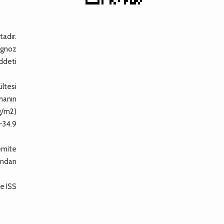
tadır.
ognoz
iddeti
ültesi
manın
g/m2)
0–34.9
remite
sından
ve ISS