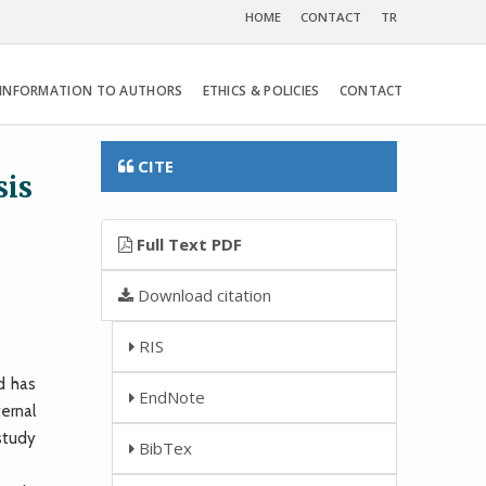
HOME
CONTACT
TR
INFORMATION TO AUTHORS
ETHICS & POLICIES
CONTACT
CITE
sis
Full Text PDF
Download citation
RIS
d has
EndNote
ernal
study
BibTex