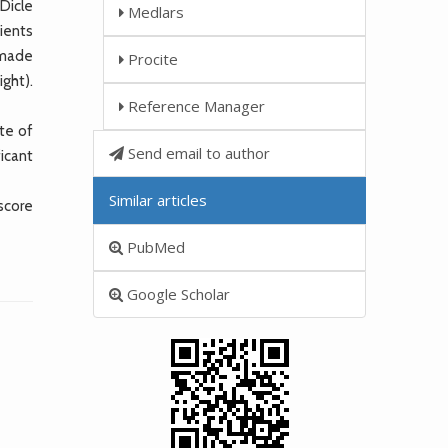
Dicle
Medlars
ients
 made
Procite
ight).
Reference Manager
te of
Send email to author
ficant
Similar articles
 score
PubMed
Google Scholar