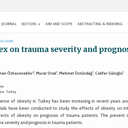
 JOURNAL
EDITORS
AIM AND SCOPE
ABSTRACTING & INDEXING
2016.93385
dex on trauma severity and progno
2
1
1
1
yhan Özhasenekler
, Murat Orak
, Mehmet Üstündağ
, Cahfer Güloğlu
key
ara, Turkey
ence of obesity in Turkey has been increasing in recent years an
rials have been conducted to study the effects of obesity on int
ffects of obesity on prognosis of trauma patients. The present 
a severity and prognosis in trauma patients.