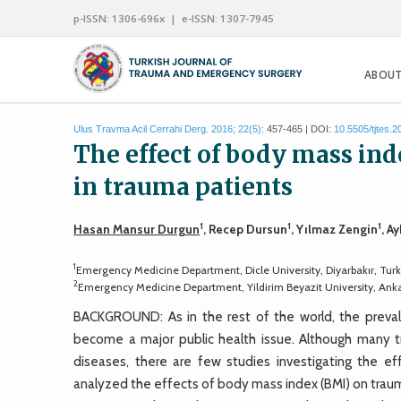
p-ISSN: 1306-696x | e-ISSN: 1307-7945
ABOUT
Ulus Travma Acil Cerrahi Derg. 2016; 22(5):
457-465 | DOI:
10.5505/tjtes.
The effect of body mass in
in trauma patients
1
1
1
Hasan Mansur Durgun
, Recep Dursun
, Yılmaz Zengin
, A
1
Emergency Medicine Department, Dicle University, Diyarbakır, Tur
2
Emergency Medicine Department, Yildirim Beyazit University, Ank
BACKGROUND: As in the rest of the world, the preval
become a major public health issue. Although many t
diseases, there are few studies investigating the e
analyzed the effects of body mass index (BMI) on traum