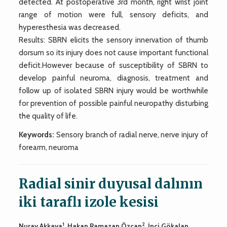
detected. At postoperative 3rd month, right wrist joint
range of motion were full, sensory deficits, and
hyperesthesia was decreased.
Results: SBRN elicits the sensory innervation of thumb
dorsum so its injury does not cause important functional
deficit.However because of susceptibility of SBRN to
develop painful neuroma, diagnosis, treatment and
follow up of isolated SBRN injury would be worthwhile
for prevention of possible painful neuropathy disturbing
the quality of life.
Keywords:
Sensory branch of radial nerve, nerve injury of
forearm, neuroma
Radial sinir duyusal dalının
iki taraflı izole kesisi
1
2
Nuray Akkaya
, Hakan Ramazan Özcan
, İnci Gökalan