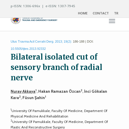
p-ISSN: 1306-696x | e-ISSN: 1307-7945
HOME
CONTACT
TR
Toggle n
Ulus Travma Acil Cerrahi Derg. 2013; 19(2):
186-188 | DOI:
10.5505/tjtes.2013.92332
Bilateral isolated cut of
sensory branch of radial
nerve
1
2
Nuray Akkaya
, Hakan Ramazan Özcan
, İnci Gökalan
2
1
Kara
, Füsun Şahin
1
University Of Pamukkale, Faculty Of Medicine, Department Of
Physical Medicine And Rehabilitation
2
University Of Pamukkale, Faculty Of Medicine, Department Of
Plastic And Reconstructive Surgery