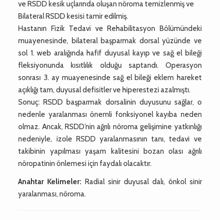
ve RSDD kesik uçlarında oluşan nöroma temizlenmiş ve
Bilateral RSDD kesisi tamir edilmiş.
Hastanın Fizik Tedavi ve Rehabilitasyon Bölümündeki
muayenesinde, bilateral başparmak dorsal yüzünde ve
sol 1. web aralığında hafif duyusal kayıp ve sağ el bileği
fleksiyonunda kısıtlılık olduğu saptandı. Operasyon
sonrası 3. ay muayenesinde sağ el bileği eklem hareket
açıklığı tam, duyusal defisitler ve hiperestezi azalmıştı.
Sonuç: RSDD başparmak dorsalinin duyusunu sağlar, o
nedenle yaralanması önemli fonksiyonel kayıba neden
olmaz. Ancak, RSDD’nin ağrılı nöroma gelişimine yatkınlığı
nedeniyle, izole RSDD yaralanmasının tanı, tedavi ve
takibinin yapılması yaşam kalitesini bozan olası ağrılı
nöropatinin önlemesi için faydalı olacaktır.
Anahtar Kelimeler:
Radial sinir duyusal dalı, önkol sinir
yaralanması, nöroma.