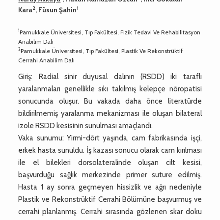
2
1
Kara
, Füsun Şahin
1
Pamukkale Üniversitesi, Tıp Fakültesi, Fizik Tedavi Ve Rehabilitasyon
Anabilim Dalı
2
Pamukkale Üniversitesi, Tıp Fakültesi, Plastik Ve Rekonstrüktif
Cerrahi Anabilim Dalı
Giriş: Radial sinir duyusal dalının (RSDD) iki taraflı
yaralanmaları genellikle sıkı takılmış kelepçe nöropatisi
sonucunda oluşur. Bu vakada daha önce literatürde
bildirilmemiş yaralanma mekanizması ile oluşan bilateral
izole RSDD kesisinin sunulması amaçlandı.
Vaka sunumu: Yirmi-dört yaşında, cam fabrikasında işçi,
erkek hasta sunuldu. İş kazası sonucu olarak cam kırılması
ile el bilekleri dorsolateralinde oluşan cilt kesisi,
başvurduğu sağlık merkezinde primer suture edilmiş.
Hasta 1 ay sonra geçmeyen hissizlik ve ağrı nedeniyle
Plastik ve Rekonstrüktif Cerrahi Bölümüne başvurmuş ve
cerrahi planlanmış. Cerrahi sırasında gözlenen skar doku