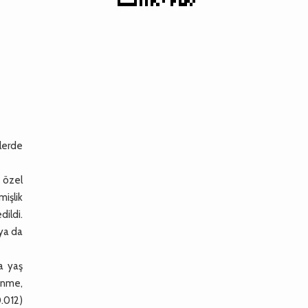
mlerde
 özel
mişlik
dildi.
 ya da
a yaş
enme,
.012)