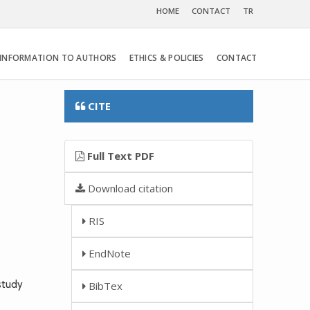
HOME
CONTACT
TR
INFORMATION TO AUTHORS
ETHICS & POLICIES
CONTACT
CITE
Full Text PDF
Download citation
RIS
EndNote
study
BibTex