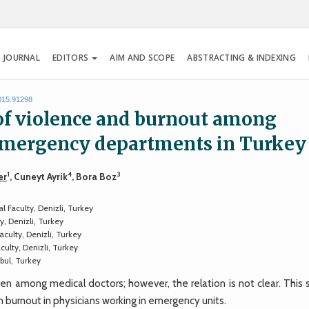
 JOURNAL
EDITORS
AIM AND SCOPE
ABSTRACTING & INDEXING
2015.91298
 of violence and burnout among
 emergency departments in Turkey
1
4
3
er
, Cuneyt Ayrik
, Bora Boz
Faculty, Denizli, Turkey
, Denizli, Turkey
culty, Denizli, Turkey
ulty, Denizli, Turkey
bul, Turkey
 among medical doctors; however, the relation is not clear. This 
n burnout in physicians working in emergency units.