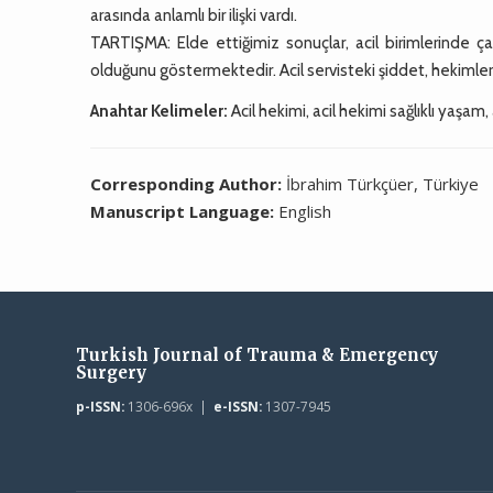
arasında anlamlı bir ilişki vardı.
TARTIŞMA: Elde ettiğimiz sonuçlar, acil birimlerinde çal
olduğunu göstermektedir. Acil servisteki şiddet, hekimleri
Anahtar Kelimeler:
Acil hekimi, acil hekimi sağlıklı yaşam, 
Corresponding Author:
İbrahim Türkçüer, Türkiye
Manuscript Language:
English
Turkish Journal of Trauma & Emergency
Surgery
p-ISSN:
1306-696x |
e-ISSN:
1307-7945