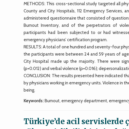
METHODS: This cross-sectional study targeted all phys
County and City Hospitals, 112 Emergency Services, an
administered questionnaire that consisted of questions
Burnout Inventory, and of the perpetrators of vi
participants had been subjected to or had witnesse
emergency physicians’ certification program.
RESULTS: A total of one hundred and seventy-four phys
the participants were between 24 and 59 years of age,
City Hospital made up the majority. There were sign
(p=0.012) and verbal violence (p=0.016); depersonalizati
CONCLUSION: The results presented here indicated tha
by physicians working in emergency units. Violence in t
being.
Keywords:
Burnout, emergency department, emergency p
Türkiye’de acil servislerde 