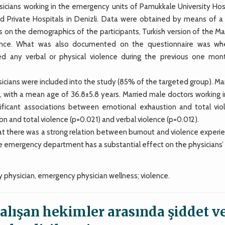
icians working in the emergency units of Pamukkale University Hosp
d Private Hospitals in Denizli. Data were obtained by means of a 
 on the demographics of the participants, Turkish version of the Ma
olence. What was also documented on the questionnaire was wh
d any verbal or physical violence during the previous one mon
icians were included into the study (85% of the targeted group). Ma
 with a mean age of 36.8±5.8 years. Married male doctors working i
ificant associations between emotional exhaustion and total vio
on and total violence (p=0.021) and verbal violence (p=0.012).
t there was a strong relation between burnout and violence experi
he emergency department has a substantial effect on the physicians’
hysician, emergency physician wellness; violence.
çalışan hekimler arasında şiddet v