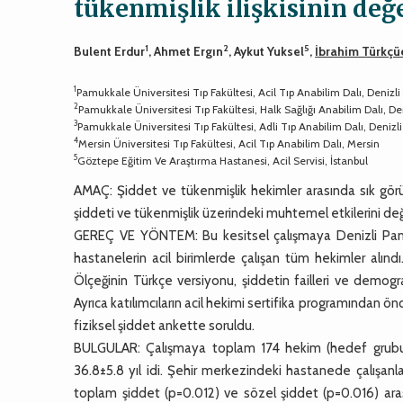
tükenmişlik ilişkisinin değ
1
2
5
Bulent Erdur
, Ahmet Ergın
, Aykut Yuksel
,
İbrahim Türkçü
1
Pamukkale Üniversitesi Tıp Fakültesi, Acil Tıp Anabilim Dalı, Denizli
2
Pamukkale Üniversitesi Tıp Fakültesi, Halk Sağlığı Anabilim Dalı, De
3
Pamukkale Üniversitesi Tıp Fakültesi, Adli Tıp Anabilim Dalı, Denizli
4
Mersin Üniversitesi Tıp Fakültesi, Acil Tıp Anabilim Dalı, Mersin
5
Göztepe Eğitim Ve Araştırma Hastanesi, Acil Servisi, İstanbul
AMAÇ: Şiddet ve tükenmişlik hekimler arasında sık görülm
şiddeti ve tükenmişlik üzerindeki muhtemel etkilerini d
GEREÇ VE YÖNTEM: Bu kesitsel çalışmaya Denizli Pamukka
hastanelerin acil birimlerde çalışan tüm hekimler alındı.
Ölçeğinin Türkçe versiyonu, şiddetin failleri ve demogra
Ayrıca katılımcıların acil hekimi sertifika programından ön
fiziksel şiddet ankette soruldu.
BULGULAR: Çalışmaya toplam 174 hekim (hedef grubun %
36.8±5.8 yıl idi. Şehir merkezindeki hastanede çalışan
toplam şiddet (p=0.012) ve sözel şiddet (p=0.016) ara