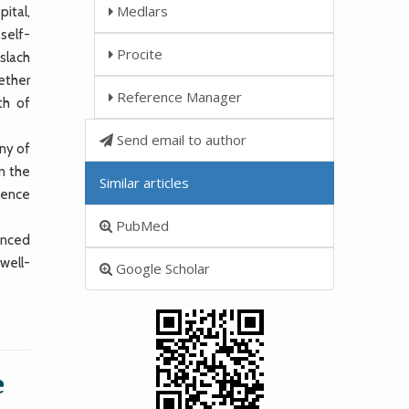
Medlars
ital,
self-
Procite
slach
ether
Reference Manager
th of
Send email to author
ny of
n the
Similar articles
lence
PubMed
enced
 well-
Google Scholar
e