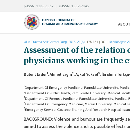
p-ISSN: 1306-696x | e-ISSN: 1307-7945
ABOUT
Ulus Travma Acil Cerrahi Derg. 2015; 21(3):
175-181 | DOI:
10.5505/tjtes.
Assessment of the relation
physicians working in the
1
2
5
Bulent Erdur
, Ahmet Ergın
, Aykut Yuksel
,
İbrahim Türkçü
1
Department Of Emergency Medicine, Pamukkale University, Medical 
2
Department Of Public Health, Pamukkale University, Medical Faculty
3
Department Of Forensic Medicine, Pamukkale University, Medical Fa
4
Department Of Emergency Medicine, Mersin University, Medical Fac
5
Emergency Service, Goztepe Training And Research Hospital, Istan
BACKGROUND: Violence and burnout are frequently seen
aimed to assess the violence and its possible effects o