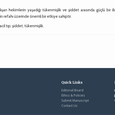
ışan hekimlerin yaşadığı tükenmişlik ve şiddet arasında güçlü bir ili
n refahı üzerinde önemli bir etkiye sahiptir.
acil tıp; şiddet; tükenmişlik.
Quick Links
Editorial Board
Ethics & Policies
Submit Manuscript
Contact Us