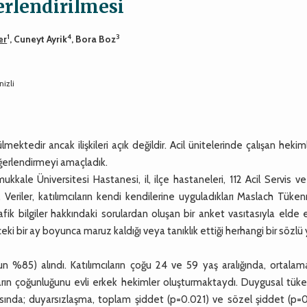
erlendirilmesi
1
4
3
er
, Cuneyt Ayrik
, Bora Boz
nizli
ektedir ancak ilişkileri açık değildir. Acil ünitelerinde çalışan heki
eğerlendirmeyi amaçladık.
le Üniversitesi Hastanesi, il, ilçe hastaneleri, 112 Acil Servis ve
 Veriler, katılımcıların kendi kendilerine uyguladıkları Maslach Tüken
fik bilgiler hakkındaki sorulardan oluşan bir anket vasıtasıyla elde e
ceki bir ay boyunca maruz kaldığı veya tanıklık ettiği herhangi bir sözlü
85) alındı. Katılımcıların çoğu 24 ve 59 yaş aralığında, ortalam
ların çoğunluğunu evli erkek hekimler oluşturmaktaydı. Duygusal tük
sında; duyarsızlaşma, toplam şiddet (p=0.021) ve sözel şiddet (p=0