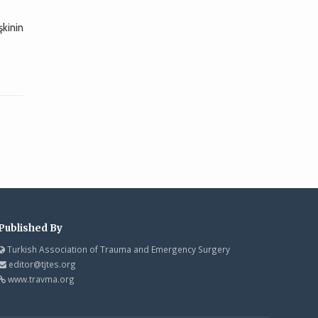
şkinin
Published By
Turkish Association of Trauma and Emergency Surgery
editor@tjtes.org
www.travma.org