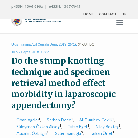
p-ISSN: 1306-696x | e-ISSN: 1307-7945
HOME
CONTACT
TR
Toggle n
Ulus Travma Acil Cerrahi Derg. 2019; 25(1):
34-38 | DOI:
10.5505/tjtes.2018.90382
Do the stump knotting
technique and specimen
retrieval method effect
morbidity in laparoscopic
appendectomy?
1
1
1
Cihan Agalar
,
Serhan Derici
,
Ali Durubey Çevlik
,
1
1
2
Süleyman Özkan Aksoy
,
Tufan Egeli
,
Nilay Boztaş
,
1
3
1
Mücahit Özbilgin
,
Sülen Sarıoğlu
,
Tarkan Ünek