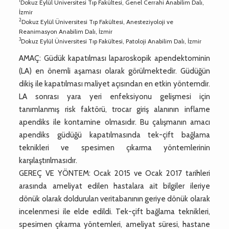
1
Dokuz Eylül Üniversitesi Tıp Fakültesi, Genel Cerrahi Anabilim Dalı,
İzmir
2
Dokuz Eylül Üniversitesi Tıp Fakültesi, Anesteziyoloji ve
Reanimasyon Anabilim Dalı, İzmir
3
Dokuz Eylül Üniversitesi Tıp Fakültesi, Patoloji Anabilim Dalı, İzmir
AMAÇ: Güdük kapatılması laparoskopik apendektominin
(LA) en önemli aşaması olarak görülmektedir. Güdüğün
dikiş ile kapatılması maliyet açısından en etkin yöntemdir.
LA sonrası yara yeri enfeksiyonu gelişmesi için
tanımlanmış risk faktörü, trocar giriş alanının inflame
apendiks ile kontamine olmasıdır. Bu çalışmanın amacı
apendiks güdüğü kapatılmasında tek-çift bağlama
teknikleri ve spesimen çıkarma yöntemlerinin
karşılaştırılmasıdır.
GEREÇ VE YÖNTEM: Ocak 2015 ve Ocak 2017 tarihleri
arasında ameliyat edilen hastalara ait bilgiler ileriye
dönük olarak doldurulan veritabanının geriye dönük olarak
incelenmesi ile elde edildi. Tek-çift bağlama teknikleri,
spesimen çıkarma yöntemleri, ameliyat süresi, hastane