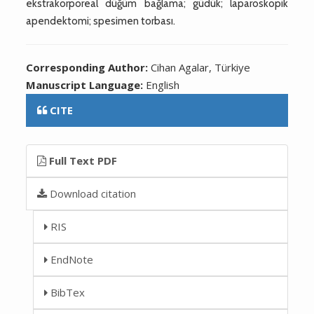
ekstrakorporeal düğüm bağlama; güdük; laparoskopik
apendektomi; spesimen torbası.
Corresponding Author:
Cihan Agalar, Türkiye
Manuscript Language:
English
CITE
Full Text PDF
Download citation
RIS
EndNote
BibTex