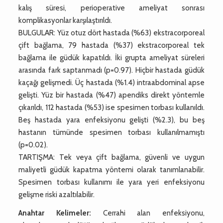
kalış süresi, perioperative ameliyat sonrası
komplikasyonlar karşılaştırıldı.
BULGULAR: Yüz otuz dört hastada (%63) ekstracorporeal
çift bağlama, 79 hastada (%37) ekstracorporeal tek
bağlama ile güdük kapatıldı. İki grupta ameliyat süreleri
arasında fark saptanmadı (p=0.97). Hiçbir hastada güdük
kaçağı gelişmedi. Üç hastada (%1.4) intraabdominal apse
gelişti. Yüz bir hastada (%47) apendiks direkt yöntemle
çıkarıldı, 112 hastada (%53) ise spesimen torbası kullanıldı.
Beş hastada yara enfeksiyonu gelişti (%2.3), bu beş
hastanın tümünde spesimen torbası kullanılmamıştı
(p=0.02).
TARTIŞMA: Tek veya çift bağlama, güvenli ve uygun
maliyetli güdük kapatma yöntemi olarak tanımlanabilir.
Spesimen torbası kullanımı ile yara yeri enfeksiyonu
gelişme riski azaltılabilir.
Anahtar Kelimeler:
Cerrahi alan enfeksiyonu,