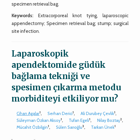
specimen retrieval bag.
Keywords:
Extracorporeal knot tying, laparoscopic
appendectomy; Specimen retrieval bag; stump; surgical
site infection.
Laparoskopik
apendektomide güdük
bağlama tekniği ve
spesimen çıkarma metodu
morbiditeyi etkiliyor mu?
1
1
1
Cihan Agalar
,
Serhan Derici
,
Ali Durubey Çevlik
,
1
1
2
Süleyman Özkan Aksoy
,
Tufan Egeli
,
Nilay Boztaş
,
1
3
1
Mücahit Özbilgin
,
Sülen Sarıoğlu
,
Tarkan Ünek