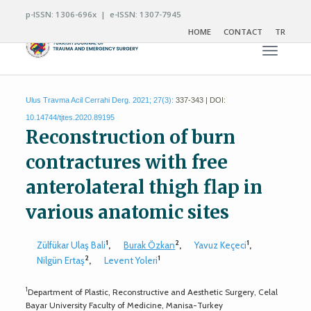
p-ISSN: 1306-696x | e-ISSN: 1307-7945
HOME
CONTACT
TR
Toggle n
Ulus Travma Acil Cerrahi Derg. 2021; 27(3):
337-343 | DOI:
10.14744/tjtes.2020.89195
Reconstruction of burn
contractures with free
anterolateral thigh flap in
various anatomic sites
1
2
1
Zülfükar Ulaş Bali
,
Burak Özkan
,
Yavuz Keçeci
,
2
1
Nilgün Ertaş
,
Levent Yoleri
1
Department of Plastic, Reconstructive and Aesthetic Surgery, Celal
Bayar University Faculty of Medicine, Manisa-Turkey