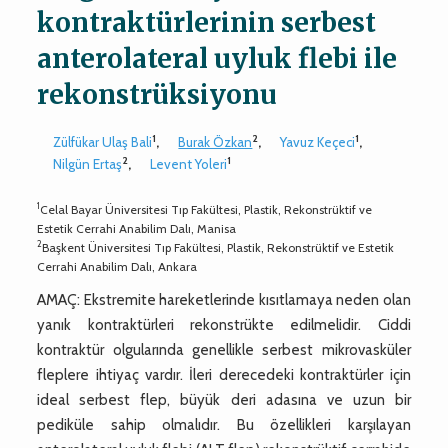
kontraktürlerinin serbest
anterolateral uyluk flebi ile
rekonstrüksiyonu
1
2
1
Zülfükar Ulaş Bali
,
Burak Özkan
,
Yavuz Keçeci
,
2
1
Nilgün Ertaş
,
Levent Yoleri
1
Celal Bayar Üniversitesi Tıp Fakültesi, Plastik, Rekonstrüktif ve
Estetik Cerrahi Anabilim Dalı, Manisa
2
Başkent Üniversitesi Tıp Fakültesi, Plastik, Rekonstrüktif ve Estetik
Cerrahi Anabilim Dalı, Ankara
AMAÇ: Ekstremite hareketlerinde kısıtlamaya neden olan
yanık kontraktürleri rekonstrükte edilmelidir. Ciddi
kontraktür olgularında genellikle serbest mikrovasküler
fleplere ihtiyaç vardır. İleri derecedeki kontraktürler için
ideal serbest flep, büyük deri adasına ve uzun bir
pediküle sahip olmalıdır. Bu özellikleri karşılayan