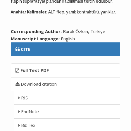
flepin suprafasyal plandan kaldırılması tercih edilebilir.
Anahtar Kelimeler:
ALT flep, yanık kontraktürü, yanıklar.
Corresponding Author:
Burak Özkan, Türkiye
Manuscript Language:
English
CITE
Full Text PDF
Download citation
RIS
EndNote
BibTex