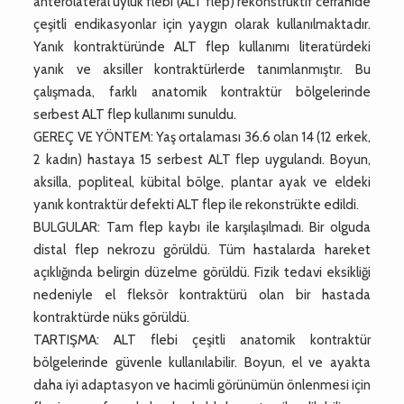
anterolateral uyluk flebi (ALT flep) rekonstrüktif cerrahide
çeşitli endikasyonlar için yaygın olarak kullanılmaktadır.
Yanık kontraktüründe ALT flep kullanımı literatürdeki
yanık ve aksiller kontraktürlerde tanımlanmıştır. Bu
çalışmada, farklı anatomik kontraktür bölgelerinde
serbest ALT flep kullanımı sunuldu.
GEREÇ VE YÖNTEM: Yaş ortalaması 36.6 olan 14 (12 erkek,
2 kadın) hastaya 15 serbest ALT flep uygulandı. Boyun,
aksilla, popliteal, kübital bölge, plantar ayak ve eldeki
yanık kontraktür defekti ALT flep ile rekonstrükte edildi.
BULGULAR: Tam flep kaybı ile karşılaşılmadı. Bir olguda
distal flep nekrozu görüldü. Tüm hastalarda hareket
açıklığında belirgin düzelme görüldü. Fizik tedavi eksikliği
nedeniyle el fleksör kontraktürü olan bir hastada
kontraktürde nüks görüldü.
TARTIŞMA: ALT flebi çeşitli anatomik kontraktür
bölgelerinde güvenle kullanılabilir. Boyun, el ve ayakta
daha iyi adaptasyon ve hacimli görünümün önlenmesi için