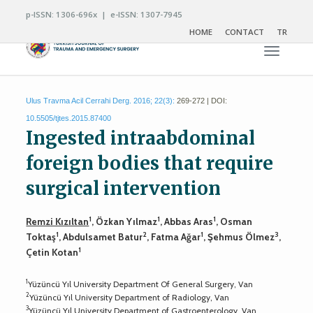
p-ISSN: 1306-696x | e-ISSN: 1307-7945
HOME
CONTACT
TR
Toggle n
Ulus Travma Acil Cerrahi Derg. 2016; 22(3):
269-272 | DOI:
10.5505/tjtes.2015.87400
Ingested intraabdominal
foreign bodies that require
surgical intervention
1
1
1
Remzi Kızıltan
, Özkan Yılmaz
, Abbas Aras
, Osman
1
2
1
3
Toktaş
, Abdulsamet Batur
, Fatma Ağar
, Şehmus Ölmez
,
1
Çetin Kotan
1
Yüzüncü Yıl University Department Of General Surgery, Van
2
Yüzüncü Yıl University Department of Radiology, Van
3
Yüzüncü Yıl University Department of Gastroenterology, Van