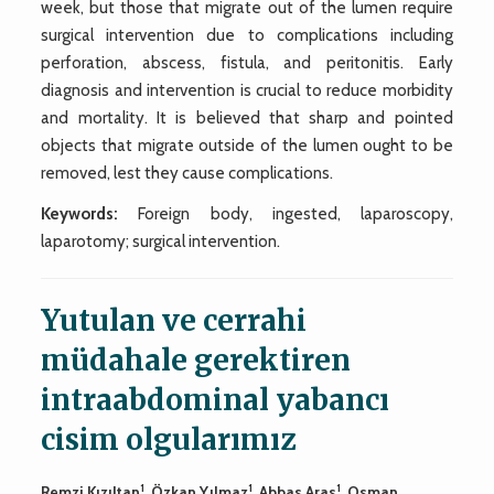
week, but those that migrate out of the lumen require
surgical intervention due to complications including
perforation, abscess, fistula, and peritonitis. Early
diagnosis and intervention is crucial to reduce morbidity
and mortality. It is believed that sharp and pointed
objects that migrate outside of the lumen ought to be
removed, lest they cause complications.
Keywords:
Foreign body, ingested, laparoscopy,
laparotomy; surgical intervention.
Yutulan ve cerrahi
müdahale gerektiren
intraabdominal yabancı
cisim olgularımız
1
1
1
Remzi Kızıltan
, Özkan Yılmaz
, Abbas Aras
, Osman