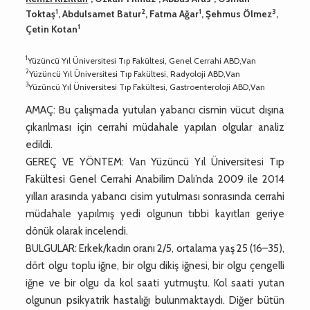
1
2
1
3
Toktaş
, Abdulsamet Batur
, Fatma Ağar
, Şehmus Ölmez
,
1
Çetin Kotan
1
Yüzüncü Yıl Üniversitesi Tıp Fakültesi, Genel Cerrahi ABD,Van
2
Yüzüncü Yıl Üniversitesi Tıp Fakültesi, Radyoloji ABD,Van
3
Yüzüncü Yıl Üniversitesi Tıp Fakültesi, Gastroenteroloji ABD,Van
AMAÇ: Bu çalışmada yutulan yabancı cismin vücut dışına
çıkarılması için cerrahi müdahale yapılan olgular analiz
edildi.
GEREÇ VE YÖNTEM: Van Yüzüncü Yıl Üniversitesi Tıp
Fakültesi Genel Cerrahi Anabilim Dalı’nda 2009 ile 2014
yılları arasında yabancı cisim yutulması sonrasında cerrahi
müdahale yapılmış yedi olgunun tıbbi kayıtları geriye
dönük olarak incelendi.
BULGULAR: Erkek/kadın oranı 2/5, ortalama yaş 25 (16–35),
dört olgu toplu iğne, bir olgu dikiş iğnesi, bir olgu çengelli
iğne ve bir olgu da kol saati yutmuştu. Kol saati yutan
olgunun psikyatrik hastalığı bulunmaktaydı. Diğer bütün