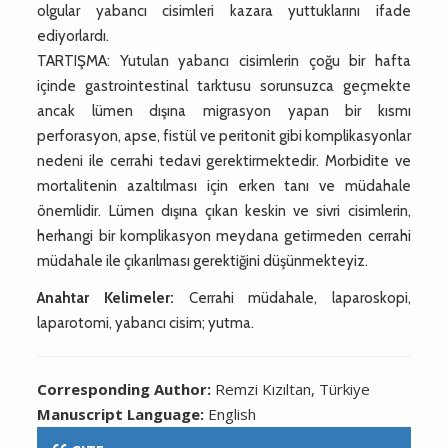
olgular yabancı cisimleri kazara yuttuklarını ifade
ediyorlardı.
TARTIŞMA: Yutulan yabancı cisimlerin çoğu bir hafta
içinde gastrointestinal tarktusu sorunsuzca geçmekte
ancak lümen dışına migrasyon yapan bir kısmı
perforasyon, apse, fistül ve peritonit gibi komplikasyonlar
nedeni ile cerrahi tedavi gerektirmektedir. Morbidite ve
mortalitenin azaltılması için erken tanı ve müdahale
önemlidir. Lümen dışına çıkan keskin ve sivri cisimlerin,
herhangi bir komplikasyon meydana getirmeden cerrahi
müdahale ile çıkarılması gerektiğini düşünmekteyiz.
Anahtar Kelimeler:
Cerrahi müdahale, laparoskopi,
laparotomi, yabancı cisim; yutma.
Corresponding Author:
Remzi Kızıltan, Türkiye
Manuscript Language:
English