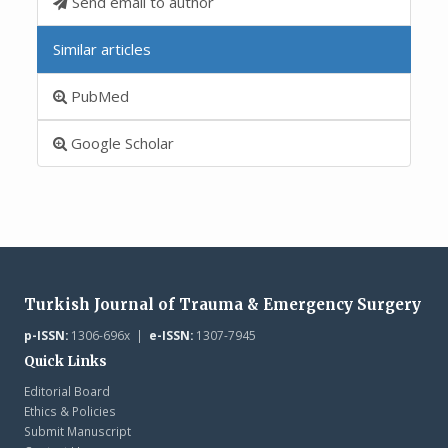
Send email to author
Similar articles
PubMed
Google Scholar
Turkish Journal of Trauma & Emergency Surgery
p-ISSN:
1306-696x |
e-ISSN:
1307-7945
Quick Links
Editorial Board
Ethics & Policies
Submit Manuscript