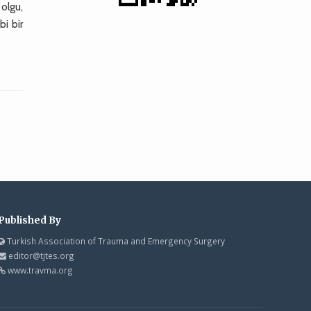
olgu,
bi bir
Published By
Turkish Association of Trauma and Emergency Surgery
editor@tjtes.org
www.travma.org