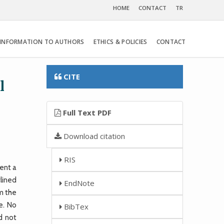
HOME
CONTACT
TR
INFORMATION TO AUTHORS
ETHICS & POLICIES
CONTACT
CITE
l
Full Text PDF
Download citation
RIS
sent a
lined
EndNote
om the
e. No
BibTex
d not