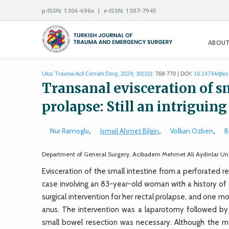
p-ISSN: 1306-696x | e-ISSN: 1307-7945
ABOUT
Ulus Travma Acil Cerrahi Derg. 2024; 30(10):
768-770 | DOI:
10.14744/tjte
Transanal evisceration of sm
prolapse: Still an intriguing
Nur Ramoglu
,
Ismail Ahmet Bilgin
,
Volkan Ozben
,
B
Department of General Surgery, Acibadem Mehmet Ali Aydinlar Unive
Evisceration of the small intestine from a perforated re
case involving an 83-year-old woman with a history of 
surgical intervention for her rectal prolapse, and one m
anus. The intervention was a laparotomy followed b
small bowel resection was necessary. Although the 