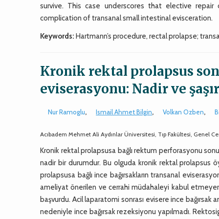
survive. This case underscores that elective repair 
complication of transanal small intestinal evisceration.
Keywords:
Hartmann’s procedure, rectal prolapse; transa
Kronik rektal prolapsus son
eviserasyonu: Nadir ve şaşırt
Nur Ramoglu
,
Ismail Ahmet Bilgin
,
Volkan Ozben
,
B
Acıbadem Mehmet Ali Aydınlar Üniversitesi, Tıp Fakültesi, Genel Cerr
Kronik rektal prolapsusa bağlı rektum perforasyonu sonuc
nadir bir durumdur. Bu olguda kronik rektal prolapsus 
prolapsusa bağlı ince bağırsakların transanal eviserasyo
ameliyat önerilen ve cerrahi müdahaleyi kabul etmeyen h
başvurdu. Acil laparatomi sonrası evisere ince bağırsak a
nedeniyle ince bağırsak rezeksiyonu yapılmadı. Rektos