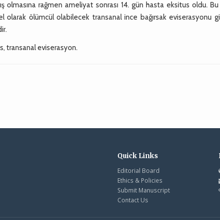
ş olmasına rağmen ameliyat sonrası 14. gün hasta eksitus oldu. Bu 
el olarak ölümcül olabilecek transanal ince bağırsak eviserasyonu gi
r.
, transanal eviserasyon.
e
Quick Links
Editorial Board
Ethics & Policies
Submit Manuscript
Contact Us