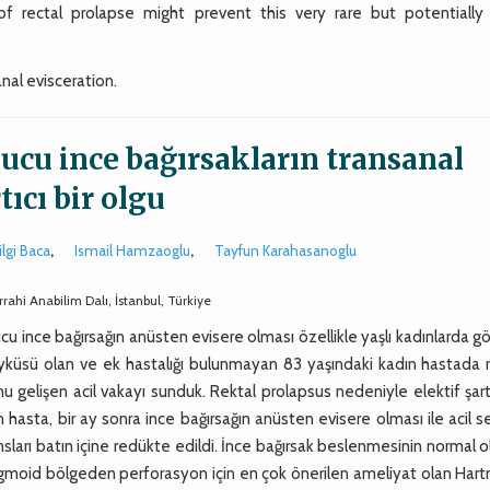
of rectal prolapse might prevent this very rare but potentially 
nal evisceration.
ucu ince bağırsakların transanal
ıcı bir olgu
ilgi Baca
,
Ismail Hamzaoglu
,
Tayfun Karahasanoglu
ahi Anabilim Dalı, İstanbul, Türkiye
u ince bağırsağın anüsten evisere olması özellikle yaşlı kadınlarda g
öyküsü olan ve ek hastalığı bulunmayan 83 yaşındaki kadın hastada r
nu gelişen acil vakayı sunduk. Rektal prolapsus nedeniyle elektif şar
asta, bir ay sonra ince bağırsağın anüsten evisere olması ile acil s
nsları batın içine redükte edildi. İnce bağırsak beslenmesinin normal 
igmoid bölgeden perforasyon için en çok önerilen ameliyat olan Har