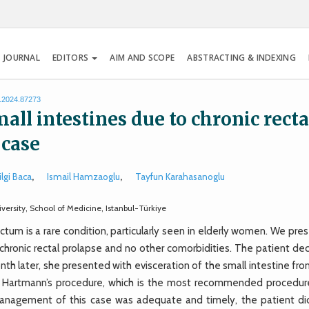
 JOURNAL
EDITORS
AIM AND SCOPE
ABSTRACTING & INDEXING
s.2024.87273
all intestines due to chronic recta
 case
ilgi Baca
,
Ismail Hamzaoglu
,
Tayfun Karahasanoglu
rsity, School of Medicine, Istanbul-Türkiye
ctum is a rare condition, particularly seen in elderly women. We pre
chronic rectal prolapse and no other comorbidities. The patient dec
onth later, she presented with evisceration of the small intestine fr
y Hartmann’s procedure, which is the most recommended procedur
management of this case was adequate and timely, the patient di