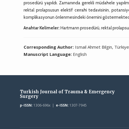
prosedürü yapıldı. Zamanında gerekli müdahele yapılmı
rektal prolapsusun elektif cerrahi tedavisinin, potansiy
komplikasyonun önlenmesindeki önemini göstermektedi
Anahtar Kelimeler:
Hartmann prosedürü, rektal prolapsus
Corresponding Author:
Ismail Ahmet Bilgin, Türkiy
Manuscript Language:
English
Turkish Journal of Trauma & Emergency
Surgery
p-ISSN:
1306-696x |
e-ISSN:
1307-7945