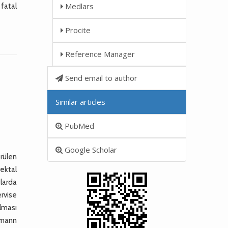
Medlars
fatal
Procite
Reference Manager
Send email to author
Similar articles
PubMed
Google Scholar
örülen
ektal
tlarda
ervise
olması
tmann