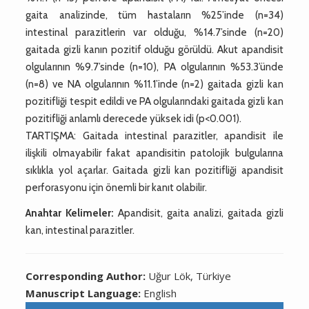
gaita analizinde, tüm hastaların %25’inde (n=34)
intestinal parazitlerin var olduğu, %14.7’sinde (n=20)
gaitada gizli kanın pozitif olduğu görüldü. Akut apandisit
olgularının %9.7’sinde (n=10), PA olgularının %53.3’ünde
(n=8) ve NA olgularının %11.1’inde (n=2) gaitada gizli kan
pozitifliği tespit edildi ve PA olgularındaki gaitada gizli kan
pozitifliği anlamlı derecede yüksek idi (p<0.001).
TARTIŞMA: Gaitada intestinal parazitler, apandisit ile
ilişkili olmayabilir fakat apandisitin patolojik bulgularına
sıklıkla yol açarlar. Gaitada gizli kan pozitifliği apandisit
perforasyonu için önemli bir kanıt olabilir.
Anahtar Kelimeler:
Apandisit, gaita analizi, gaitada gizli
kan, intestinal parazitler.
Corresponding Author:
Uğur Lök, Türkiye
Manuscript Language:
English