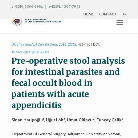
p-ISSN: 1306-696x | e-ISSN: 1307-7945
HOME
CONTACT
TR
Toggle n
Ulus Travma Acil Cerrahi Derg. 2016; 22(5):
471-476 | DOI:
10.5505/tjtes.2016.83883
Pre-operative stool analysis
for intestinal parasites and
fecal occult blood in
patients with acute
appendicitis
1
2
2
3
Sinan Hatipoğlu
,
Uğur Lök
, Umut Gülaçtı
, Tuncay Çelik
1
Department Of General Surgery, Adiyaman University,adiyaman,