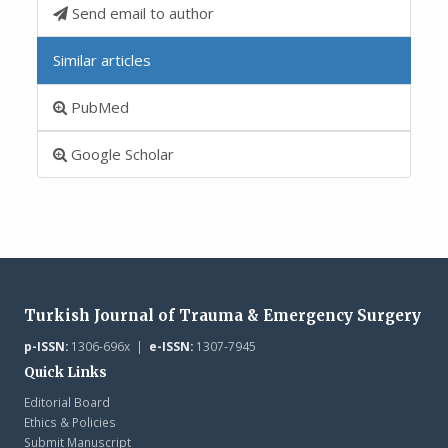
Send email to author
Similar articles
PubMed
Google Scholar
Turkish Journal of Trauma & Emergency Surgery
p-ISSN:
1306-696x |
e-ISSN:
1307-7945
Quick Links
Editorial Board
Ethics & Policies
Submit Manuscript