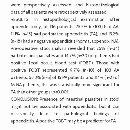
were prospectively assessed, and histopathological
data of all patients were retrospectively assessed.
RESULTS: In histopathological examination after
appendectomy, of 136 patients, 75.5% (n=103) had AA,
11.1% (n=15) had perforated appendicitis (PA), and 13.2%
(n=18) had a negative appendicitis (normal appendix, NA).
Pre-operative stool analysis revealed that 25% (n=34)
had intestinal parasites and 14.7% (n=20) of patients had
positive fecal occult blood test (FOBT). Those with
positive FOBT represented 9.7% (n=10) of 103 AA
patients, 53.3% (n=8) of 15 PA patients, and 11.1% (n=2) of
18 NA patients; this was statistically more significant for
PA than other groups (p<0.001).
CONCLUSION: Presence of intestinal parasites in stool
might not be associated with appendicitis, but it can
occasionally lead to pathological findings of
appendicitis. A positive FOBT may be a predictor for PA.