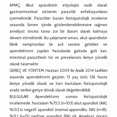
AMAÇ: Akut apandisitin etiyolojisi nadir olarak
gastrointesitinal sistemin parazitik enfeksiyonlarını
içermektedir. Parazitler bazen histopatolojik inceleme
sırasında lümen içinde gözlemlenebilmesine rağmen
ameliyat öncesi tanısı zor bir durum olarak kalmaya
devam etmektedir. Bu çalışmanın amacı, akut apandisitin
klinik semptomları ile acil servise getirilen ve
apendektomi yapılan hastalarda gaitada gizli kan,
intestinal parazitlerin tür ve prevelansını ileriye yönelik
olarak taramaktır.
GEREÇ VE YÖNTEM: Haziran 2009 ile Aralık 2014 tarihleri
arasında apendektomi geçiren 13 yaş üstü 136 hasta
ileriye yönelik olarak ve tüm hastaların histopatolojik
analiz verileri geriye dönük olarak değerlendirildi.
BULGULAR: Apendektomi sonrası histopatolojik
incelemede, hastaların %75.5 (n=103) akut apandisit (AA),
%13.2’si negatif apandisit (normal appendiks, NA) (n=18),
%11.1 (n=15) perfore apandisit (PA) idi. Ameliyat öncesi