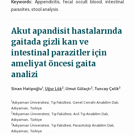
Keywords:
Appendicitis, fecal occult blood, intestinal
parasites, stool analysis.
Akut apandisit hastalarında
gaitada gizli kan ve
intestinal parazitler için
ameliyat öncesi gaita
analizi
1
2
2
3
Sinan Hatipoğlu
,
Uğur Lök
, Umut Gülaçtı
, Tuncay Çelik
1
Adıyaman Üniversitesi, Tıp Fakültesi, Genel Cerrahi Anabilim Dalı,
Adıyaman, Türkiye
2
Adıyaman Üniversitesi, Tıp Fakültesi, Acil Tıp Anabilim Dalı,
Adıyaman, Türkiye
3
Adıyaman Üniversitesi, Tıp Fakültesi, Parazitoloji Anabilim Dalı,
Adıyaman, Türkiye