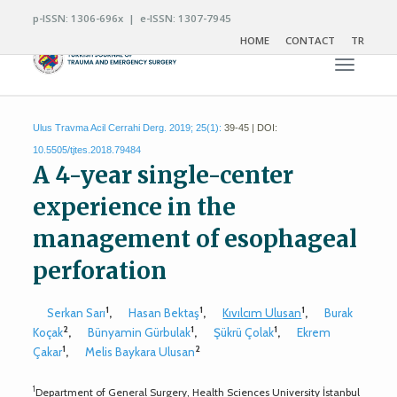
p-ISSN: 1306-696x | e-ISSN: 1307-7945
HOME
CONTACT
TR
Toggle n
Ulus Travma Acil Cerrahi Derg. 2019; 25(1):
39-45 | DOI:
10.5505/tjtes.2018.79484
A 4-year single-center
experience in the
management of esophageal
perforation
1
1
1
Serkan Sarı
,
Hasan Bektaş
,
Kıvılcım Ulusan
,
Burak
2
1
1
Koçak
,
Bünyamin Gürbulak
,
Şükrü Çolak
,
Ekrem
1
2
Çakar
,
Melis Baykara Ulusan
1
Department of General Surgery, Health Sciences University İstanbul