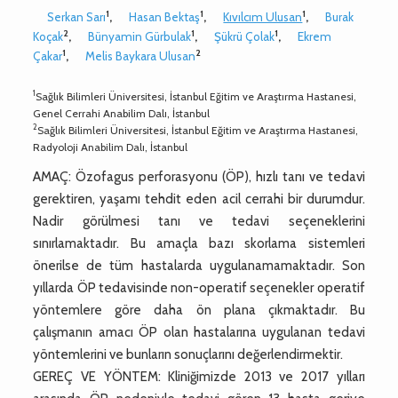
1
1
1
Serkan Sarı
,
Hasan Bektaş
,
Kıvılcım Ulusan
,
Burak
2
1
1
Koçak
,
Bünyamin Gürbulak
,
Şükrü Çolak
,
Ekrem
1
2
Çakar
,
Melis Baykara Ulusan
1
Sağlık Bilimleri Üniversitesi, İstanbul Eğitim ve Araştırma Hastanesi,
Genel Cerrahi Anabilim Dalı, İstanbul
2
Sağlık Bilimleri Üniversitesi, İstanbul Eğitim ve Araştırma Hastanesi,
Radyoloji Anabilim Dalı, İstanbul
AMAÇ: Özofagus perforasyonu (ÖP), hızlı tanı ve tedavi
gerektiren, yaşamı tehdit eden acil cerrahi bir durumdur.
Nadir görülmesi tanı ve tedavi seçeneklerini
sınırlamaktadır. Bu amaçla bazı skorlama sistemleri
önerilse de tüm hastalarda uygulanamamaktadır. Son
yıllarda ÖP tedavisinde non-operatif seçenekler operatif
yöntemlere göre daha ön plana çıkmaktadır. Bu
çalışmanın amacı ÖP olan hastalarına uygulanan tedavi
yöntemlerini ve bunların sonuçlarını değerlendirmektir.
GEREÇ VE YÖNTEM: Kliniğimizde 2013 ve 2017 yılları