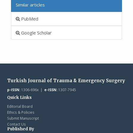
Similar articles
PubMed
Google Scholar
Turkish Journal of Trauma & Emergency Surgery
p-ISSN:
1306-696x |
e-ISSN:
1307-7945
Quick Links
Editorial Board
Ethics & Policies
Submit Manuscript
Contact Us
Published By