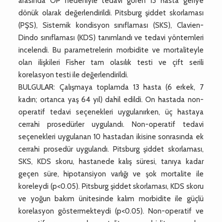
arasında ÖP nedeniyle tedavi gören 13 hasta geriye
dönük olarak değerlendirildi. Pitsburg şiddet skorlaması
(PŞS), Sistemik kondisyon sınıflaması (SKS), Clavien-
Dindo sınıflaması (KDS) tanımlandı ve tedavi yöntemleri
incelendi. Bu parametrelerin morbidite ve mortaliteyle
olan ilişkileri Fisher tam olasılık testi ve çift serili
korelasyon testi ile değerlendirildi.
BULGULAR: Çalışmaya toplamda 13 hasta (6 erkek, 7
kadın; ortanca yaş 64 yıl) dahil edildi. On hastada non-
operatif tedavi seçenekleri uygulanırken, üç hastaya
cerrahi prosedürler uygulandı. Non-operatif tedavi
seçenekleri uygulanan 10 hastadan ikisine sonrasında ek
cerrahi prosedür uygulandı. Pitsburg şiddet skorlaması,
SKS, KDS skoru, hastanede kalış süresi, tanıya kadar
geçen süre, hipotansiyon varlığı ve şok mortalite ile
koreleydi (p<0.05). Pitsburg şiddet skorlaması, KDS skoru
ve yoğun bakım ünitesinde kalım morbidite ile güçlü
korelasyon göstermekteydi (p<0.05). Non-operatif ve