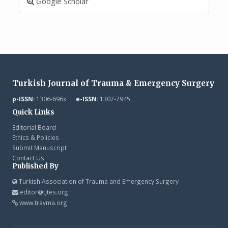
Google Scholar
Turkish Journal of Trauma & Emergency Surgery
p-ISSN:
1306-696x |
e-ISSN:
1307-7945
Quick Links
Editorial Board
Ethics & Policies
Submit Manuscript
Contact Us
Published By
Turkish Association of Trauma and Emergency Surgery
editor@tjtes.org
www.travma.org