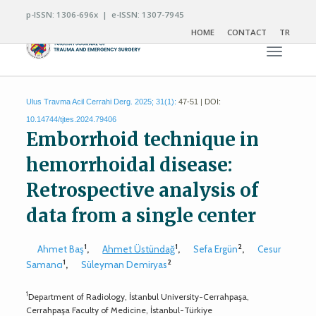
p-ISSN: 1306-696x | e-ISSN: 1307-7945
HOME
CONTACT
TR
Toggle n
Ulus Travma Acil Cerrahi Derg. 2025; 31(1):
47-51 | DOI:
10.14744/tjtes.2024.79406
Emborrhoid technique in
hemorrhoidal disease:
Retrospective analysis of
data from a single center
1
1
2
Ahmet Baş
,
Ahmet Üstündağ
,
Sefa Ergün
,
Cesur
1
2
Samancı
,
Süleyman Demiryas
1
Department of Radiology, İstanbul University-Cerrahpaşa,
Cerrahpaşa Faculty of Medicine, İstanbul-Türkiye