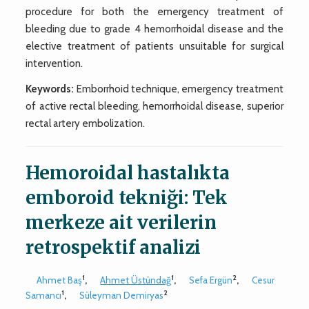
procedure for both the emergency treatment of
bleeding due to grade 4 hemorrhoidal disease and the
elective treatment of patients unsuitable for surgical
intervention.
Keywords:
Emborrhoid technique, emergency treatment
of active rectal bleeding, hemorrhoidal disease, superior
rectal artery embolization.
Hemoroidal hastalıkta
emboroid tekniği: Tek
merkeze ait verilerin
retrospektif analizi
1
1
2
Ahmet Baş
,
Ahmet Üstündağ
,
Sefa Ergün
,
Cesur
1
2
Samancı
,
Süleyman Demiryas