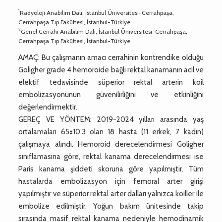
1
Radyoloji Anabilim Dalı, İstanbul Üniversitesi-Cerrahpaşa,
Cerrahpaşa Tıp Fakültesi, İstanbul-Türkiye
2
Genel Cerrahi Anabilim Dalı, İstanbul Üniversitesi-Cerrahpaşa,
Cerrahpaşa Tıp Fakültesi, İstanbul-Türkiye
AMAÇ: Bu çalışmanın amacı cerrahinin kontrendike olduğu
Goligher grade 4 hemoroide bağlı rektal kanamanın acil ve
elektif tedavisinde süperior rektal arterin koil
embolizasyonunun güvenilirliğini ve etkinliğini
değerlendirmektir.
GEREÇ VE YÖNTEM: 2019-2024 yılları arasında yaş
ortalamaları 65±10.3 olan 18 hasta (11 erkek, 7 kadın)
çalışmaya alındı. Hemoroid derecelendirmesi Goligher
sınıflamasına göre, rektal kanama derecelendirmesi ise
Paris kanama şiddeti skoruna göre yapılmıştır. Tüm
hastalarda embolizasyon için femoral arter girişi
yapılmıştır ve süperior rektal arter dalları yalnızca koiller ile
embolize edilmiştir. Yoğun bakım ünitesinde takip
sırasında masif rektal kanama nedeniyle hemodinamik