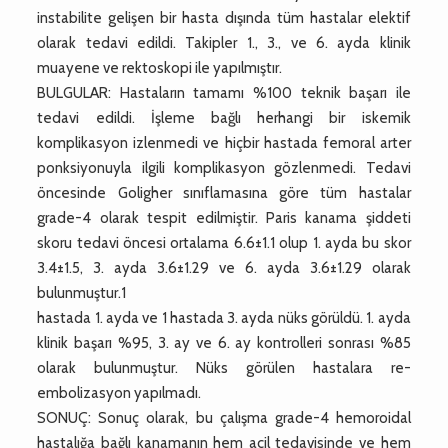
instabilite gelişen bir hasta dışında tüm hastalar elektif
olarak tedavi edildi. Takipler 1., 3., ve 6. ayda klinik
muayene ve rektoskopi ile yapılmıştır.
BULGULAR: Hastaların tamamı %100 teknik başarı ile
tedavi edildi. İşleme bağlı herhangi bir iskemik
komplikasyon izlenmedi ve hiçbir hastada femoral arter
ponksiyonuyla ilgili komplikasyon gözlenmedi. Tedavi
öncesinde Goligher sınıflamasına göre tüm hastalar
grade-4 olarak tespit edilmiştir. Paris kanama şiddeti
skoru tedavi öncesi ortalama 6.6±1.1 olup 1. ayda bu skor
3.4±1.5, 3. ayda 3.6±1.29 ve 6. ayda 3.6±1.29 olarak
bulunmuştur.1
hastada 1. ayda ve 1 hastada 3. ayda nüks görüldü. 1. ayda
klinik başarı %95, 3. ay ve 6. ay kontrolleri sonrası %85
olarak bulunmuştur. Nüks görülen hastalara re-
embolizasyon yapılmadı.
SONUÇ: Sonuç olarak, bu çalışma grade-4 hemoroidal
hastalığa bağlı kanamanın hem acil tedavisinde ve hem