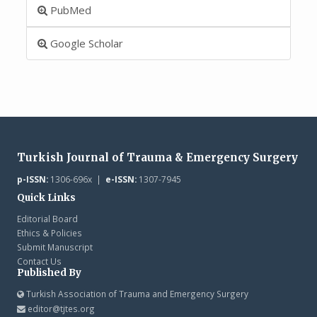
PubMed
Google Scholar
Turkish Journal of Trauma & Emergency Surgery
p-ISSN:
1306-696x |
e-ISSN:
1307-7945
Quick Links
Editorial Board
Ethics & Policies
Submit Manuscript
Contact Us
Published By
Turkish Association of Trauma and Emergency Surgery
editor@tjtes.org