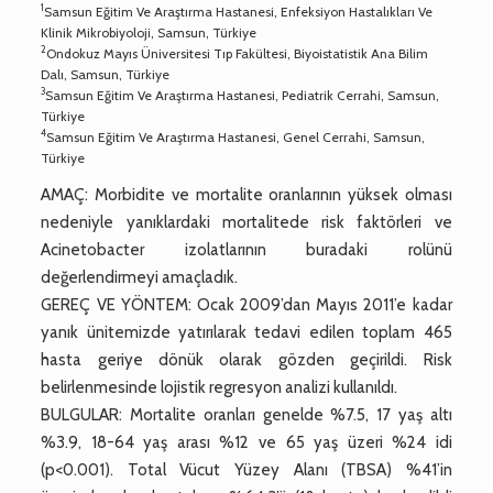
1
Samsun Eğitim Ve Araştırma Hastanesi, Enfeksiyon Hastalıkları Ve
Klinik Mikrobiyoloji, Samsun, Türkiye
2
Ondokuz Mayıs Üniversitesi Tıp Fakültesi, Biyoistatistik Ana Bilim
Dalı, Samsun, Türkiye
3
Samsun Eğitim Ve Araştırma Hastanesi, Pediatrik Cerrahi, Samsun,
Türkiye
4
Samsun Eğitim Ve Araştırma Hastanesi, Genel Cerrahi, Samsun,
Türkiye
AMAÇ: Morbidite ve mortalite oranlarının yüksek olması
nedeniyle yanıklardaki mortalitede risk faktörleri ve
Acinetobacter izolatlarının buradaki rolünü
değerlendirmeyi amaçladık.
GEREÇ VE YÖNTEM: Ocak 2009’dan Mayıs 2011’e kadar
yanık ünitemizde yatırılarak tedavi edilen toplam 465
hasta geriye dönük olarak gözden geçirildi. Risk
belirlenmesinde lojistik regresyon analizi kullanıldı.
BULGULAR: Mortalite oranları genelde %7.5, 17 yaş altı
%3.9, 18-64 yaş arası %12 ve 65 yaş üzeri %24 idi
(p<0.001). Total Vücut Yüzey Alanı (TBSA) %41’in