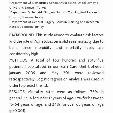
2
Department Of Biostatistics, School Of Medicine, Ondokuzmayis
University, Samsun, Turkey
3
Department Of Pediatric Surgery, Samsun Training And Research
Hospital, Samsun, Turkey
4
Department Of General Surgery, Samsun Training And Research
Hospital, Samsun, Turkey
BACKGROUND: This study aimed to evaluate risk factors
and the role of Acinetobacter isolates in mortality due to
burns since morbidity and mortality rates are
considerably high.
METHODS: A total of four hundred and sixty-five
patients hospitalized in our Burn Care Unit between
January 2009 and May 2011 were reviewed
retrospectively. Logistic regression analysis was used in
order to predict the risk.
RESULTS: Mortality rates were as follows: 7.5% in
general, 3.9% for under 17 years of age, 12% for between
18-64 years of age, and 24% for over 65 years of age
(p<0.001).