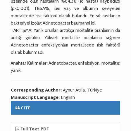
üzerinde olan hastaların %64.3’ü (18 hasta) kaybedildi
(p<0.001). TBSA%, ileri yaş ve albümin seviyeleri
mortalitede risk faktörü olarak bulundu. En sık rastlanan
bakteriyel izolat Acinetobacter baumanni idi.
TARTIŞMA: Yanık oranları arttıkça mortalite oranlarının da
arttığı görüldü. Yüksek mortalite oranlarına rağmen
Acinetobacter enfeksiyonları mortalitede risk faktörü
olarak bulunmadı.
Anahtar Kelimeler:
Acinetobacter, enfeksiyon, mortalite;
yanık.
Corresponding Author:
Aynur Atilla, Türkiye
Manuscript Language:
English
CITE
Full Text PDF