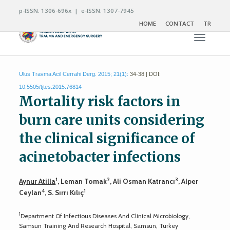
p-ISSN: 1306-696x | e-ISSN: 1307-7945
HOME
CONTACT
TR
Toggle n
Ulus Travma Acil Cerrahi Derg. 2015; 21(1):
34-38 | DOI:
10.5505/tjtes.2015.76814
Mortality risk factors in
burn care units considering
the clinical significance of
acinetobacter infections
1
2
3
Aynur Atilla
, Leman Tomak
, Ali Osman Katrancı
, Alper
4
1
Ceylan
, S. Sırrı Kılıç
1
Department Of Infectious Diseases And Clinical Microbiology,
Samsun Training And Research Hospital, Samsun, Turkey