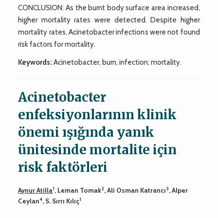
CONCLUSION: As the burnt body surface area increased,
higher mortality rates were detected. Despite higher
mortality rates, Acinetobacter infections were not found
risk factors for mortality.
Keywords:
Acinetobacter, burn, infection; mortality.
Acinetobacter
enfeksiyonlarının klinik
önemi ışığında yanık
ünitesinde mortalite için
risk faktörleri
1
2
3
Aynur Atilla
, Leman Tomak
, Ali Osman Katrancı
, Alper
4
1
Ceylan
, S. Sırrı Kılıç