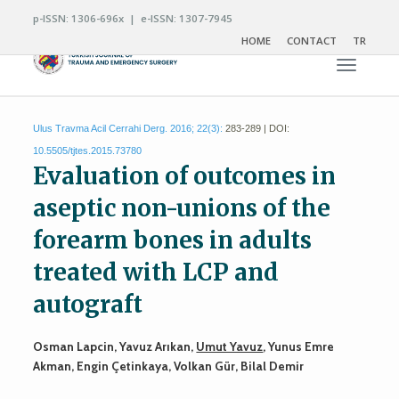
p-ISSN: 1306-696x | e-ISSN: 1307-7945
HOME
CONTACT
TR
Toggle n
Ulus Travma Acil Cerrahi Derg. 2016; 22(3):
283-289 | DOI:
10.5505/tjtes.2015.73780
Evaluation of outcomes in
aseptic non-unions of the
forearm bones in adults
treated with LCP and
autograft
Osman Lapcin, Yavuz Arıkan,
Umut Yavuz
, Yunus Emre
Akman, Engin Çetinkaya, Volkan Gür, Bilal Demir