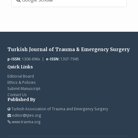
Turkish Journal of Trauma & Emergency Surgery
p-ISSN:
1306-696x |
e-ISSN:
1307-7945
Quick Links
Editorial Board
Ethics & Policies
Submit Manuscript
Contact Us
Published By
Turkish Association of Trauma and Emergency Surgery
editor@tjtes.org
www.travma.org