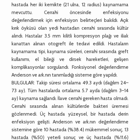
hastada her iki kemikte (21 ulna, 12 radius) kaynamama
mevcuttu. Cerrahi öncesinde enfeksiyonu
değerlendirmek için enfeksiyon belirteçleri bakıldı. Açık
kırık öyküsü olan yedi hastadan cerrahi sırasında kültür
alındı. Hastalar 3.5 mm kilitli kompresyon plağı ve iliak
kanattan alınan otogreft ile tedavi edildi. Hastaların
kaynamama tipi, kaynama süreleri, cerrahi sırasında greft
kullanımı, el bileği ve dirsek hareketleri, gelişen
komplikasyonlar sorgulandı. Fonksiyonel değerlendirme
Anderson ve ark.nın tanımladığı sisteme göre yapıldı.
BULGULAR: Takip süresi ortalama 49.3 aydı (dağılım 24–
73 ay). Tüm hastalarda ortalama 5.7 ayda (dağılım 3–14
ay) kaynama sağlandı. İlave cerrahi gereken hasta olmadı.
Cerrahi sırasında alınan kültürlerde bakteri üremesi
gözlenmedi. Üç hastada yüzeysel, bir hastada derin
enfeksiyon gelişti. Anderson ve ark.nın değerlendirme
sistemine göre 10 hastada (%38.4) mükemmel sonuç, 13
hastada (%50) yeterli sonuç ve üç hastada (%11.6)