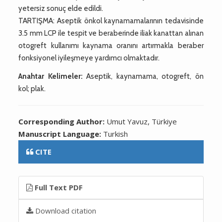
yetersiz sonuç elde edildi.
TARTIŞMA: Aseptik önkol kaynamamalarının tedavisinde
3.5 mm LCP ile tespit ve beraberinde iliak kanattan alınan
otogreft kullanımı kaynama oranını artırmakla beraber
fonksiyonel iyileşmeye yardımcı olmaktadır.
Anahtar Kelimeler:
Aseptik, kaynamama, otogreft, ön
kol; plak.
Corresponding Author:
Umut Yavuz, Türkiye
Manuscript Language:
Turkish
CITE
Full Text PDF
Download citation