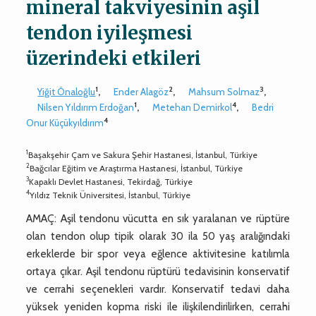
mineral takviyesinin aşil
tendon iyileşmesi
üzerindeki etkileri
1
2
3
Yiğit Önaloğlu
,
Ender Alagöz
,
Mahsum Solmaz
,
1
4
Nilsen Yıldırım Erdoğan
,
Metehan Demirkol
,
Bedri
4
Onur Küçükyıldırım
1
Başakşehir Çam ve Sakura Şehir Hastanesi, İstanbul, Türkiye
2
Bağcılar Eğitim ve Araştırma Hastanesi, İstanbul, Türkiye
3
Kapaklı Devlet Hastanesi, Tekirdağ, Türkiye
4
Yıldız Teknik Üniversitesi, İstanbul, Türkiye
AMAÇ: Aşil tendonu vücutta en sık yaralanan ve rüptüre
olan tendon olup tipik olarak 30 ila 50 yaş aralığındaki
erkeklerde bir spor veya eğlence aktivitesine katılımla
ortaya çıkar. Aşil tendonu rüptürü tedavisinin konservatif
ve cerrahi seçenekleri vardır. Konservatif tedavi daha
yüksek yeniden kopma riski ile ilişkilendirilirken, cerrahi