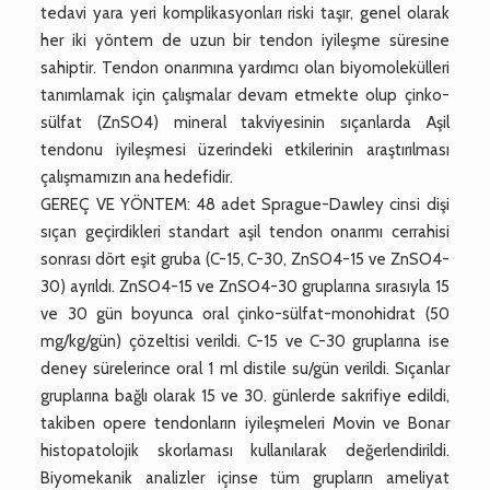
tedavi yara yeri komplikasyonları riski taşır, genel olarak
her iki yöntem de uzun bir tendon iyileşme süresine
sahiptir. Tendon onarımına yardımcı olan biyomolekülleri
tanımlamak için çalışmalar devam etmekte olup çinko-
sülfat (ZnSO4) mineral takviyesinin sıçanlarda Aşil
tendonu iyileşmesi üzerindeki etkilerinin araştırılması
çalışmamızın ana hedefidir.
GEREÇ VE YÖNTEM: 48 adet Sprague-Dawley cinsi dişi
sıçan geçirdikleri standart aşil tendon onarımı cerrahisi
sonrası dört eşit gruba (C-15, C-30, ZnSO4-15 ve ZnSO4-
30) ayrıldı. ZnSO4-15 ve ZnSO4-30 gruplarına sırasıyla 15
ve 30 gün boyunca oral çinko-sülfat-monohidrat (50
mg/kg/gün) çözeltisi verildi. C-15 ve C-30 gruplarına ise
deney sürelerince oral 1 ml distile su/gün verildi. Sıçanlar
gruplarına bağlı olarak 15 ve 30. günlerde sakrifiye edildi,
takiben opere tendonların iyileşmeleri Movin ve Bonar
histopatolojik skorlaması kullanılarak değerlendirildi.
Biyomekanik analizler içinse tüm grupların ameliyat