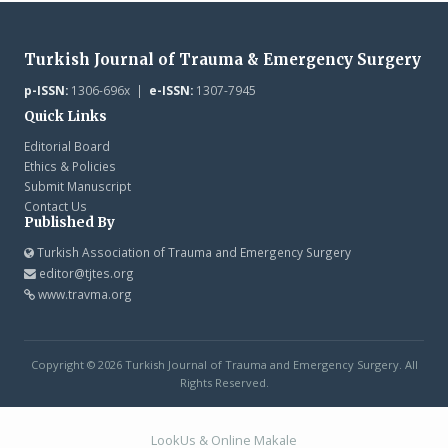
Turkish Journal of Trauma & Emergency Surgery
p-ISSN:
1306-696x |
e-ISSN:
1307-7945
Quick Links
Editorial Board
Ethics & Policies
Submit Manuscript
Contact Us
Published By
Turkish Association of Trauma and Emergency Surgery
editor@tjtes.org
www.travma.org
Copyright © 2026 Turkish Journal of Trauma and Emergency Surgery. All
Rights Reserved.
LookUs
&
Online Makale