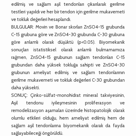
edilmiş ve sağlam aşil tendonları çıkarılarak gerilme
testleri yapıldı ve her bir tendon için gerilme mukavemeti
ve tokluk değerleri hesaplandı.
BULGULAR: Movin ve Bonar skorları ZnSO4-15 grubunda
C-15 grubuna göre ve ZnSO4-30 grubunda C-30 grubuna
göre anlamlı olarak düşüktü (p<0.05). Biyomekanik
sonuçları istatistiksel olarak anlamlı bulmamamıza
rağmen, ZnSO4-15 grubunun sağlam tendonları C-15
grubundan daha yüksek tokluğa sahipti ve ZnSO4-30
grubunun ameliyat edilmiş ve sağlam tendonlarının
gerilme mukavemeti ve tokluk değerleri C-30 grubundan
daha yüksekti.
SONUÇ: Çinko-sülfat-monohidrat mineral takviyesinin,
Aşil tendonu iyileşmesinin proliferasyon ve
remodelizasyon aşamaları üzerinde histopatolojik olarak
olumlu etkileri olduğu, hem ameliyat edilmiş hem de
sağlam aşil tendonlarına biyomekanik olarak da fayda
sağlayabileceği öngörüldü.