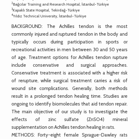
2
Bağcılar Training and Research Hospital, İstanbul-Türkiye
3
Kapaklı State Hospital, Tekirdağ-Türkiye
4
Yıldız Technical University, İstanbul-Türkiye
BACKGROUND: The Achilles tendon is the most
commonly injured and ruptured tendon in the body and
typically occurs during participation in sports or
recreational activities in men between 30 and 50 years
of age. Treatment options for Achilles tendon rupture
include conservative and surgical approaches.
Conservative treatment is associated with a higher risk
of rerupture, while surgical treatment carries a risk of
wound site complications. Generally, both methods
result in a prolonged tendon healing time. Studies are
ongoing to identify biomolecules that aid tendon repair.
The main objective of our study is to investigate the
effects of zinc sulfate (ZnSO4) mineral
supplementation on Achilles tendon healing in rats.
METHODS: Forty-eight female Sprague-Dawley rats