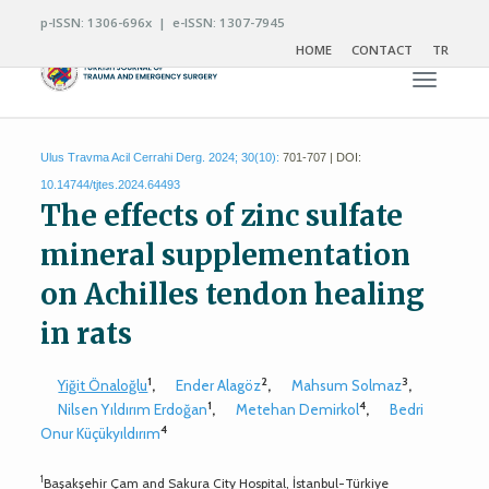
p-ISSN: 1306-696x | e-ISSN: 1307-7945
HOME
CONTACT
TR
Toggle n
Ulus Travma Acil Cerrahi Derg. 2024; 30(10):
701-707 | DOI:
10.14744/tjtes.2024.64493
The effects of zinc sulfate
mineral supplementation
on Achilles tendon healing
in rats
1
2
3
Yiğit Önaloğlu
,
Ender Alagöz
,
Mahsum Solmaz
,
1
4
Nilsen Yıldırım Erdoğan
,
Metehan Demirkol
,
Bedri
4
Onur Küçükyıldırım
1
Başakşehir Çam and Sakura City Hospital, İstanbul-Türkiye