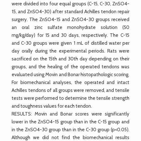
were divided into four equal groups (C-15, C-30, ZnSO4-
15, and ZnSO4-30) after standard Achilles tendon repair
surgery. The ZnSO4-15 and ZnSO4-30 groups received
an oral zinc sulfate monohydrate solution (50
mg/kg/day) for 15 and 30 days, respectively. The C-15
and C-30 groups were given 1 mL of distilled water per
day orally during the experimental periods. Rats were
sacrificed on the 15th and 30th day depending on their
groups, and the healing of the operated tendons was
evaluated using Movin and Bonar histopathologic scoring.
For biomechanical analyses, the operated and intact
Achilles tendons of all groups were removed, and tensile
tests were performed to determine the tensile strength
and toughness values for each tendon.
RESULTS: Movin and Bonar scores were significantly
lower in the ZnSO4-15 group than in the C-15 group and
in the ZnSO4-30 group than in the C-30 group (p<0.05).
Although we did not find the biomechanical results