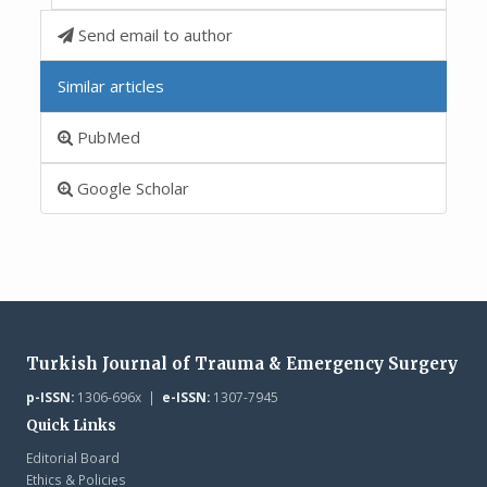
Send email to author
Similar articles
PubMed
Google Scholar
Turkish Journal of Trauma & Emergency Surgery
p-ISSN:
1306-696x |
e-ISSN:
1307-7945
Quick Links
Editorial Board
Ethics & Policies