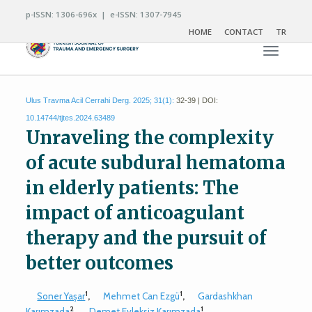
p-ISSN: 1306-696x | e-ISSN: 1307-7945
HOME
CONTACT
TR
Toggle n
Ulus Travma Acil Cerrahi Derg. 2025; 31(1):
32-39 | DOI:
10.14744/tjtes.2024.63489
Unraveling the complexity
of acute subdural hematoma
in elderly patients: The
impact of anticoagulant
therapy and the pursuit of
better outcomes
1
1
Soner Yaşar
,
Mehmet Can Ezgü
,
Gardashkhan
2
1
Karımzada
,
Demet Evleksiz Karımzada