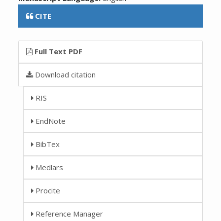
CITE
Full Text PDF
Download citation
RIS
EndNote
BibTex
Medlars
Procite
Reference Manager