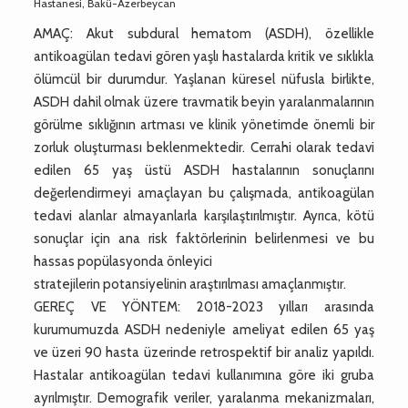
Hastanesi, Bakü-Azerbeycan
AMAÇ: Akut subdural hematom (ASDH), özellikle
antikoagülan tedavi gören yaşlı hastalarda kritik ve sıklıkla
ölümcül bir durumdur. Yaşlanan küresel nüfusla birlikte,
ASDH dahil olmak üzere travmatik beyin yaralanmalarının
görülme sıklığının artması ve klinik yönetimde önemli bir
zorluk oluşturması beklenmektedir. Cerrahi olarak tedavi
edilen 65 yaş üstü ASDH hastalarının sonuçlarını
değerlendirmeyi amaçlayan bu çalışmada, antikoagülan
tedavi alanlar almayanlarla karşılaştırılmıştır. Ayrıca, kötü
sonuçlar için ana risk faktörlerinin belirlenmesi ve bu
hassas popülasyonda önleyici
stratejilerin potansiyelinin araştırılması amaçlanmıştır.
GEREÇ VE YÖNTEM: 2018-2023 yılları arasında
kurumumuzda ASDH nedeniyle ameliyat edilen 65 yaş
ve üzeri 90 hasta üzerinde retrospektif bir analiz yapıldı.
Hastalar antikoagülan tedavi kullanımına göre iki gruba
ayrılmıştır. Demografik veriler, yaralanma mekanizmaları,