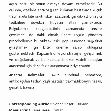
açan zorlu bir sorun olmaya devam etmektedir. Bu
çalışma, özellikle antikoagülan kullanan hastalarda küçük
travmalarla bile ilişkili riskleri azaltmak için dikkatli önleyici
tedbirlere duyulan ihtiyacın altını çizmektedir.
Bulgularımız, koagülopatinin zamanında tersine
çevrilmesi de dahil olmak üzere uygun yönetim
protokollerinin bu yüksek riskli popülasyonda sağkalımı
iyileştirmek için kritik öneme sahip olduğunu
göstermektedir. Kapsamlı önleyici stratejiler geliştirmek
ve doğrulamak ve bu hastalarda uzun vadeli sonuçları
araştırmak için daha fazla araştırmaya ihtiyaç vardır.
Anahtar Kelimeler:
Akut subdural hematom,
antikoagülan tedavi, yaşlı hastalar, travmatik beyin hasarı,
geriatrik travma
Corresponding Author:
Soner Yaşar, Türkiye
Manuscript Language:
English