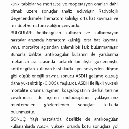
klinik tablolar ve mortalite ve reoperasyon oranları dahil
olmak üzere sonuçlar analiz edilmiştir. Radyolojik
değerlendirmeler hematom kalınlığı, orta hat kayması ve
rezidüel hematom varlığını içeriyordu.
BULGULAR: Antikoagülan kullanan ve kullanmayan
hastalar arasında hematom kalınlığı, orta hat kayması
veya mortalite açısından anlamlı bir fark bulunmamıştır.
Bununla birlikte, antikoagülan kullanımı ile yaralanma
mekanizması arasında anlamlı bir ilişki gözlenmiştir;
antikoagülan kullanan hastalarda aynı seviyeden düşme
gibi düşük enerjili travma sonucu ASDH gelişme olasılığı
daha yüksektir (p=0.005). Yaşlılarda ASDH ile ilişkili yüksek
mortalite oranına rağmen, koagülopatinin derhal tersine
çevrilmesini de içeren multidisipliner yaklaşımımız
muhtemelen gözlemlenen sonuçlara katkıda
bulunmuştur.
SONUÇ: Yaşlı hastalarda, özellikle de antikoagülan
kullananlarda ASDH, yüksek oranda kötü sonuçlara yol