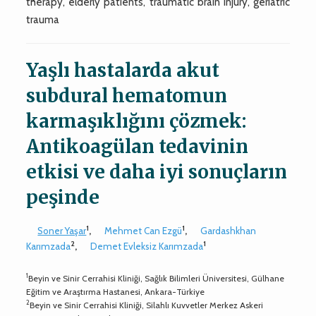
therapy, elderly patients, traumatic brain injury, geriatric
trauma
Yaşlı hastalarda akut
subdural hematomun
karmaşıklığını çözmek:
Antikoagülan tedavinin
etkisi ve daha iyi sonuçların
peşinde
1
1
Soner Yaşar
,
Mehmet Can Ezgü
,
Gardashkhan
2
1
Karımzada
,
Demet Evleksiz Karımzada
1
Beyin ve Sinir Cerrahisi Kliniği, Sağlık Bilimleri Üniversitesi, Gülhane
Eğitim ve Araştırma Hastanesi, Ankara-Türkiye
2
Beyin ve Sinir Cerrahisi Kliniği, Silahlı Kuvvetler Merkez Askeri