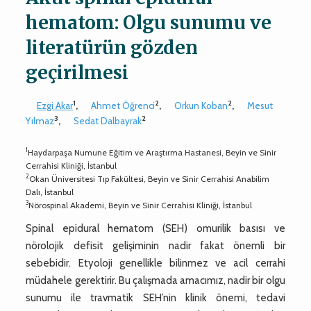
hematom: Olgu sunumu ve
literatürün gözden
geçirilmesi
1
2
2
Ezgi Akar
,
Ahmet Öğrenci
,
Orkun Koban
,
Mesut
3
2
Yılmaz
,
Sedat Dalbayrak
1
Haydarpaşa Numune Eğitim ve Araştırma Hastanesi, Beyin ve Sinir
Cerrahisi Kliniği, İstanbul
2
Okan Üniversitesi Tıp Fakültesi, Beyin ve Sinir Cerrahisi Anabilim
Dalı, İstanbul
3
Nörospinal Akademi, Beyin ve Sinir Cerrahisi Kliniği, İstanbul
Spinal epidural hematom (SEH) omurilik basısı ve
nörolojik defisit gelişiminin nadir fakat önemli bir
sebebidir. Etyoloji genellikle bilinmez ve acil cerrahi
müdahele gerektirir. Bu çalışmada amacımız, nadir bir olgu
sunumu ile travmatik SEH’nin klinik önemi, tedavi