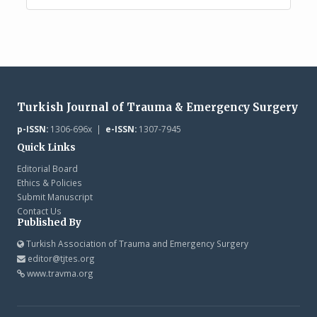
Turkish Journal of Trauma & Emergency Surgery
p-ISSN:
1306-696x |
e-ISSN:
1307-7945
Quick Links
Editorial Board
Ethics & Policies
Submit Manuscript
Contact Us
Published By
Turkish Association of Trauma and Emergency Surgery
editor@tjtes.org
www.travma.org