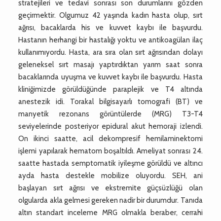
stratejileri ve tedavi sonrası son durumlarını gözden
geçirmektir. Olgumuz 42 yaşında kadın hasta olup, sırt
ağrısı, bacaklarda his ve kuvvet kaybı ile başvurdu.
Hastanın herhangi bir hastalığı yoktu ve antikoagülan ilaç
kullanımıyordu. Hasta, ara sıra olan sırt ağrısından dolayı
geleneksel sırt masajı yaptırdıktan yarım saat sonra
bacaklarında uyuşma ve kuvvet kaybı ile başvurdu. Hasta
kliniğimizde görüldüğünde paraplejik ve T4 altında
anestezik idi. Torakal bilgisayarlı tomografi (BT) ve
manyetik rezonans görüntülerde (MRG) T3-T4
seviyelerinde posteriyor epidural akut hemoraji izlendi.
On ikinci saatte, acil dekompresif hemilaminektomi
işlemi yapılarak hematom boşaltıldı. Ameliyat sonrası 24.
saatte hastada semptomatik iyileşme görüldü ve altıncı
ayda hasta destekle mobilize oluyordu. SEH, ani
başlayan sırt ağrısı ve ekstremite güçsüzlüğü olan
olgularda akla gelmesi gereken nadir bir durumdur. Tanıda
altın standart inceleme MRG olmakla beraber, cerrahi