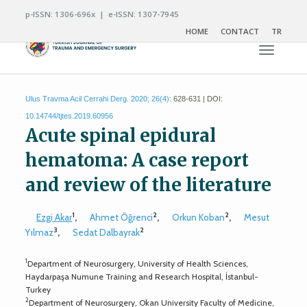
p-ISSN: 1306-696x | e-ISSN: 1307-7945
HOME
CONTACT
TR
Toggle n
Ulus Travma Acil Cerrahi Derg. 2020; 26(4):
628-631 | DOI:
10.14744/tjtes.2019.60956
Acute spinal epidural
hematoma: A case report
and review of the literature
1
2
2
Ezgi Akar
,
Ahmet Öğrenci
,
Orkun Koban
,
Mesut
3
2
Yılmaz
,
Sedat Dalbayrak
1
Department of Neurosurgery, University of Health Sciences,
Haydarpaşa Numune Training and Research Hospital, İstanbul-
Turkey
2
Department of Neurosurgery, Okan University Faculty of Medicine,