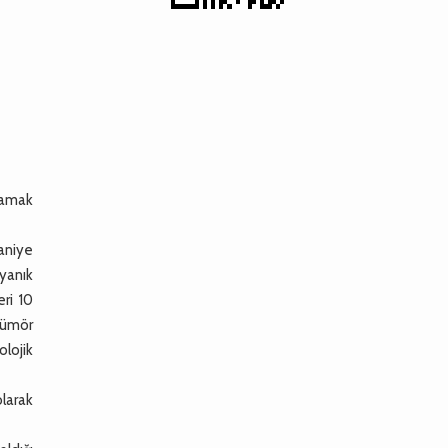
mlamak
saniye
yanık
ri 10
tümör
olojik
olarak