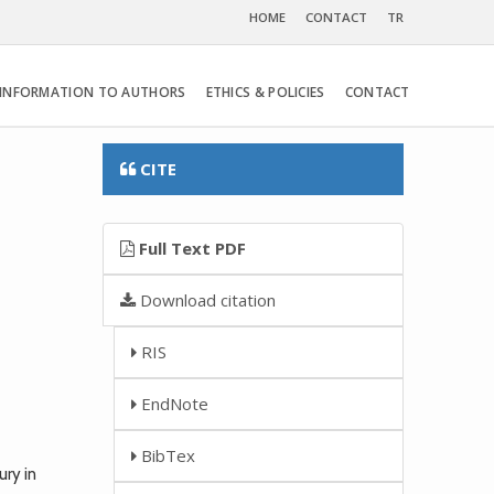
HOME
CONTACT
TR
INFORMATION TO AUTHORS
ETHICS & POLICIES
CONTACT
CITE
Full Text PDF
Download citation
RIS
EndNote
BibTex
ry in