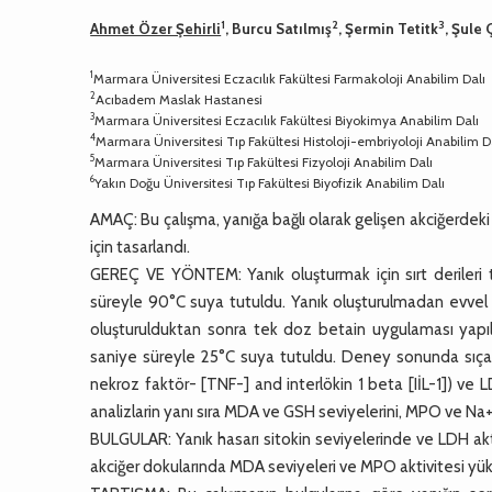
1
2
3
Ahmet Özer Şehirli
, Burcu Satılmış
, Şermin Tetitk
, Şule 
1
Marmara Üniversitesi Eczacılık Fakültesi Farmakoloji Anabilim Dalı
2
Acıbadem Maslak Hastanesi
3
Marmara Üniversitesi Eczacılık Fakültesi Biyokimya Anabilim Dalı
4
Marmara Üniversitesi Tıp Fakültesi Histoloji-embriyoloji Anabilim D
5
Marmara Üniversitesi Tıp Fakültesi Fizyoloji Anabilim Dalı
6
Yakın Doğu Üniversitesi Tıp Fakültesi Biyofizik Anabilim Dalı
AMAÇ: Bu çalışma, yanığa bağlı olarak gelişen akciğerdeki
için tasarlandı.
GEREÇ VE YÖNTEM: Yanık oluşturmak için sırt derileri tr
süreyle 90°C suya tutuldu. Yanık oluşturulmadan evvel
oluşturulduktan sonra tek doz betain uygulaması yapıld
saniye süreyle 25°C suya tutuldu. Deney sonunda sıçan
nekroz faktör- [TNF-] and interlökin 1 beta [IİL-1]) ve L
analizlarin yanı sıra MDA ve GSH seviyelerini, MPO ve Na+,
BULGULAR: Yanık hasarı sitokin seviyelerinde ve LDH akt
akciğer dokularında MDA seviyeleri ve MPO aktivitesi yük