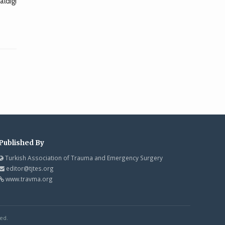
ldığı
Published By
Turkish Association of Trauma and Emergency Surgery
editor@tjtes.org
www.travma.org
ed.