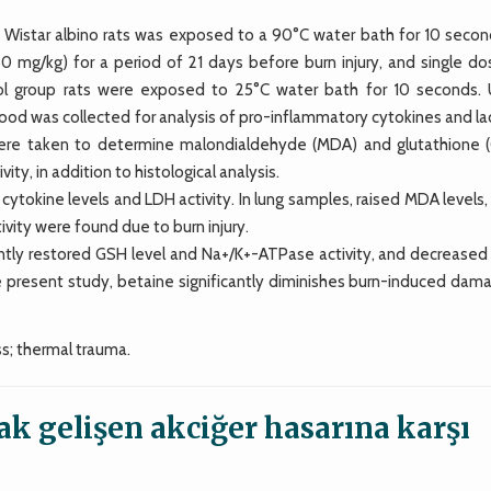
istar albino rats was exposed to a 90°C water bath for 10 secon
50 mg/kg) for a period of 21 days before burn injury, and single do
trol group rats were exposed to 25°C water bath for 10 seconds.
ood was collected for analysis of pro-inflammatory cytokines and la
were taken to determine malondialdehyde (MDA) and glutathione 
y, in addition to histological analysis.
 cytokine levels and LDH activity. In lung samples, raised MDA level
vity were found due to burn injury.
ntly restored GSH level and Na+/K+-ATPase activity, and decrease
he present study, betaine significantly diminishes burn-induced dam
ss; thermal trauma.
ak gelişen akciğer hasarına karşı