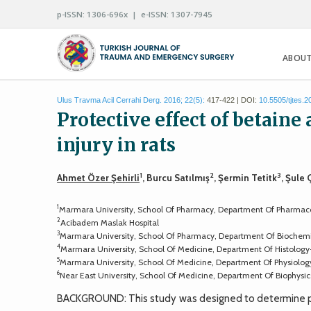
p-ISSN: 1306-696x | e-ISSN: 1307-7945
ABOUT
Ulus Travma Acil Cerrahi Derg. 2016; 22(5):
417-422 | DOI:
10.5505/tjtes.
Protective effect of betain
injury in rats
1
2
3
Ahmet Özer Şehirli
, Burcu Satılmış
, Şermin Tetitk
, Şule 
1
Marmara University, School Of Pharmacy, Department Of Pharmac
2
Acibadem Maslak Hospital
3
Marmara University, School Of Pharmacy, Department Of Biochemi
4
Marmara University, School Of Medicine, Department Of Histolog
5
Marmara University, School Of Medicine, Department Of Physiolog
6
Near East University, School Of Medicine, Department Of Biophysic
BACKGROUND: This study was designed to determine poss