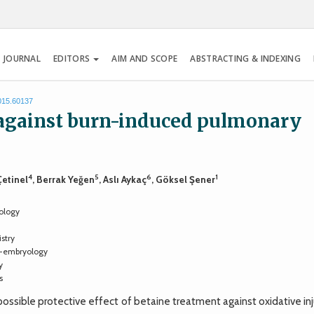
 JOURNAL
EDITORS
AIM AND SCOPE
ABSTRACTING & INDEXING
2015.60137
e against burn-induced pulmonary
4
5
6
1
Çetinel
, Berrak Yeğen
, Aslı Aykaç
, Göksel Şener
ology
stry
y-embryology
y
s
ible protective effect of betaine treatment against oxidative inju