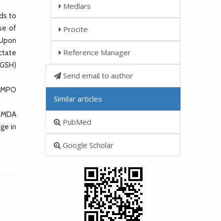
Medlars
ds to
se of
Procite
 Upon
Reference Manager
ctate
(GSH)
Send email to author
s, MPO
Similar articles
d MDA
PubMed
age in
Google Scholar