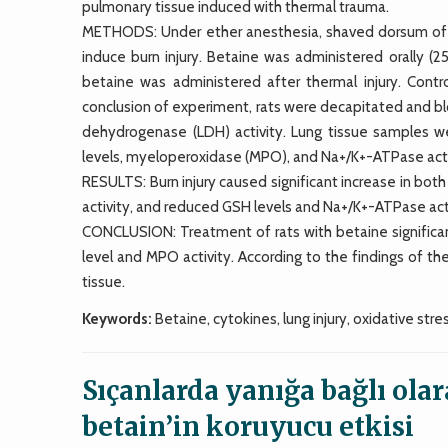
pulmonary tissue induced with thermal trauma.
METHODS: Under ether anesthesia, shaved dorsum of W
induce burn injury. Betaine was administered orally (2
betaine was administered after thermal injury. Con
conclusion of experiment, rats were decapitated and bl
dehydrogenase (LDH) activity. Lung tissue samples 
levels, myeloperoxidase (MPO), and Na+/K+-ATPase activit
RESULTS: Burn injury caused significant increase in both
activity, and reduced GSH levels and Na+/K+-ATPase acti
CONCLUSION: Treatment of rats with betaine significa
level and MPO activity. According to the findings of t
tissue.
Keywords:
Betaine, cytokines, lung injury, oxidative stre
Sıçanlarda yanığa bağlı olar
betain’in koruyucu etkisi