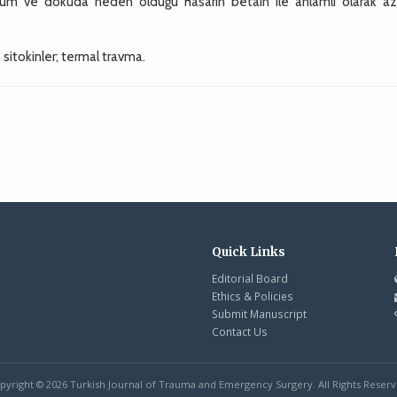
rum ve dokuda neden olduğu hasarın betain ile anlamlı olarak aza
, sitokinler; termal travma.
Quick Links
Editorial Board
Ethics & Policies
Submit Manuscript
Contact Us
pyright © 2026 Turkish Journal of Trauma and Emergency Surgery. All Rights Reserv