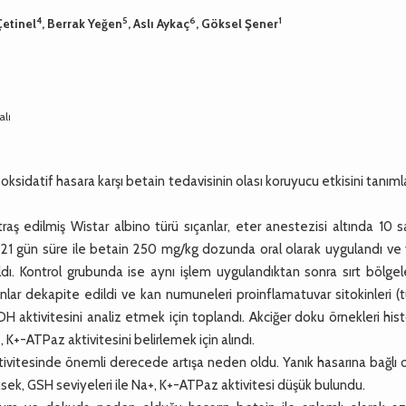
4
5
6
1
Çetinel
, Berrak Yeğen
, Aslı Aykaç
, Göksel Şener
alı
 oksidatif hasara karşı betain tedavisinin olası koruyucu etkisini tanı
aş edilmiş Wistar albino türü sıçanlar, eter anestezisi altında 10 
 21 gün süre ile betain 250 mg/kg dozunda oral olarak uygulandı ve 
ı. Kontrol grubunda ise aynı işlem uygulandıktan sonra sırt bölgele
lar dekapite edildi ve kan numuneleri proinflamatuvar sitokinleri (
DH aktivitesini analiz etmek için toplandı. Akciğer doku örnekleri hist
 K+-ATPaz aktivitesini belirlemek için alındı.
ivitesinde önemli derecede artışa neden oldu. Yanık hasarına bağlı 
sek, GSH seviyeleri ile Na+, K+-ATPaz aktivitesi düşük bulundu.