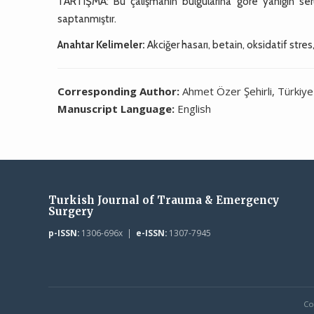
TARTIŞMA: Bu çalışmanın bulgularına göre yanığın se
saptanmıştır.
Anahtar Kelimeler:
Akciğer hasarı, betain, oksidatif stres
Corresponding Author:
Ahmet Özer Şehirli, Türkiye
Manuscript Language:
English
Turkish Journal of Trauma & Emergency
Surgery
p-ISSN:
1306-696x |
e-ISSN:
1307-7945
Co