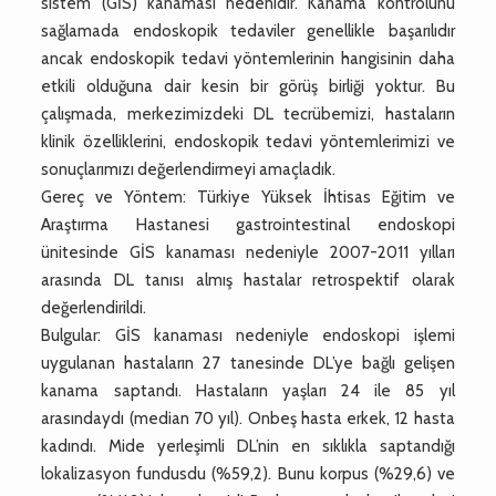
sistem (GİS) kanaması nedenidir. Kanama kontrolünü
sağlamada endoskopik tedaviler genellikle başarılıdır
ancak endoskopik tedavi yöntemlerinin hangisinin daha
etkili olduğuna dair kesin bir görüş birliği yoktur. Bu
çalışmada, merkezimizdeki DL tecrübemizi, hastaların
klinik özelliklerini, endoskopik tedavi yöntemlerimizi ve
sonuçlarımızı değerlendirmeyi amaçladık.
Gereç ve Yöntem: Türkiye Yüksek İhtisas Eğitim ve
Araştırma Hastanesi gastrointestinal endoskopi
ünitesinde GİS kanaması nedeniyle 2007-2011 yılları
arasında DL tanısı almış hastalar retrospektif olarak
değerlendirildi.
Bulgular: GİS kanaması nedeniyle endoskopi işlemi
uygulanan hastaların 27 tanesinde DL’ye bağlı gelişen
kanama saptandı. Hastaların yaşları 24 ile 85 yıl
arasındaydı (median 70 yıl). Onbeş hasta erkek, 12 hasta
kadındı. Mide yerleşimli DL’nin en sıklıkla saptandığı
lokalizasyon fundusdu (%59,2). Bunu korpus (%29,6) ve