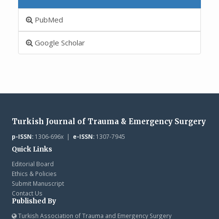
PubMed
Google Scholar
Turkish Journal of Trauma & Emergency Surgery
p-ISSN:
1306-696x |
e-ISSN:
1307-7945
Quick Links
Editorial Board
Ethics & Policies
Submit Manuscript
Contact Us
Published By
Turkish Association of Trauma and Emergency Surgery