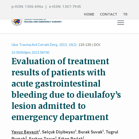
p-ISSN: 1306-696x | e-ISSN: 1307-7945
HOME
CONTACT
TR
Toggle n
Ulus Travma Acil Cerrahi Derg. 2013; 19(2):
133-139 | DOI:
10.5505/tjtes.2013.58740
Evaluation of treatment
results of patients with
acute gastrointestinal
bleeding due to dieulafoy’s
lesion admitted to
emergency department
1
1
1
Yavuz Beyazit
, Selçuk Dişibeyaz
, Burak Suvak
, Tugrul
2
1
1
Purnak
, Serkan Torun
, Erkan Parlak