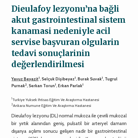
Dieulafoy lezyonu’na bağli
akut gastrointestinal sistem
kanamasi nedeniyle acil
servise başvuran olgularin
tedavi sonuçlarinin
değerlendirilmesi
1
1
1
Yavuz Beyazit
, Selçuk Dişibeyaz
, Burak Suvak
, Tugrul
2
1
1
Purnak
, Serkan Torun
, Erkan Parlak
1
Turkiye Yuksek Ihtisas Eğitim Ve Araştırma Hastanesi
2
Ankara Numune Eğitim Ve Araştırma Hastanesi
Dieulafoy lezyonu (DL) normal mukoza ile çevrili mukozal
bir yırtık alanından geniş, pulsatil bir arteryel damarın
dışarıya açılımı sonucu gelişen nadir bir gastrointestinal