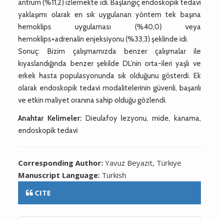
antrum (%11,2) izlemekte idi. Başlangıç endoskopik tedavi
yaklaşımı olarak en sık uygulanan yöntem tek başına
hemoklips uygulaması (%40,0) veya
hemoklips+adrenalin enjeksiyonu (%33,3) şeklinde idi.
Sonuç: Bizim çalışmamızda benzer çalışmalar ile
kıyaslandığında benzer şekilde DL’nin orta-ileri yaşlı ve
erkek hasta populasyonunda sık olduğunu gösterdi. Ek
olarak endoskopik tedavi modalitelerinin güvenli, başarılı
ve etkin maliyet oranına sahip olduğu gözlendi.
Anahtar Kelimeler:
Dieulafoy lezyonu, mide, kanama,
endoskopik tedavi
Corresponding Author:
Yavuz Beyazit, Türkiye
Manuscript Language:
Turkish
CITE