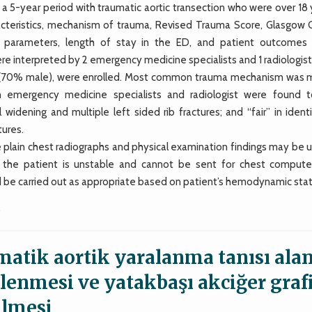
-year period with traumatic aortic transection who were over 18 
acteristics, mechanism of trauma, Revised Trauma Score, Glasgow
tory parameters, length of stay in the ED, and patient outcomes
 interpreted by 2 emergency medicine specialists and 1 radiologist
rs (70% male), were enrolled. Most common trauma mechanism was 
n emergency medicine specialists and radiologist were found 
 widening and multiple left sided rib fractures; and “fair” in ident
tures.
lain chest radiographs and physical examination findings may be u
en the patient is unstable and cannot be sent for chest compute
 be carried out as appropriate based on patient’s hemodynamic stat
.
vmatik aortik yaralanma tanısı ala
lenmesi ve yatakbaşı akciğer graf
ilmesi