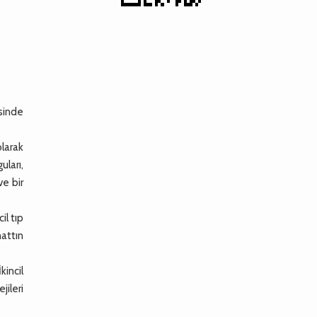
isinde
olarak
uları,
ve bir
il tıp
hattın
kincil
ileri