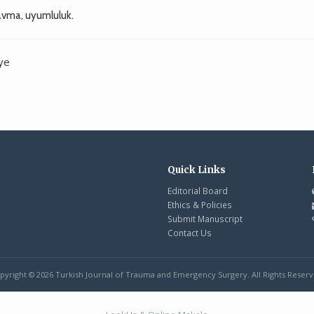
avma, uyumluluk.
ye
Quick Links
Editorial Board
Ethics & Policies
Submit Manuscript
Contact Us
pyright © 2026 Turkish Journal of Trauma and Emergency Surgery. All Rights Reserv