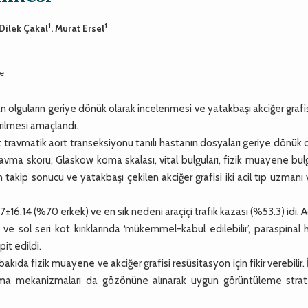
1
1
f Dilek Çakal
, Murat Ersel
ye
n olguların geriye dönük olarak incelenmesi ve yatakbaşı akciğer graf
rilmesi amaçlandı.
ravmatik aort transeksiyonu tanılı hastanın dosyaları geriye dönük 
 travma skoru, Glaskow koma skalası, vital bulguları, fizik muayene bulg
n takip sonucu ve yatakbaşı çekilen akciğer grafisi iki acil tıp uzmanı 
6.14 (%70 erkek) ve en sık nedeni araçiçi trafik kazası (%53.3) idi. Ac
 sol seri kot kırıklarında ‘mükemmel-kabul edilebilir’, paraspinal 
pit edildi.
da fizik muayene ve akciğer grafisi resüsitasyon için fikir verebilir. İ
nma mekanizmaları da gözönüne alınarak uygun görüntüleme stratej