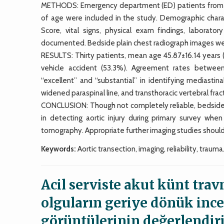
METHODS: Emergency department (ED) patients from a 5
of age were included in the study. Demographic char
Score, vital signs, physical exam findings, labora
documented. Bedside plain chest radiograph images were
RESULTS: Thirty patients, mean age 45.87±16.14 yea
vehicle accident (53.3%). Agreement rates betwee
“excellent” and “substantial” in identifying mediastinal
widened paraspinal line, and transthoracic vertebral frac
CONCLUSION: Though not completely reliable, bedside p
in detecting aortic injury during primary survey wh
tomography. Appropriate further imaging studies should
Keywords:
Aortic transection, imaging, reliability, trauma
Acil serviste akut künt tra
olguların geriye dönük ince
görüntülerinin değerlendir