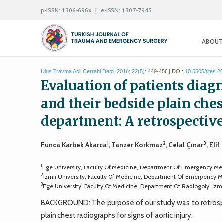
p-ISSN: 1306-696x | e-ISSN: 1307-7945
ABOUT
Ulus Travma Acil Cerrahi Derg. 2016; 22(5):
449-456 | DOI:
10.5505/tjtes.
Evaluation of patients diagn
and their bedside plain ch
department: A retrospectiv
1
2
3
Funda Karbek Akarca
, Tanzer Korkmaz
, Celal Çınar
, Eli
1
Ege University, Faculty Of Medicine, Department Of Emergency Med
2
Izmir University, Faculty Of Medicine, Department Of Emergency M
3
Ege University, Faculty Of Medicine, Department Of Radiogoly, İzm
BACKGROUND: The purpose of our study was to retrospec
plain chest radiographs for signs of aortic injury.