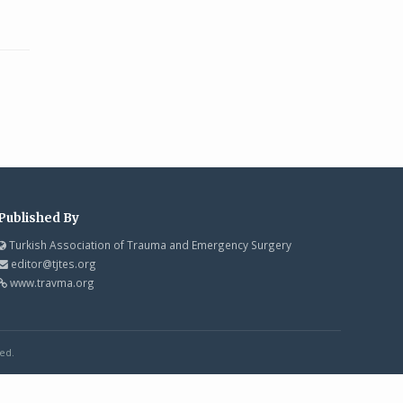
Published By
Turkish Association of Trauma and Emergency Surgery
editor@tjtes.org
www.travma.org
ed.