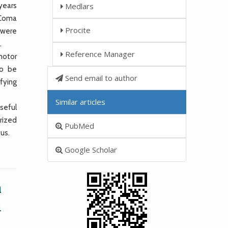
years
Medlars
 Coma
Procite
 were
.
Reference Manager
motor
to be
Send email to author
ifying
Similar articles
seful
rized
PubMed
us.
Google Scholar
n
i