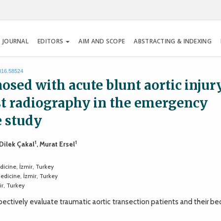
 JOURNAL
EDITORS
AIM AND SCOPE
ABSTRACTING & INDEXING
2016.58524
osed with acute blunt aortic injur
est radiography in the emergency
e study
1
1
f Dilek Çakal
, Murat Ersel
icine, İzmir, Turkey
edicine, İzmir, Turkey
ir, Turkey
tively evaluate traumatic aortic transection patients and their be