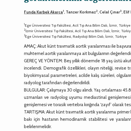
1
2
3
Funda Karbek Akarca
, Tanzer Korkmaz
, Celal Çınar
, Eli
1
Ege Üniversitesi Tıp Fakültesi, Acil Tıp Ana Bilim Dalı, İzmir, Türkiye
2
İzmir Üniversitesi Tıp Fakültesi, Acil Tıp Ana Bilim Dalı, İzmir, Türki
3
Ege Üniversitesi Tıp Fakültesi, Radyoloji Bilim Dalı, İzmir, Türkiye
AMAÇ: Akut künt travmatik aortik yaralanması ile başvura
muhtemel aortik yaralanmaya ait bulgularının değerlendi
GEREÇ VE YÖNTEM: Beş yıllık dönemde 18 yaş üstü akut t
incelendi. Demografik özellikleri, olayın niteliği, revise
biyokimyasal parametreleri, acilde kalış süreleri, olguları
radyolog tarafından değerlendirildi.
BULGULAR: Çalışmaya 30 olgu alındı. Yaş ortalaması 45.87±1
uzmanları ve radyolog uyumu mediastinal genişlemesi ve
genişlemesi ve torasik vertebra kırığında ‘zayıf’ olarak tes
TARTIŞMA: Akut künt travmatik aortik yaralanma primer bakı
bakı için hastanın hemodinamik stabilitesi ve yarala
belirlenmelidir.