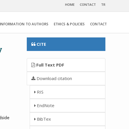
HOME
CONTACT
TR
INFORMATION TO AUTHORS
ETHICS & POLICIES
CONTACT
CITE
y
Full Text PDF
Download citation
RIS
EndNote
dside
BibTex