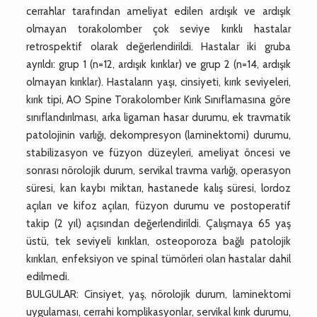
cerrahlar tarafından ameliyat edilen ardışık ve ardışık
olmayan torakolomber çok seviye kırıklı hastalar
retrospektif olarak değerlendirildi. Hastalar iki gruba
ayrıldı: grup 1 (n=12, ardışık kırıklar) ve grup 2 (n=14, ardışık
olmayan kırıklar). Hastaların yaşı, cinsiyeti, kırık seviyeleri,
kırık tipi, AO Spine Torakolomber Kırık Sınıflamasına göre
sınıflandırılması, arka ligaman hasar durumu, ek travmatik
patolojinin varlığı, dekompresyon (laminektomi) durumu,
stabilizasyon ve füzyon düzeyleri, ameliyat öncesi ve
sonrası nörolojik durum, servikal travma varlığı, operasyon
süresi, kan kaybı miktarı, hastanede kalış süresi, lordoz
açıları ve kifoz açıları, füzyon durumu ve postoperatif
takip (2 yıl) açısından değerlendirildi. Çalışmaya 65 yaş
üstü, tek seviyeli kırıkları, osteoporoza bağlı patolojik
kırıkları, enfeksiyon ve spinal tümörleri olan hastalar dahil
edilmedi.
BULGULAR: Cinsiyet, yaş, nörolojik durum, laminektomi
uygulaması, cerrahi komplikasyonlar, servikal kırık durumu,