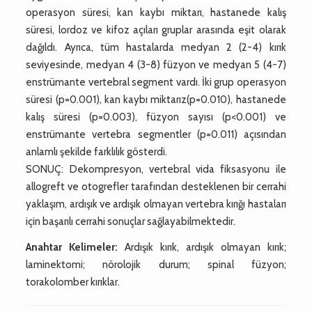
operasyon süresi, kan kaybı miktarı, hastanede kalış
süresi, lordoz ve kifoz açıları gruplar arasında eşit olarak
dağıldı. Ayrıca, tüm hastalarda medyan 2 (2-4) kırık
seviyesinde, medyan 4 (3-8) füzyon ve medyan 5 (4-7)
enstrümante vertebral segment vardı. İki grup operasyon
süresi (p=0.001), kan kaybı miktarız(p=0.010), hastanede
kalış süresi (p=0.003), füzyon sayısı (p<0.001) ve
enstrümante vertebra segmentler (p=0.011) açısından
anlamlı şekilde farklılık gösterdi.
SONUÇ: Dekompresyon, vertebral vida fiksasyonu ile
allogreft ve otogrefler tarafından desteklenen bir cerrahi
yaklaşım, ardışık ve ardışık olmayan vertebra kırığı hastaları
için başarılı cerrahi sonuçlar sağlayabilmektedir.
Anahtar Kelimeler:
Ardışık kırık, ardışık olmayan kırık;
laminektomi; nörolojik durum; spinal füzyon;
torakolomber kırıklar.