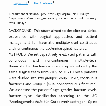
1
2
Çağlar Türk
,
Nail Ozdemir
1
Department of Neurosurgery, Izmir City Hospital, Izmir-Türkiye
2
Department of Neurosurgery, Faculty of Medicine, 9 Eylul University,
Izmir-Türkiye
BACKGROUND: This study aimed to describe our clinical
experience with surgical approaches and patient
management for traumatic multiple-level continuous
and noncontinuous thoracolumbar spinal fractures.
METHODS: We retrospectively evaluated patients with
continuous and noncontinuous multiple-level
thoracolumbar fractures who were operated on by the
same surgical team from 2019 to 2021. These patients
were divided into two groups: Group 1 (n=12, continuous
fractures) and Group 2 (n=14, noncontinuous fractures).
We assessed the patients’ age, gender, fracture levels,
fracture type, classification according to the AO
(Arbeitsgemeinschaft für Osteosynthesefragen) Spine