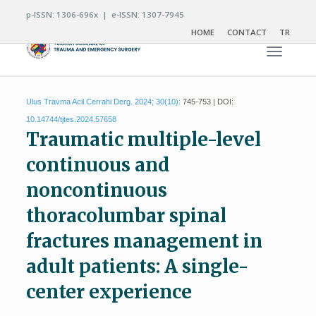
p-ISSN: 1306-696x | e-ISSN: 1307-7945
HOME
CONTACT
TR
Toggle n
Ulus Travma Acil Cerrahi Derg. 2024; 30(10):
745-753 | DOI:
10.14744/tjtes.2024.57658
Traumatic multiple-level
continuous and
noncontinuous
thoracolumbar spinal
fractures management in
adult patients: A single-
center experience