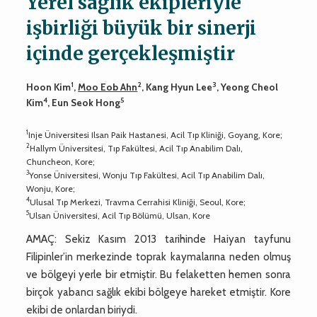
Yerel sağlık ekipleriyle
işbirliği büyük bir sinerji
içinde gerçekleşmiştir
1
2
3
Hoon Kim
,
Moo Eob Ahn
, Kang Hyun Lee
, Yeong Cheol
4
5
Kim
, Eun Seok Hong
1
Inje Üniversitesi Ilsan Paik Hastanesi, Acil Tıp Kliniği, Goyang, Kore;
2
Hallym Üniversitesi, Tıp Fakültesi, Acil Tıp Anabilim Dalı,
Chuncheon, Kore;
3
Yonse Üniversitesi, Wonju Tıp Fakültesi, Acil Tıp Anabilim Dalı,
Wonju, Kore;
4
Ulusal Tıp Merkezi, Travma Cerrahisi Kliniği, Seoul, Kore;
5
Ulsan Üniversitesi, Acil Tıp Bölümü, Ulsan, Kore
AMAÇ: Sekiz Kasım 2013 tarihinde Haiyan tayfunu
Filipinler’in merkezinde toprak kaymalarına neden olmuş
ve bölgeyi yerle bir etmiştir. Bu felaketten hemen sonra
birçok yabancı sağlık ekibi bölgeye hareket etmiştir. Kore
ekibi de onlardan biriydi.