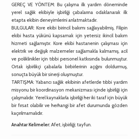
GEREÇ VE YÖNTEM: Bu çalışma ilk yardım döneminde
yerel sağlık ekibiyle işbirliği çabalarına odaklanarak ilk
etapta ekibin deneyimlerini anlatmaktadır.
BULGULAR: Kore ekibi birincil bakımı sağlayabilmiş, Filipin
ekibi hasta yükünü kapsamak için yetersiz ikincil bakım
hizmeti sağlamıştır. Kore ekibi hastanenin çalışması için
elektrik ve değişik malzemeler sağlamakla kalmamış, acil
ve poliklinikler için tıbbi personel katkısında bulunmuştur.
Ortak işbirlikçi çabalarla birbirlerinin açığını doldurmuş,
sonuçta büyük bir sinerji oluşmuştur.
TARTIŞMA: Yabancı sağlık ekibinin afetlerde tıbbi yardım
misyonu bir koordinasyon mekanizması içinde işbirliği için
çalışmalıdır. Yerel kaynaklarla işbirliği her iki taraf için büyük
bir fırsat olabilir ve herhangi bir afet durumunda gözden
kaçırılmamalıdır.
Anahtar Kelimeler:
Afet, işbirliği; tayfun.