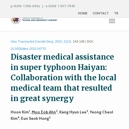
p-ISSN: 1306-696x | e-ISSN: 1307-7945
HOME
CONTACT
TR
Toggle n
Ulus Travma Acil Cerrahi Derg. 2015; 21(2):
143-148 | DOI:
10.5505/tjtes.2015.54770
Disaster medical assistance
in super typhoon Haiyan:
Collaboration with the local
medical team that resulted
in great synergy
1
2
3
Hoon Kim
,
Moo Eob Ahn
, Kang Hyun Lee
, Yeong Cheol
4
5
Kim
, Eun Seok Hong