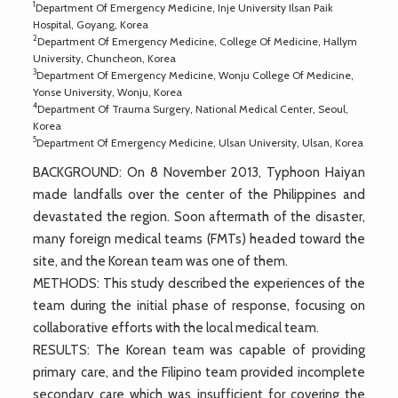
1
Department Of Emergency Medicine, Inje University Ilsan Paik
Hospital, Goyang, Korea
2
Department Of Emergency Medicine, College Of Medicine, Hallym
University, Chuncheon, Korea
3
Department Of Emergency Medicine, Wonju College Of Medicine,
Yonse University, Wonju, Korea
4
Department Of Trauma Surgery, National Medical Center, Seoul,
Korea
5
Department Of Emergency Medicine, Ulsan University, Ulsan, Korea
BACKGROUND: On 8 November 2013, Typhoon Haiyan
made landfalls over the center of the Philippines and
devastated the region. Soon aftermath of the disaster,
many foreign medical teams (FMTs) headed toward the
site, and the Korean team was one of them.
METHODS: This study described the experiences of the
team during the initial phase of response, focusing on
collaborative efforts with the local medical team.
RESULTS: The Korean team was capable of providing
primary care, and the Filipino team provided incomplete
secondary care which was insufficient for covering the