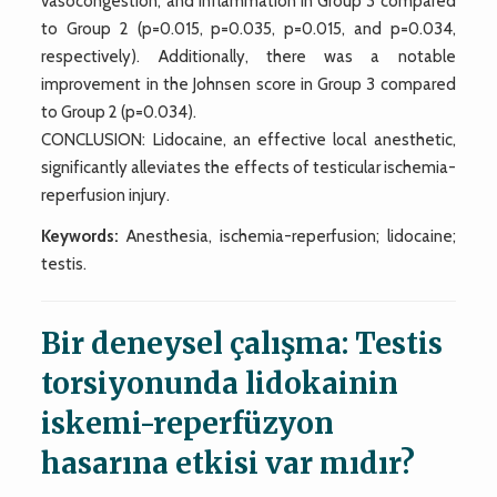
vasocongestion, and inflammation in Group 3 compared
to Group 2 (p=0.015, p=0.035, p=0.015, and p=0.034,
respectively). Additionally, there was a notable
improvement in the Johnsen score in Group 3 compared
to Group 2 (p=0.034).
CONCLUSION: Lidocaine, an effective local anesthetic,
significantly alleviates the effects of testicular ischemia-
reperfusion injury.
Keywords:
Anesthesia, ischemia-reperfusion; lidocaine;
testis.
Bir deneysel çalışma: Testis
torsiyonunda lidokainin
iskemi-reperfüzyon
hasarına etkisi var mıdır?