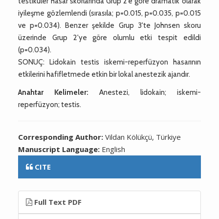
testiküler hasar skorlarında Grup 2’e göre dramatik olarak
iyileşme gözlemlendi (sırasıla; p=0.015, p=0.035, p=0.015
ve p=0.034). Benzer şekilde Grup 3'te Johnsen skoru
üzerinde Grup 2'ye göre olumlu etki tespit edildi
(p=0.034).
SONUÇ: Lidokain testis iskemi-reperfüzyon hasarının
etkilerini hafifletmede etkin bir lokal anestezik ajandır.
Anahtar Kelimeler:
Anestezi, lidokain; iskemi-
reperfüzyon; testis.
Corresponding Author:
Vildan Kölükçü, Türkiye
Manuscript Language:
English
CITE
Full Text PDF