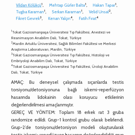
1
1
1
Vildan Kölükçü
,
Mehtap Gürler Balta
,
Hakan Tapar
,
1
1
2
Tugba Karaman
,
Serkan Karaman
,
Velid Unsal
,
3
4
4
Fikret Gevrek
,
Kenan Yalçın
,
Fatih Fırat
1
Tokat Gaziosmanpaşa Üniversitesi Tıp Fakültesi, Anestezi ve
Reanimasyon Anabilim Dalı, Tokat, Türkiye
2
Mardin Artuklu Üniversitesi, Sağlık Bilimleri Fakültesi ve Merkezi
Araştırma Laboratuvarı, Mardin, Türkiye
3
Tokat Gaziosmanpaşa Üniversitesi Tıp Fakültesi, Histoloji ve
Embriyoloji Anabilim Dalı, Tokat, Türkiye
4
Tokat Gaziosmanpaşa Üniversitesi Tıp Fakültesi, Üroloji Anabilim
Dalı, Tokat, Türkiye
AMAÇ: Bu deneysel çalışmada sıçanlarda testis
torsiyonu/detorsiyonuna bağlı iskemi-reperfüzyon
hasarında lidokainin olası koruyucu etkilerinin
değerlendirilmesi amaçlanmıştır.
GEREÇ VE YÖNTEM: Toplam 18 erkek rat 3 gruba
randomize edildi. Grup-1 kontrol grubu olarak belirlendi.
Grup-2’de torsiyonu/detorsiyon modeli oluşturularak
testis iskemi- reperfüzyon hasarının değerlendirildiği grup