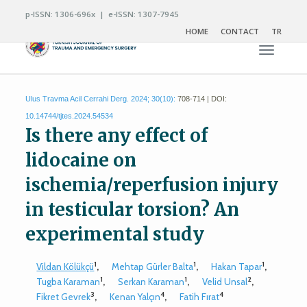
p-ISSN: 1306-696x | e-ISSN: 1307-7945
HOME
CONTACT
TR
Toggle n
Ulus Travma Acil Cerrahi Derg. 2024; 30(10):
708-714 | DOI:
10.14744/tjtes.2024.54534
Is there any effect of
lidocaine on
ischemia/reperfusion injury
in testicular torsion? An
experimental study
1
1
1
Vildan Kölükçü
,
Mehtap Gürler Balta
,
Hakan Tapar
,
1
1
2
Tugba Karaman
,
Serkan Karaman
,
Velid Unsal
,
3
4
4
Fikret Gevrek
,
Kenan Yalçın
,
Fatih Fırat