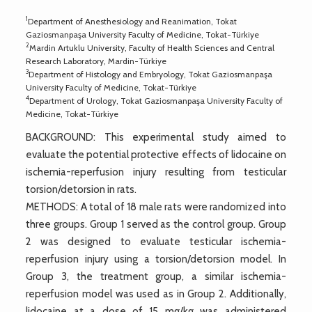
1
Department of Anesthesiology and Reanimation, Tokat
Gaziosmanpaşa University Faculty of Medicine, Tokat-Türkiye
2
Mardin Artuklu University, Faculty of Health Sciences and Central
Research Laboratory, Mardin-Türkiye
3
Department of Histology and Embryology, Tokat Gaziosmanpaşa
University Faculty of Medicine, Tokat-Türkiye
4
Department of Urology, Tokat Gaziosmanpaşa University Faculty of
Medicine, Tokat-Türkiye
BACKGROUND: This experimental study aimed to
evaluate the potential protective effects of lidocaine on
ischemia-reperfusion injury resulting from testicular
torsion/detorsion in rats.
METHODS: A total of 18 male rats were randomized into
three groups. Group 1 served as the control group. Group
2 was designed to evaluate testicular ischemia-
reperfusion injury using a torsion/detorsion model. In
Group 3, the treatment group, a similar ischemia-
reperfusion model was used as in Group 2. Additionally,
lidocaine at a dose of 15 mg/kg was administered