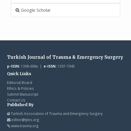
Google Scholar
Turkish Journal of Trauma & Emergency Surgery
p-ISSN:
1306-696x |
e-ISSN:
1307-7945
Quick Links
Editorial Board
Ethics & Policies
Submit Manuscript
Contact Us
Published By
Turkish Association of Trauma and Emergency Surgery
editor@tjtes.org
www.travma.org