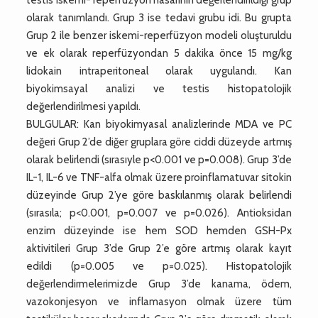
olarak tanımlandı. Grup 3 ise tedavi grubu idi. Bu grupta
Grup 2 ile benzer iskemi-reperfüzyon modeli oluşturuldu
ve ek olarak reperfüzyondan 5 dakika önce 15 mg/kg
lidokain intraperitoneal olarak uygulandı. Kan
biyokimsayal analizi ve testis histopatolojik
değerlendirilmesi yapıldı.
BULGULAR: Kan biyokimyasal analizlerinde MDA ve PC
değeri Grup 2’de diğer gruplara göre ciddi düzeyde artmış
olarak belirlendi (sırasıyle p<0.001 ve p=0.008). Grup 3’de
IL-1, IL-6 ve TNF-alfa olmak üzere proinflamatuvar sitokin
düzeyinde Grup 2’ye göre baskılanmış olarak belirlendi
(sırasıla; p<0.001, p=0.007 ve p=0.026). Antioksidan
enzim düzeyinde ise hem SOD hemden GSH-Px
aktivitileri Grup 3’de Grup 2’e göre artmış olarak kayıt
edildi (p=0.005 ve p=0.025). Histopatolojik
değerlendirmelerimizde Grup 3’de kanama, ödem,
vazokonjesyon ve inflamasyon olmak üzere tüm