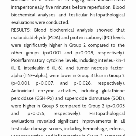
intraperitoneally five minutes before reperfusion. Blood
biochemical analyses and testicular histopathological
evaluations were conducted.
RESULTS: Blood biochemical analysis showed that
malondialdehyde (MDA) and protein carbonyl (PC) levels
were significantly higher in Group 2 compared to the
other groups (p<0.001 and p=0.008, respectively).
Proinflammatory cytokine levels, including interleu-kin-1
(IL-1), interleukin-6 (IL-6), and tumor necrosis factor-
alpha (TNF-alpha), were lower in Group 3 than in Group 2
(p<0.001, p=0.007, and p=0.026, respectively).
Antioxidant enzyme activities, including glutathione
peroxidase (GSH-Px) and superoxide dismutase (SOD),
were higher in Group 3 compared to Group 2 (p=0.005
and p=0.025, respectively). Histopathological
evaluations revealed significant improvements in all
testicular damage scores, including hemorrhage, edema,