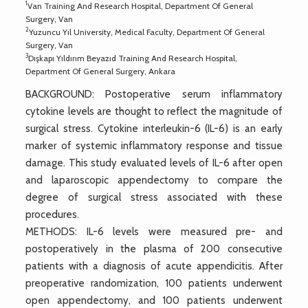
1
Van Training And Research Hospital, Department Of General
Surgery, Van
2
Yuzuncu Yıl University, Medical Faculty, Department Of General
Surgery, Van
3
Dışkapı Yıldırım Beyazıd Training And Research Hospital,
Department Of General Surgery, Ankara
BACKGROUND: Postoperative serum inflammatory
cytokine levels are thought to reflect the magnitude of
surgical stress. Cytokine interleukin-6 (IL-6) is an early
marker of systemic inflammatory response and tissue
damage. This study evaluated levels of IL-6 after open
and laparoscopic appendectomy to compare the
degree of surgical stress associated with these
procedures.
METHODS: IL-6 levels were measured pre- and
postoperatively in the plasma of 200 consecutive
patients with a diagnosis of acute appendicitis. After
preoperative randomization, 100 patients underwent
open appendectomy, and 100 patients underwent