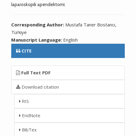
laparoskopik apendektomi.
Corresponding Author:
Mustafa Taner Bostancı,
Türkiye
Manuscript Language:
English
CITE
Full Text PDF
Download citation
RIS
EndNote
BibTex