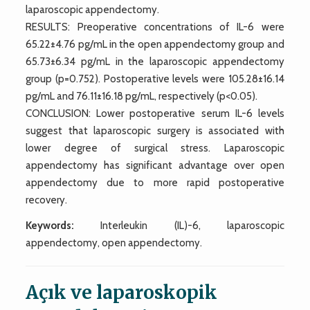
laparoscopic appendectomy.
RESULTS: Preoperative concentrations of IL-6 were
65.22±4.76 pg/mL in the open appendectomy group and
65.73±6.34 pg/mL in the laparoscopic appendectomy
group (p=0.752). Postoperative levels were 105.28±16.14
pg/mL and 76.11±16.18 pg/mL, respectively (p<0.05).
CONCLUSION: Lower postoperative serum IL-6 levels
suggest that laparoscopic surgery is associated with
lower degree of surgical stress. Laparoscopic
appendectomy has significant advantage over open
appendectomy due to more rapid postoperative
recovery.
Keywords:
Interleukin (IL)-6, laparoscopic
appendectomy, open appendectomy.
Açık ve laparoskopik