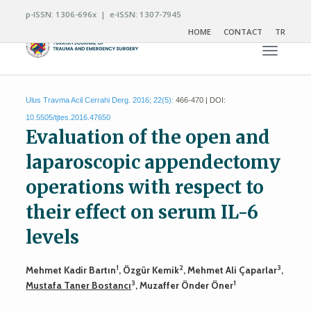
p-ISSN: 1306-696x | e-ISSN: 1307-7945
HOME
CONTACT
TR
Toggle n
Ulus Travma Acil Cerrahi Derg. 2016; 22(5):
466-470 | DOI:
10.5505/tjtes.2016.47650
Evaluation of the open and
laparoscopic appendectomy
operations with respect to
their effect on serum IL-6
levels
1
2
3
Mehmet Kadir Bartın
, Özgür Kemik
, Mehmet Ali Çaparlar
,
3
1
Mustafa Taner Bostancı
, Muzaffer Önder Öner