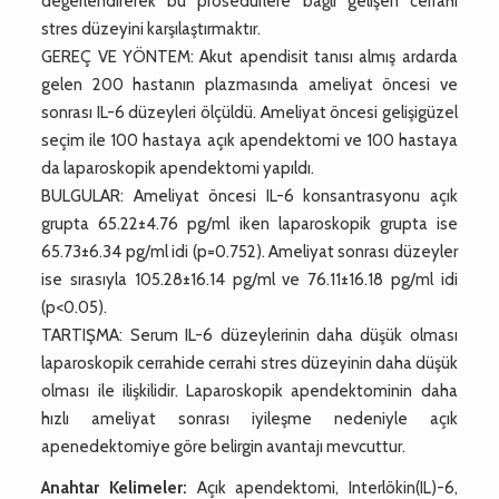
değerlendirerek bu prosedürlere bağlı gelişen cerrahi
stres düzeyini karşılaştırmaktır.
GEREÇ VE YÖNTEM: Akut apendisit tanısı almış ardarda
gelen 200 hastanın plazmasında ameliyat öncesi ve
sonrası IL-6 düzeyleri ölçüldü. Ameliyat öncesi gelişigüzel
seçim ile 100 hastaya açık apendektomi ve 100 hastaya
da laparoskopik apendektomi yapıldı.
BULGULAR: Ameliyat öncesi IL-6 konsantrasyonu açık
grupta 65.22±4.76 pg/ml iken laparoskopik grupta ise
65.73±6.34 pg/ml idi (p=0.752). Ameliyat sonrası düzeyler
ise sırasıyla 105.28±16.14 pg/ml ve 76.11±16.18 pg/ml idi
(p<0.05).
TARTIŞMA: Serum IL-6 düzeylerinin daha düşük olması
laparoskopik cerrahide cerrahi stres düzeyinin daha düşük
olması ile ilişkilidir. Laparoskopik apendektominin daha
hızlı ameliyat sonrası iyileşme nedeniyle açık
apenedektomiye göre belirgin avantajı mevcuttur.
Anahtar Kelimeler:
Açık apendektomi, Interlökin(IL)-6,