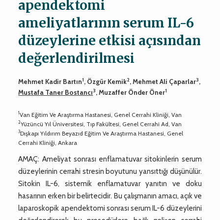
apendektomi
ameliyatlarının serum IL-6
düzeylerine etkisi açısından
değerlendirilmesi
1
2
3
Mehmet Kadir Bartın
, Özgür Kemik
, Mehmet Ali Çaparlar
,
3
1
Mustafa Taner Bostancı
, Muzaffer Önder Öner
1
Van Eğitim Ve Araştırma Hastanesi, Genel Cerrahi Kliniği, Van
2
Yüzüncü Yıl Üniversitesi, Tıp Fakültesi, Genel Cerrahi Ad, Van
3
Dışkapı Yıldırım Beyazıd Eğitim Ve Araştırma Hastanesi, Genel
Cerrahi Kliniği, Ankara
AMAÇ: Ameliyat sonrası enflamatuvar sitokinlerin serum
düzeylerinin cerrahi stresin boyutunu yansıttığı düşünülür.
Sitokin IL-6, sistemik enflamatuvar yanıtın ve doku
hasarının erken bir belirtecidir. Bu çalışmanın amacı, açık ve
laparoskopik apendektomi sonrası serum IL-6 düzeylerini