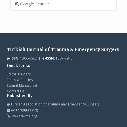
Google Scholar
Turkish Journal of Trauma & Emergency Surgery
p-ISSN:
1306-696x |
e-ISSN:
1307-7945
Quick Links
Editorial Board
Ethics & Policies
Submit Manuscript
Contact Us
Published By
Turkish Association of Trauma and Emergency Surgery
editor@tjtes.org
www.travma.org