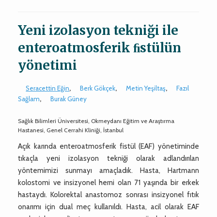
Yeni izolasyon tekniği ile
enteroatmosferik ﬁstülün
yönetimi
Seracettin Eğin
,
Berk Gökçek
,
Metin Yeşiltaş
,
Fazıl
Sağlam
,
Burak Güney
Sağlık Bilimleri Üniversitesi, Okmeydanı Eğitim ve Araştırma
Hastanesi, Genel Cerrahi Kliniği, İstanbul
Açık karında enteroatmosferik fistül (EAF) yönetiminde
tıkaçla yeni izolasyon tekniği olarak adlandırılan
yöntemimizi sunmayı amaçladık. Hasta, Hartmann
kolostomi ve insizyonel herni olan 71 yaşında bir erkek
hastaydı. Kolorektal anastomoz sonrası insizyonel fıtık
onarımı için dual meç kullanıldı. Hasta, acil olarak EAF