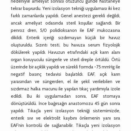
nedeniyle ameliyat sonrası otuzuncu günde hastaneye
tekrar başvurdu. Yeni izolasyon tekniği uygulaması iki kez
farklı zamanlarda yapıldı. Genel anestezi gerekli değildi,
ancak ameliyat odasında steril koşullar sağlandı. Bir
penroz dren, 5/0 polidioksanon ile EAF mukozasına
dikildi. Enterik içeriği sızdırmayan küçük bir havuz
oluşturuldu. Sızıntı testi, bu havuza serum fizyolojik
dökülerek yapıldı. Havuzun etrafındaki açık karın alanı
organ koruyuculu süngerle ve steril dreple örtüldü. Örtü
üzerinde bir açıklık yapıldı ve sürekli formda -75 mmHg ile
negatif basınç tedavisi başlatıldı. EAF, açık karın
yarasından ve süngerden, el ile şekil verilebilen ve
sızdırmaz halka macunu ile yapılan tıkaç yardımıyla izole
edildi. Bu iki uygulamadan sonra, EAF stomaya
dönüştürüldü. İnce bağırsağın anastomozu 45 gün sonra
yapıldı. Tıkaçla yeni izolasyon tekniği sistemimizde,
enterik sıvı ve elektrolit kaybını önlemenin yanı sıra
EAF’nin kontrolü de sağlanabilir. Tıkaçla yeni izolasyon