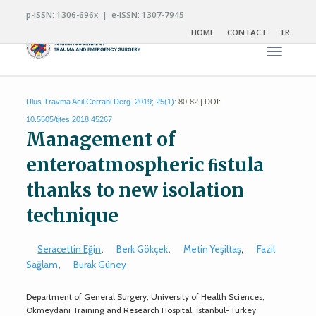
p-ISSN: 1306-696x | e-ISSN: 1307-7945
HOME
CONTACT
TR
Toggle n
Ulus Travma Acil Cerrahi Derg. 2019; 25(1):
80-82 | DOI:
10.5505/tjtes.2018.45267
Management of
enteroatmospheric ﬁstula
thanks to new isolation
technique
Seracettin Eğin
,
Berk Gökçek
,
Metin Yeşiltaş
,
Fazıl
Sağlam
,
Burak Güney
Department of General Surgery, University of Health Sciences,
Okmeydanı Training and Research Hospital, İstanbul-Turkey