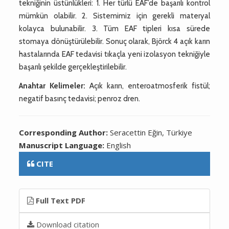
tekniğinin üstünlükleri: 1. Her türlü EAF’de başarılı kontrol
mümkün olabilir. 2. Sistemimiz için gerekli materyal
kolayca bulunabilir. 3. Tüm EAF tipleri kısa sürede
stomaya dönüştürülebilir. Sonuç olarak, Björck 4 açık karın
hastalarında EAF tedavisi tıkaçla yeni izolasyon tekniğiyle
başarılı şekilde gerçekleştirilebilir.
Anahtar Kelimeler:
Açık karın, enteroatmosferik fistül;
negatif basınç tedavisi; penroz dren.
Corresponding Author:
Seracettin Eğin, Türkiye
Manuscript Language:
English
CITE
Full Text PDF
Download citation