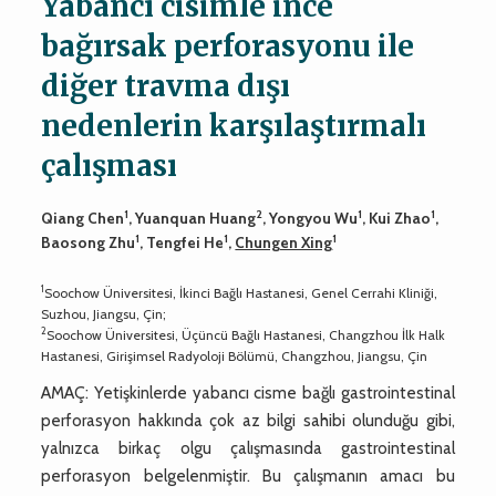
Yabancı cisimle ince
bağırsak perforasyonu ile
diğer travma dışı
nedenlerin karşılaştırmalı
çalışması
1
2
1
1
Qiang Chen
, Yuanquan Huang
, Yongyou Wu
, Kui Zhao
,
1
1
1
Baosong Zhu
, Tengfei He
,
Chungen Xing
1
Soochow Üniversitesi, İkinci Bağlı Hastanesi, Genel Cerrahi Kliniği,
Suzhou, Jiangsu, Çin;
2
Soochow Üniversitesi, Üçüncü Bağlı Hastanesi, Changzhou İlk Halk
Hastanesi, Girişimsel Radyoloji Bölümü, Changzhou, Jiangsu, Çin
AMAÇ: Yetişkinlerde yabancı cisme bağlı gastrointestinal
perforasyon hakkında çok az bilgi sahibi olunduğu gibi,
yalnızca birkaç olgu çalışmasında gastrointestinal
perforasyon belgelenmiştir. Bu çalışmanın amacı bu