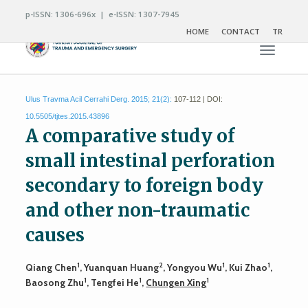
p-ISSN: 1306-696x | e-ISSN: 1307-7945
HOME
CONTACT
TR
Toggle n
Ulus Travma Acil Cerrahi Derg. 2015; 21(2):
107-112 | DOI:
10.5505/tjtes.2015.43896
A comparative study of
small intestinal perforation
secondary to foreign body
and other non-traumatic
causes
1
2
1
1
Qiang Chen
, Yuanquan Huang
, Yongyou Wu
, Kui Zhao
,
1
1
1
Baosong Zhu
, Tengfei He
,
Chungen Xing