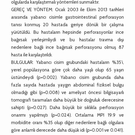
olgularda karşılaştırmalı yöntemleri sunmaktır.
GEREÇ VE YÖNTEM: Ocak 2003 ile Ekim 2013 tarihleri
arasında yabancı cisimle gastrointestinal perforasyon
tanısı konmuş 20 hastada geriye dönük bir çalışma
yürütüldü. Bu hastaların hepsinde perforasyonlar ince
bağırsak yerleşimliydi ve bu hastalar travma dışı
nedenlere bağlı ince bağırsak perforasyonu olmuş 87
hasta ile karşılaştırıldı.
BULGULAR: Yabancı cisim grubundaki hastaların %35’i,
yerel popülasyona göre çok daha yaşlı olup 65 yaşın
üstündeydi (p=0.002). Yabancı cisim grubunda daha
fazla sayıda hastada yaygın abdominal fiziksel bulgu
olmadığı gibi (p=0.008) ve ameliyat öncesi bilgisayarlı
tomografi taramaları daha büyük bir doğruluk derecesine
sahipti (p=0.027). Daha büyük bir sıklıkla perforasyon
onarımı yapılmıştı (p=0.024). Ortalama MPI 19.9 ve
morbidite oranı %35 olup diğer nedenlere bağlı olgulara
göre anlamlı derecede daha düşük idi (p=0.001 ve 0.041).