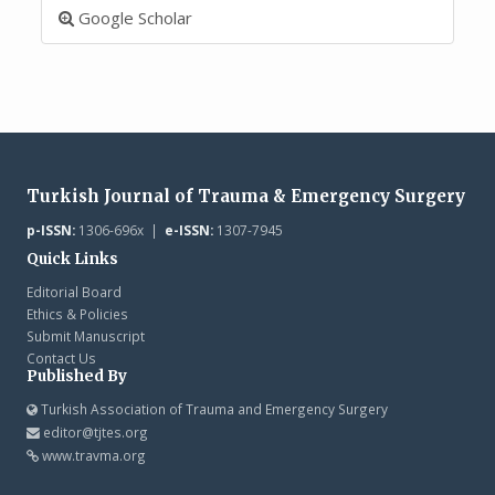
Google Scholar
Turkish Journal of Trauma & Emergency Surgery
p-ISSN:
1306-696x |
e-ISSN:
1307-7945
Quick Links
Editorial Board
Ethics & Policies
Submit Manuscript
Contact Us
Published By
Turkish Association of Trauma and Emergency Surgery
editor@tjtes.org
www.travma.org