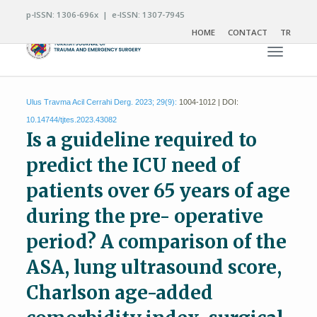
p-ISSN: 1306-696x | e-ISSN: 1307-7945
HOME
CONTACT
TR
Toggle n
Ulus Travma Acil Cerrahi Derg. 2023; 29(9):
1004-1012 | DOI:
10.14744/tjtes.2023.43082
Is a guideline required to
predict the ICU need of
patients over 65 years of age
during the pre- operative
period? A comparison of the
ASA, lung ultrasound score,
Charlson age-added