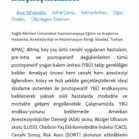
Ayşe Vahapoğlu
,
Zuhal Çavuş
,
Fatma Korkan
,
Oğuz
Özakin
,
Ülkü Aygen Türkmen
Sağlık Bilimleri Üniversitesi Gaziosmanpaşa Eğitim ve Araştırma
Hastanesi, Anesteziyoloji ve Reanimasyon Kliniği, İstanbul, Türkiye
AMAÇ: Altmış beş yaş üstü cerrahi uygulanan hastaların,
pre-intra ve postoperatif değişkenlerinin tümü
postoperatif yoğun bakım ünitesi (YBÜ) takip gerekliliğini
belirler. Ameliyat öncesi hem cerrahi hem anesteziyi
ilgilendiren, kolay ve hızlı şekilde gerçekleştirilecek ideal
skorlama sistemleri ile postoperatif YBÜ endikasyonu
belirlenerek yüksek riskli hastalarda morbidite ve
mortalite gelişimi engellenebilir. Çalışmamızda, YBÜ
endikas-yonunu belirlemede Amerikan
Anesteziyolojistler Derneği (ASA) skoru, Akciğer Ultrason
skoru (LUSS), Charlson Yaş Ekli Komorbidite İndeksi (CACI),
Cerrahi Sonuç Risk Aracı (SORT) skorunun etkinliklerini