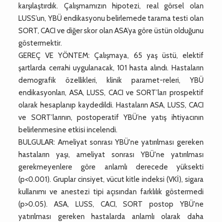
karşılaştırdık. Çalışmamızın hipotezi, real görsel olan
LUSS’un, YBÜ endikasyonu belirlemede tarama testi olan
SORT, CACI ve diğer skor olan ASA’ya göre üstün olduğunu
göstermektir.
GEREÇ VE YÖNTEM: Çalışmaya, 65 yaş üstü, elektif
şartlarda cerrahi uygulanacak, 101 hasta alındı. Hastaların
demografik özellikleri, klinik paramet-releri, YBÜ
endikasyonları, ASA, LUSS, CACI ve SORT’ları prospektif
olarak hesaplanıp kaydedildi. Hastaların ASA, LUSS, CACI
ve SORT’larının, postoperatif YBÜ’ne yatış ihtiyacının
belirlenmesine etkisi incelendi.
BULGULAR: Ameliyat sonrası YBÜ'ne yatırılması gereken
hastaların yaşı, ameliyat sonrası YBÜ'ne yatırılması
gerekmeyenlere göre anlamlı derecede yüksekti
(p<0.001). Gruplar cinsiyet, vücut kitle indeksi (VKİ), sigara
kullanımı ve anestezi tipi açısından farklılık göstermedi
(p>0.05). ASA, LUSS, CACI, SORT postop YBÜ'ne
yatırılması gereken hastalarda anlamlı olarak daha