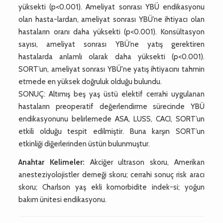
yüksekti (p<0.001). Ameliyat sonrası YBÜ endikasyonu
olan hasta-lardan, ameliyat sonrası YBÜ’ne ihtiyacı olan
hastaların oranı daha yüksekti (p<0.001). Konsültasyon
sayısı, ameliyat sonrası YBÜ’ne yatış gerektiren
hastalarda anlamlı olarak daha yüksekti (p<0.001).
SORT’un, ameliyat sonrası YBÜ'ne yatış ihtiyacını tahmin
etmede en yüksek doğruluk olduğu bulundu.
SONUÇ: Altımış beş yaş üstü elektif cerrahi uygulanan
hastaların preoperatif değerlendirme sürecinde YBÜ
endikasyonunu belirlemede ASA, LUSS, CACI, SORT’un
etkili olduğu tespit edilmiştir. Buna karşın SORT’un
etkinliği diğerlerinden üstün bulunmuştur.
Anahtar Kelimeler:
Akciğer ultrason skoru, Amerikan
anesteziyolojistler derneği skoru; cerrahi sonuç risk aracı
skoru; Charlson yaş ekli komorbidite indek-si; yoğun
bakım ünitesi endikasyonu.