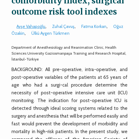
comorbidity index, surgical
outcome risk tool indexes
Ayşe Vahapoğlu
,
Zuhal Çavuş
,
Fatma Korkan
,
Oğuz
Özakin
,
Ülkü Aygen Türkmen
Department of Anesthesiology and Reanimation Clinic, Health
Sciences University Gaziosmanpaşa Training and Research Hospital,
İstanbul-Türkiye
BACKGROUND: All pre-operative, intra-operative, and
post-operative variables of the patients at 65 years of
age who had a surgi-cal procedure determine the
necessity of post-operative intensive care unit (ICU)
monitoring. The indication for post-operative ICU is
detected through ideal scoring systems related to the
surgery and anesthesia that will be performed easily and
fast would prevent the development of morbidity and
mortality in high-risk patients. In the present study, we