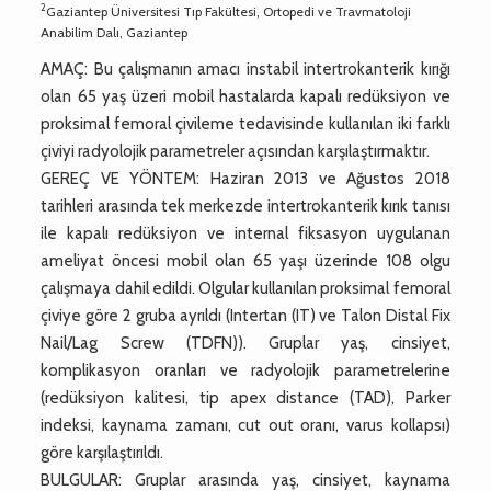
2
Gaziantep Üniversitesi Tıp Fakültesi, Ortopedi ve Travmatoloji
Anabilim Dalı, Gaziantep
AMAÇ: Bu çalışmanın amacı instabil intertrokanterik kırığı
olan 65 yaş üzeri mobil hastalarda kapalı redüksiyon ve
proksimal femoral çivileme tedavisinde kullanılan iki farklı
çiviyi radyolojik parametreler açısından karşılaştırmaktır.
GEREÇ VE YÖNTEM: Haziran 2013 ve Ağustos 2018
tarihleri arasında tek merkezde intertrokanterik kırık tanısı
ile kapalı redüksiyon ve internal fiksasyon uygulanan
ameliyat öncesi mobil olan 65 yaşı üzerinde 108 olgu
çalışmaya dahil edildi. Olgular kullanılan proksimal femoral
çiviye göre 2 gruba ayrıldı (Intertan (IT) ve Talon Distal Fix
Nail/Lag Screw (TDFN)). Gruplar yaş, cinsiyet,
komplikasyon oranları ve radyolojik parametrelerine
(redüksiyon kalitesi, tip apex distance (TAD), Parker
indeksi, kaynama zamanı, cut out oranı, varus kollapsı)
göre karşılaştırıldı.
BULGULAR: Gruplar arasında yaş, cinsiyet, kaynama