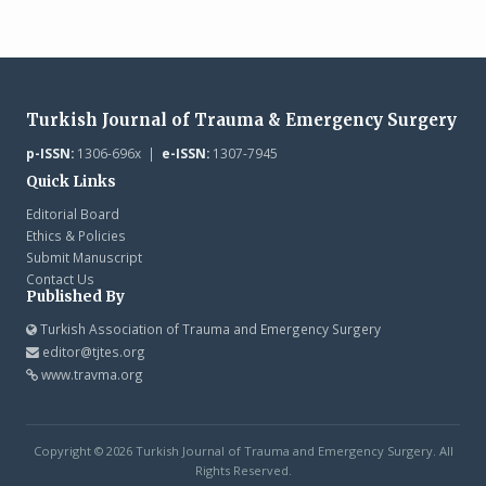
Turkish Journal of Trauma & Emergency Surgery
p-ISSN:
1306-696x |
e-ISSN:
1307-7945
Quick Links
Editorial Board
Ethics & Policies
Submit Manuscript
Contact Us
Published By
Turkish Association of Trauma and Emergency Surgery
editor@tjtes.org
www.travma.org
Copyright © 2026 Turkish Journal of Trauma and Emergency Surgery. All
Rights Reserved.