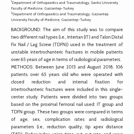
1
Department of Orthopaedics and Traumatology, Sanko University
Faculty of Medicine, Gaziantep-Turkey
2
Department of Orthopaedics and Traumatology, Gaziantep
University Faculty of Medicine, Gaziantep-Turkey
BACKGROUND: The aim of this study was to compare
two different nail types (i.e., Intertan (IT) and Talon Distal
Fix Nail / Lag Screw (TDFN)) used in the treatment of
unstable intertrochanteric fractures in mobile patients
over 65 years of age in terms of radiological parameters.
METHODS: Between June 2013 and August 2018, 106
patients over 65 years old who were operated with
closed reduction and internal fixation for
intertrochanteric fractures were included in this single-
center study. Patients were divided into two groups
based on the proximal femoral nail used: IT group and
TDFN group. These two groups were compared in terms
of age, sex, complication rates and radiological
parameters (i.e., reduction quality, tip apex distance