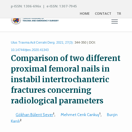
p-ISSN: 1306-696x | e-ISSN: 1307-7945
HOME
CONTACT
TR
Toggle n
Ulus Travma Acil Cerrahi Derg. 2021; 27(3):
344-350 | DOI:
10.14744/tjtes.2020.41343
Comparison of two different
proximal femoral nails in
instabil intertrochanteric
fractures concerning
radiological parameters
1
1
Gökhan Bülent Sever
,
Mehmet Cenk Cankuş
,
Burçin
2
Karslı