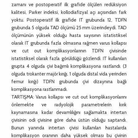
zamanı ve postoperatif ilk grafide ölçülen redüksiyon
kalitesi, Parker indeksi, kollodiafizyal açı açısından fark
yoktu. Postoperatif ilk grafide IT grubunda 12, TDFN
grubunda 5 olguda TAD ölçümü 25 mm üzerindeydi. TAD
ölçümünün yüksek olduğu hasta sayısının istatistiksel
olarak IT grubunda fazla olmasına rağmen varus kollapsı
ve cut out komplikasyonlarının TDFN çivisinde
istatistiksel olarak fazla görüldüğü gözlendi. IT kullanılan
grupta 4 olguda çivi bağımlı komplikasyona rastlandı. (3
olguda trokanter majör kırığı, 1 olguda distal vida yerinden
femur kırığı) TDFN grubunda çivi dizaynına bağlı
komplikasyona rastlanmadı.
TARTIŞMA: Varus kollapsı ve cut out komplikasyonlarını
önlemekte ve radyolojik parametrelerin kırık
kaynamasına kadar devamlılığını sağlamakta intertan
çivisinin odi çivisine göre daha üstün olduğu saptandı.
Bunun yanında intertan çivisi kullanılan hastalarda
komplikasyon oranının daha yüksek olması bu çivinin