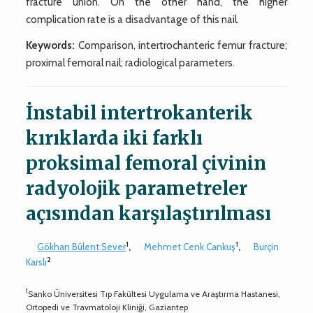
fracture union. On the other hand, the higher
complication rate is a disadvantage of this nail.
Keywords:
Comparison, intertrochanteric femur fracture;
proximal femoral nail; radiological parameters.
İnstabil intertrokanterik
kırıklarda iki farklı
proksimal femoral çivinin
radyolojik parametreler
açısından karşılaştırılması
1
1
Gökhan Bülent Sever
,
Mehmet Cenk Cankuş
,
Burçin
2
Karslı
1
Sanko Üniversitesi Tıp Fakültesi Uygulama ve Araştırma Hastanesi,
Ortopedi ve Travmatoloji Kliniği, Gaziantep