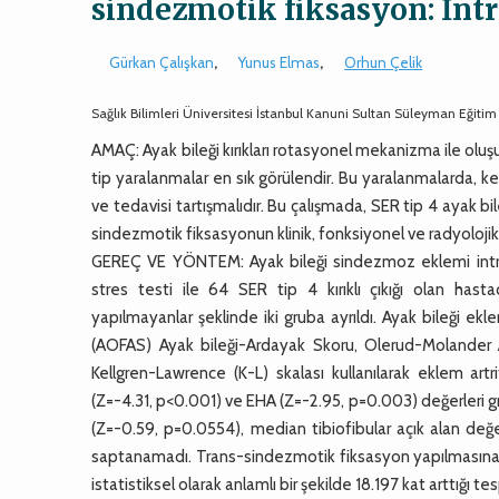
sindezmotik fiksasyon: İntra
Gürkan Çalışkan
,
Yunus Elmas
,
Orhun Çelik
Sağlık Bilimleri Üniversitesi İstanbul Kanuni Sultan Süleyman Eğitim
AMAÇ: Ayak bileği kırıkları rotasyonel mekanizma ile ol
tip yaralanmalar en sık görülendir. Bu yaralanmalarda, 
ve tedavisi tartışmalıdır. Bu çalışmada, SER tip 4 ayak bi
sindezmotik fiksasyonun klinik, fonksiyonel ve radyolojik
GEREÇ VE YÖNTEM: Ayak bileği sindezmoz eklemi intra-
stres testi ile 64 SER tip 4 kırıklı çıkığı olan hast
yapılmayanlar şeklinde iki gruba ayrıldı. Ayak bileği ek
(AOFAS) Ayak bileği-Ardayak Skoru, Olerud-Molander Ay
Kellgren-Lawrence (K-L) skalası kullanılarak eklem ar
(Z=-4.31, p<0.001) ve EHA (Z=-2.95, p=0.003) değerleri g
(Z=-0.59, p=0.0554), median tibiofibular açık alan değer
saptanamadı. Trans-sindezmotik fiksasyon yapılmasına r
istatistiksel olarak anlamlı bir şekilde 18.197 kat arttığı t