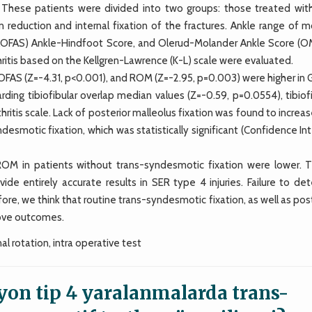
s. These patients were divided into two groups: those treated wit
 reduction and internal fixation of the fractures. Ankle range of m
AOFAS) Ankle-Hindfoot Score, and Olerud-Molander Ankle Score (O
arthritis based on the Kellgren-Lawrence (K-L) scale were evaluated.
FAS (Z=-4.31, p<0.001), and ROM (Z=-2.95, p=0.003) were higher in 
ing tibiofibular overlap median values (Z=-0.59, p=0.0554), tibiofi
hritis scale. Lack of posterior malleolus fixation was found to increa
ndesmotic fixation, which was statistically significant (Confidence Int
 in patients without trans-syndesmotic fixation were lower. 
ide entirely accurate results in SER type 4 injuries. Failure to de
efore, we think that routine trans-syndesmotic fixation, as well as pos
prove outcomes.
l rotation, intra operative test
yon tip 4 yaralanmalarda trans-