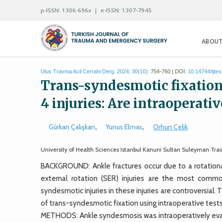
p-ISSN: 1306-696x | e-ISSN: 1307-7945
ABOUT
Ulus Travma Acil Cerrahi Derg. 2024; 30(10):
754-760 | DOI:
10.14744/tjte
Trans-syndesmotic fixation 
4 injuries: Are intraoperativ
Gürkan Çalışkan
,
Yunus Elmas
,
Orhun Çelik
University of Health Sciences Istanbul Kanuni Sultan Suleyman Trai
BACKGROUND: Ankle fractures occur due to a rotationa
external rotation (SER) injuries are the most comm
syndesmotic injuries in these injuries are controversial. T
of trans-syndesmotic fixation using intraoperative tests 
METHODS: Ankle syndesmosis was intraoperatively evalu