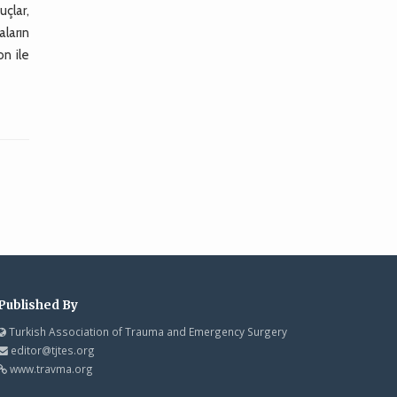
çlar,
aların
on ile
Published By
Turkish Association of Trauma and Emergency Surgery
editor@tjtes.org
www.travma.org