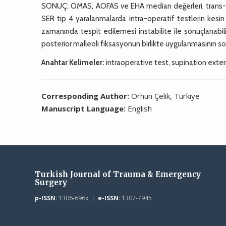
SONUÇ: OMAS, AOFAS ve EHA median değerleri, trans-s
SER tip 4 yaralanmalarda intra-operatif testlerin kesin
zamanında tespit edilemesi instabilite ile sonuçlanabi
posterior malleoli fiksasyonun birlikte uygulanmasının s
Anahtar Kelimeler:
intraoperative test, supination exter
Corresponding Author:
Orhun Çelik, Türkiye
Manuscript Language:
English
Turkish Journal of Trauma & Emergency
Surgery
p-ISSN:
1306-696x |
e-ISSN:
1307-7945