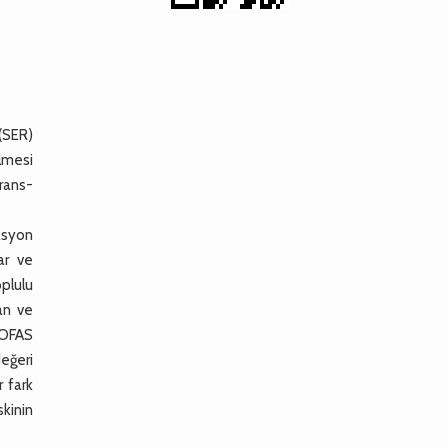
 (SER)
ilmesi
trans-
asyon
ar ve
oplulu
an ve
AOFAS
değeri
r fark
skinin