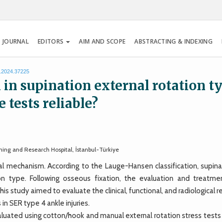
 JOURNAL
EDITORS
AIM AND SCOPE
ABSTRACTING & INDEXING
s.2024.37225
in supination external rotation t
e tests reliable?
ning and Research Hospital, İstanbul-Türkiye
l mechanism. According to the Lauge-Hansen classification, supina
on type. Following osseous fixation, the evaluation and treatme
his study aimed to evaluate the clinical, functional, and radiological r
in SER type 4 ankle injuries.
ated using cotton/hook and manual external rotation stress tests 