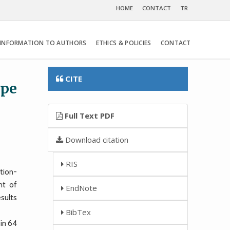
HOME
CONTACT
TR
INFORMATION TO AUTHORS
ETHICS & POLICIES
CONTACT
CITE
ype
Full Text PDF
Download citation
RIS
tion-
nt of
EndNote
esults
BibTex
in 64