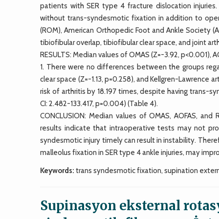
patients with SER type 4 fracture dislocation injurie
without trans-syndesmotic fixation in addition to open
(ROM), American Orthopedic Foot and Ankle Society (
tibiofibular overlap, tibiofibular clear space, and joint 
RESULTS: Median values of OMAS (Z=-3.92, p<0.001), AO
1. There were no differences between the groups regard
clear space (Z=-1.13, p=0.258), and Kellgren-Lawrence art
risk of arthritis by 18.197 times, despite having trans-sy
CI: 2.482-133.417, p=0.004) (Table 4).
CONCLUSION: Median values of OMAS, AOFAS, and ROM
results indicate that intraoperative tests may not prov
syndesmotic injury timely can result in instability. Ther
malleolus fixation in SER type 4 ankle injuries, may im
Keywords:
trans syndesmotic fixation, supination externa
Supinasyon eksternal rotas