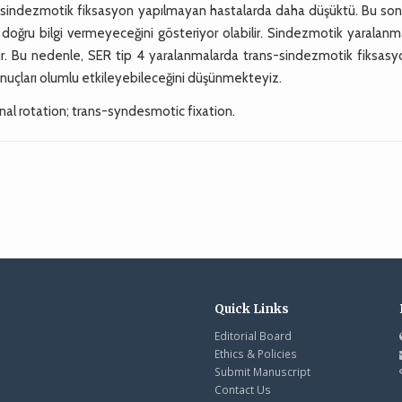
indezmotik fiksasyon yapılmayan hastalarda daha düşüktü. Bu sonu
 doğru bilgi vermeyeceğini gösteriyor olabilir. Sindezmotik yaralanm
lir. Bu nedenle, SER tip 4 yaralanmalarda trans-sindezmotik fiksasy
onuçları olumlu etkileyebileceğini düşünmekteyiz.
nal rotation; trans-syndesmotic fixation.
Quick Links
Editorial Board
Ethics & Policies
Submit Manuscript
Contact Us