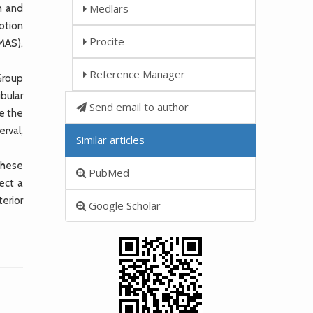
Medlars
h and
otion
Procite
MAS),
Reference Manager
Group
bular
Send email to author
se the
erval,
Similar articles
These
PubMed
tect a
terior
Google Scholar