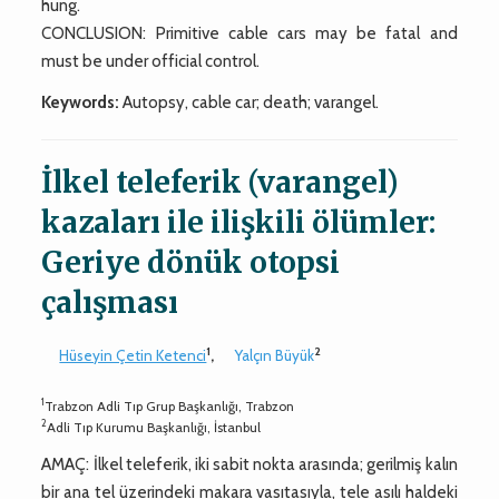
hung.
CONCLUSION: Primitive cable cars may be fatal and
must be under official control.
Keywords:
Autopsy, cable car; death; varangel.
İlkel teleferik (varangel)
kazaları ile ilişkili ölümler:
Geriye dönük otopsi
çalışması
1
2
Hüseyin Çetin Ketenci
,
Yalçın Büyük
1
Trabzon Adli Tıp Grup Başkanlığı, Trabzon
2
Adli Tıp Kurumu Başkanlığı, İstanbul
AMAÇ: İlkel teleferik, iki sabit nokta arasında; gerilmiş kalın
bir ana tel üzerindeki makara vasıtasıyla, tele asılı haldeki