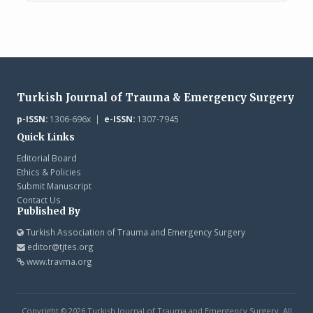
Turkish Journal of Trauma & Emergency Surgery
p-ISSN:
1306-696x |
e-ISSN:
1307-7945
Quick Links
Editorial Board
Ethics & Policies
Submit Manuscript
Contact Us
Published By
Turkish Association of Trauma and Emergency Surgery
editor@tjtes.org
www.travma.org
Copyright © 2026 Turkish Journal of Trauma and Emergency Surgery. All