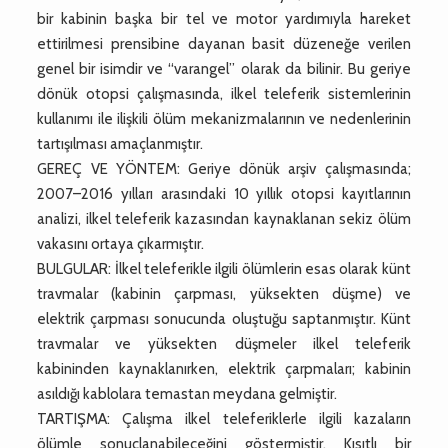
bir kabinin başka bir tel ve motor yardımıyla hareket
ettirilmesi prensibine dayanan basit düzeneğe verilen
genel bir isimdir ve “varangel” olarak da bilinir. Bu geriye
dönük otopsi çalışmasında, ilkel teleferik sistemlerinin
kullanımı ile ilişkili ölüm mekanizmalarının ve nedenlerinin
tartışılması amaçlanmıştır.
GEREÇ VE YÖNTEM: Geriye dönük arşiv çalışmasında;
2007–2016 yılları arasındaki 10 yıllık otopsi kayıtlarının
analizi, ilkel teleferik kazasından kaynaklanan sekiz ölüm
vakasını ortaya çıkarmıştır.
BULGULAR: İlkel teleferikle ilgili ölümlerin esas olarak künt
travmalar (kabinin çarpması, yüksekten düşme) ve
elektrik çarpması sonucunda oluştuğu saptanmıştır. Künt
travmalar ve yüksekten düşmeler ilkel teleferik
kabininden kaynaklanırken, elektrik çarpmaları; kabinin
asıldığı kablolara temastan meydana gelmiştir.
TARTIŞMA: Çalışma ilkel teleferiklerle ilgili kazaların
ölümle sonuçlanabileceğini göstermiştir. Kısıtlı bir