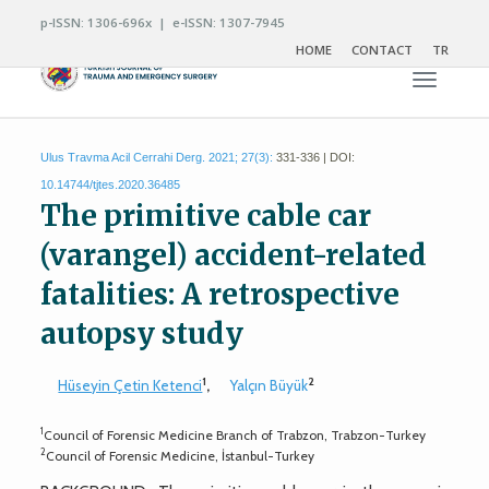
p-ISSN: 1306-696x | e-ISSN: 1307-7945
HOME
CONTACT
TR
Toggle n
Ulus Travma Acil Cerrahi Derg. 2021; 27(3):
331-336 | DOI:
10.14744/tjtes.2020.36485
The primitive cable car
(varangel) accident-related
fatalities: A retrospective
autopsy study
1
2
Hüseyin Çetin Ketenci
,
Yalçın Büyük
1
Council of Forensic Medicine Branch of Trabzon, Trabzon-Turkey
2
Council of Forensic Medicine, İstanbul-Turkey