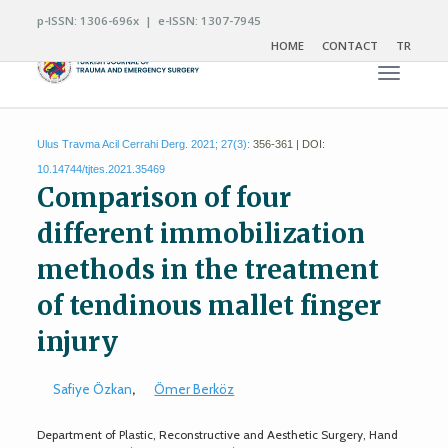
p-ISSN: 1306-696x | e-ISSN: 1307-7945
HOME
CONTACT
TR
Toggle n
Ulus Travma Acil Cerrahi Derg. 2021; 27(3):
356-361 | DOI:
10.14744/tjtes.2021.35469
Comparison of four
different immobilization
methods in the treatment
of tendinous mallet finger
injury
Safiye Özkan
,
Ömer Berköz
Department of Plastic, Reconstructive and Aesthetic Surgery, Hand