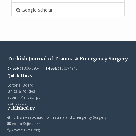
Google Scholar
Turkish Journal of Trauma & Emergency Surgery
p-ISSN:
1306-696x |
e-ISSN:
1307-7945
Quick Links
Editorial Board
Ethics & Policies
Submit Manuscript
Contact Us
Published By
Turkish Association of Trauma and Emergency Surgery
editor@tjtes.org
www.travma.org