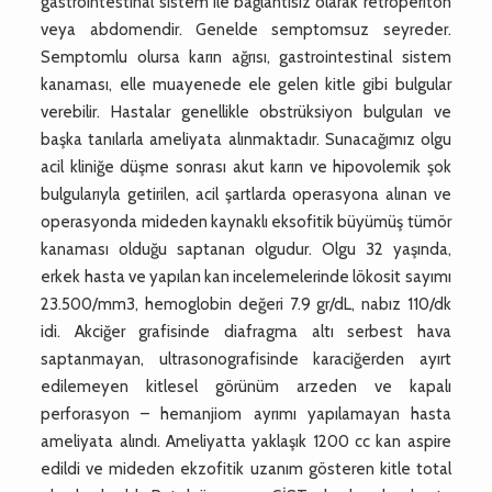
gastrointestinal sistem ile bağlantısız olarak retroperiton
veya abdomendir. Genelde semptomsuz seyreder.
Semptomlu olursa karın ağrısı, gastrointestinal sistem
kanaması, elle muayenede ele gelen kitle gibi bulgular
verebilir. Hastalar genellikle obstrüksiyon bulguları ve
başka tanılarla ameliyata alınmaktadır. Sunacağımız olgu
acil kliniğe düşme sonrası akut karın ve hipovolemik şok
bulgularıyla getirilen, acil şartlarda operasyona alınan ve
operasyonda mideden kaynaklı eksofitik büyümüş tümör
kanaması olduğu saptanan olgudur. Olgu 32 yaşında,
erkek hasta ve yapılan kan incelemelerinde lökosit sayımı
23.500/mm3, hemoglobin değeri 7.9 gr/dL, nabız 110/dk
idi. Akciğer grafisinde diafragma altı serbest hava
saptanmayan, ultrasonografisinde karaciğerden ayırt
edilemeyen kitlesel görünüm arzeden ve kapalı
perforasyon – hemanjiom ayrımı yapılamayan hasta
ameliyata alındı. Ameliyatta yaklaşık 1200 cc kan aspire
edildi ve mideden ekzofitik uzanım gösteren kitle total