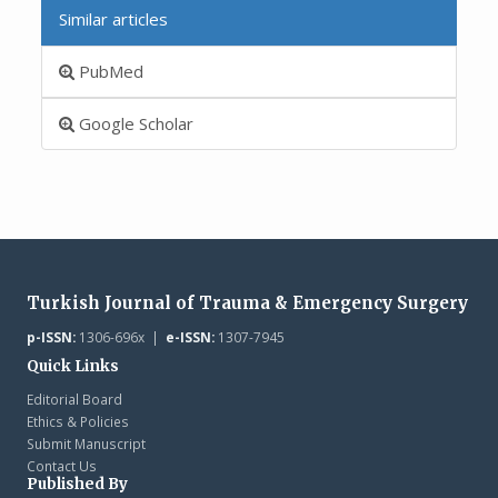
Similar articles
PubMed
Google Scholar
Turkish Journal of Trauma & Emergency Surgery
p-ISSN:
1306-696x |
e-ISSN:
1307-7945
Quick Links
Editorial Board
Ethics & Policies
Submit Manuscript
Contact Us
Published By