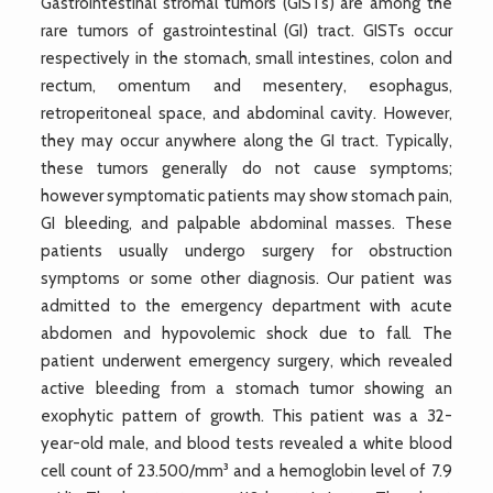
Gastrointestinal stromal tumors (GISTs) are among the
rare tumors of gastrointestinal (GI) tract. GISTs occur
respectively in the stomach, small intestines, colon and
rectum, omentum and mesentery, esophagus,
retroperitoneal space, and abdominal cavity. However,
they may occur anywhere along the GI tract. Typically,
these tumors generally do not cause symptoms;
however symptomatic patients may show stomach pain,
GI bleeding, and palpable abdominal masses. These
patients usually undergo surgery for obstruction
symptoms or some other diagnosis. Our patient was
admitted to the emergency department with acute
abdomen and hypovolemic shock due to fall. The
patient underwent emergency surgery, which revealed
active bleeding from a stomach tumor showing an
exophytic pattern of growth. This patient was a 32-
year-old male, and blood tests revealed a white blood
cell count of 23.500/mm³ and a hemoglobin level of 7.9