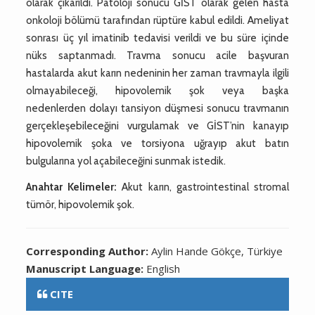
olarak çıkarıldı. Patoloji sonucu GİST olarak gelen hasta
onkoloji bölümü tarafından rüptüre kabul edildi. Ameliyat
sonrası üç yıl imatinib tedavisi verildi ve bu süre içinde
nüks saptanmadı. Travma sonucu acile başvuran
hastalarda akut karın nedeninin her zaman travmayla ilgili
olmayabileceği, hipovolemik şok veya başka
nedenlerden dolayı tansiyon düşmesi sonucu travmanın
gerçekleşebileceğini vurgulamak ve GİST’nin kanayıp
hipovolemik şoka ve torsiyona uğrayıp akut batın
bulgularına yol açabileceğini sunmak istedik.
Anahtar Kelimeler:
Akut karın, gastrointestinal stromal
tümör, hipovolemik şok.
Corresponding Author:
Aylin Hande Gökçe, Türkiye
Manuscript Language:
English
CITE