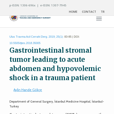
p-ISSN: 1306-696x | e-ISSN: 1307-7945
HOME
CONTACT
TR
Toggle n
Ulus Travma Acil Cerrahi Derg. 2019; 25(1):
83-85 | DOI:
10.5505/tjtes.2018.35005
Gastrointestinal stromal
tumor leading to acute
abdomen and hypovolemic
shock in a trauma patient
Aylin Hande Gökçe
Department of General Surgery, İstanbul Medicine Hospital, İstanbul-
Turkey