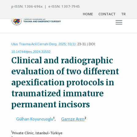
p-ISSN: 1306-696x | e-ISSN: 1307-7945
HOME
CONTACT
TR
Toggle n
Ulus Travma Acil Cerrahi Derg. 2025; 31(1):
23-31 | DOI:
10.14744/tjtes.2024.31532
Clinical and radiographic
evaluation of two different
apexification protocols in
traumatized immature
permanent incisors
1
2
Gülhan Koyuncuoglu
,
Gamze Aren
1
Private Clinic, Istanbul-Türkiye