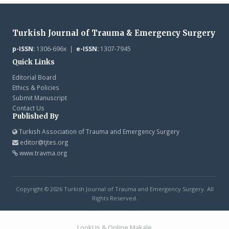
Turkish Journal of Trauma & Emergency Surgery
p-ISSN:
1306-696x |
e-ISSN:
1307-7945
Quick Links
Editorial Board
Ethics & Policies
Submit Manuscript
Contact Us
Published By
Turkish Association of Trauma and Emergency Surgery
editor@tjtes.org
www.travma.org
Copyright © 2026 Turkish Journal of Trauma and Emergency Surgery. All
Rights Reserved.
LookUs
&
Online Makale