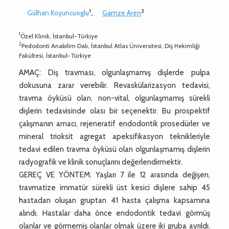
1
2
Gülhan Koyuncuoglu
,
Gamze Aren
1
Özel Klinik, İstanbul-Türkiye
2
Pedodonti Anabilim Dalı, İstanbul Atlas Üniversitesi, Diş Hekimliği
Fakültesi, İstanbul-Türkiye
AMAÇ: Diş travması, olgunlaşmamış dişlerde pulpa
dokusuna zarar verebilir. Revaskülarizasyon tedavisi,
travma öyküsü olan, non-vital, olgunlaşmamış sürekli
dişlerin tedavisinde olası bir seçenektir. Bu prospektif
çalışmanın amacı, rejeneratif endodontik prosedürler ve
mineral trioksit agregat apeksifikasyon teknikleriyle
tedavi edilen travma öyküsü olan olgunlaşmamış dişlerin
radyografik ve klinik sonuçlarını değerlendirmektir.
GEREÇ VE YÖNTEM: Yaşları 7 ile 12 arasında değişen,
travmatize immatür sürekli üst kesici dişlere sahip 45
hastadan oluşan gruptan 41 hasta çalışma kapsamına
alındı. Hastalar daha önce endodontik tedavi görmüş
olanlar ve görmemiş olanlar olmak üzere iki gruba ayrıldı.