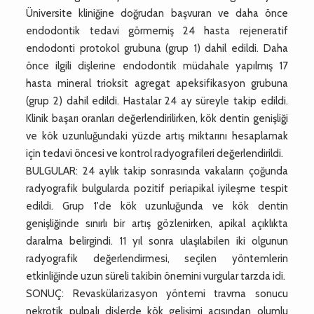
Üniversite kliniğine doğrudan başvuran ve daha önce
endodontik tedavi görmemiş 24 hasta rejeneratif
endodonti protokol grubuna (grup 1) dahil edildi. Daha
önce ilgili dişlerine endodontik müdahale yapılmış 17
hasta mineral trioksit agregat apeksifikasyon grubuna
(grup 2) dahil edildi. Hastalar 24 ay süreyle takip edildi.
Klinik başarı oranları değerlendirilirken, kök dentin genişliği
ve kök uzunluğundaki yüzde artış miktarını hesaplamak
için tedavi öncesi ve kontrol radyografileri değerlendirildi.
BULGULAR: 24 aylık takip sonrasında vakaların çoğunda
radyografik bulgularda pozitif periapikal iyileşme tespit
edildi. Grup 1'de kök uzunluğunda ve kök dentin
genişliğinde sınırlı bir artış gözlenirken, apikal açıklıkta
daralma belirgindi. 11 yıl sonra ulaşılabilen iki olgunun
radyografik değerlendirmesi, seçilen yöntemlerin
etkinliğinde uzun süreli takibin önemini vurgular tarzda idi.
SONUÇ: Revaskülarizasyon yöntemi travma sonucu
nekrotik pulpalı dişlerde kök gelişimi açısından olumlu