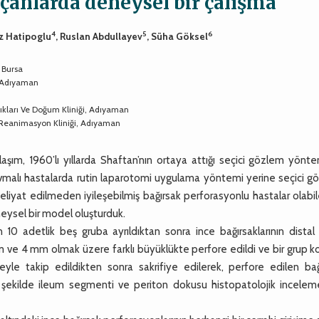
ıçanlarda deneysel bir çalışma
4
5
6
liz Hatipoglu
, Ruslan Abdullayev
, Süha Göksel
 Bursa
, Adıyaman
ıkları Ve Doğum Kliniği, Adıyaman
 Reanimasyon Kliniği, Adıyaman
şım, 1960’lı yıllarda Shaftan’nın ortaya attığı seçici gözlem yönte
malı hastalarda rutin laparotomi uygulama yöntemi yerine seçici g
eliyat edilmeden iyileşebilmiş bağırsak perforasyonlu hastalar olabi
eysel bir model oluşturduk.
10 adetlik beş gruba ayrıldıktan sonra ince bağırsaklarının distal 
m ve 4 mm olmak üzere farklı büyüklükte perfore edildi ve bir grup k
üreyle takip edildikten sonra sakrifiye edilerek, perfore edilen ba
ek şekilde ileum segmenti ve periton dokusu histopatolojik inceleme