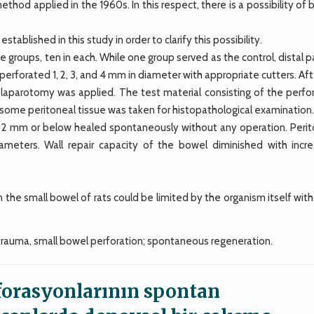
thod applied in the 1960s. In this respect, there is a possibility of
ablished in this study in order to clarify this possibility.
 groups, ten in each. While one group served as the control, distal p
perforated 1, 2, 3, and 4 mm in diameter with appropriate cutters. Aft
relaparotomy was applied. The test material consisting of the perfo
d some peritoneal tissue was taken for histopathological examination
 2 mm or below healed spontaneously without any operation. Perito
diameters. Wall repair capacity of the bowel diminished with incre
the small bowel of rats could be limited by the organism itself wit
rauma, small bowel perforation; spontaneous regeneration.
rforasyonlarının spontan