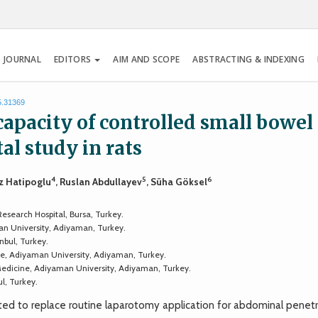
 JOURNAL
EDITORS
AIM AND SCOPE
ABSTRACTING & INDEXING
5.31369
apacity of controlled small bowel
al study in rats
4
5
6
liz Hatipoglu
, Ruslan Abdullayev
, Süha Göksel
esearch Hospital, Bursa, Turkey.
n University, Adiyaman, Turkey.
nbul, Turkey.
e, Adiyaman University, Adiyaman, Turkey.
edicine, Adiyaman University, Adiyaman, Turkey.
l, Turkey.
d to replace routine laparotomy application for abdominal penetr