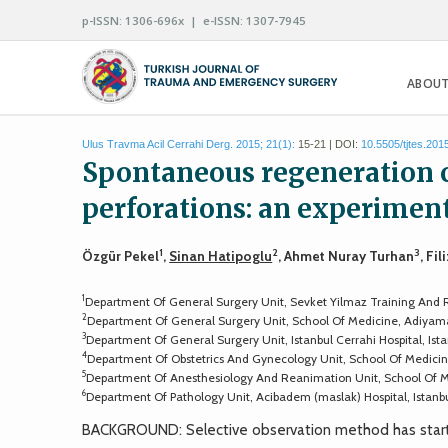
p-ISSN: 1306-696x | e-ISSN: 1307-7945
ABOUT
Ulus Travma Acil Cerrahi Derg. 2015; 21(1):
15-21 | DOI:
10.5505/tjtes.201
Spontaneous regeneration c
perforations: an experiment
1
2
3
Özgür Pekel
,
Sinan Hatipoglu
, Ahmet Nuray Turhan
, Fi
1
Department Of General Surgery Unit, Sevket Yilmaz Training And R
2
Department Of General Surgery Unit, School Of Medicine, Adiyama
3
Department Of General Surgery Unit, Istanbul Cerrahi Hospital, Ista
4
Department Of Obstetrics And Gynecology Unit, School Of Medicin
5
Department Of Anesthesiology And Reanimation Unit, School Of M
6
Department Of Pathology Unit, Acibadem (maslak) Hospital, Istanbu
BACKGROUND: Selective observation method has starte