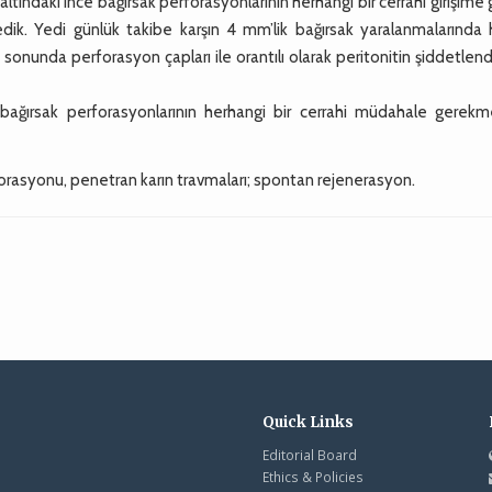
tındaki ince bağırsak perforasyonlarının herhangi bir cerrahi girişime
dik. Yedi günlük takibe karşın 4 mm’lik bağırsak yaralanmalarında 
nunda perforasyon çapları ile orantılı olarak peritonitin şiddetlend
 bağırsak perforasyonlarının herhangi bir cerrahi müdahale gerek
orasyonu, penetran karın travmaları; spontan rejenerasyon.
Quick Links
Editorial Board
Ethics & Policies