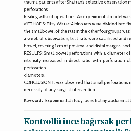
trauma patients after Shaftan’s selective observation me
perforations
healing without operations. An experimental model was est
METHODS: Fifty Wistar-Albino rats were divided into five
the small bowel of the rats in the other four groups was 
a week of observation, test rats were sacrificed and 
bowel, covering 1 cm of proximal and distal margins, an
RESULTS: Small bowel perforations with a diameter of
intensity increased in direct ratio with perforation 
perforation
diameters.
CONCLUSION: It was observed that small perforations in 
necessity of any surgical intervention.
Keywords:
Experimental study, penetrating abdominal t
Kontrollü ince bağırsak pe