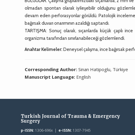
BULGULAR: Çalışma gruplarımızdaki sıçanlarda, 2 mm ve al
olmadan spontan olarak iyileşebilir olduğunu gözlemle
devam eden perforasyonlar görüldü. Patolojik inceleme so
bağırsak duvarı onarımının azaldığı saptandı.
TARTIŞMA: Sonuç olarak, sıçanlarda küçük çaplı ince
organizma tarafından sınırlanabileceği gözlemlendi.
Anahtar Kelimeler:
Deneysel çalışma, ince bağırsak perf
Corresponding Author:
Sinan Hatipoglu, Türkiye
Manuscript Language:
English
Turkish Journal of Trauma & Emergency
Surgery
p-ISSN:
1306-696x |
e-ISSN:
1307-7945