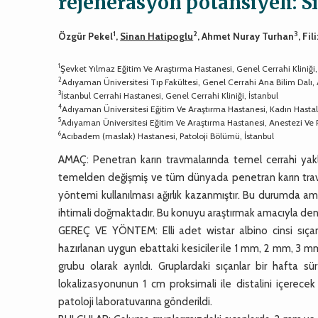
rejenerasyon potansiyeli: S
1
2
3
Özgür Pekel
,
Sinan Hatipoglu
, Ahmet Nuray Turhan
, Fi
1
Şevket Yılmaz Eğitim Ve Araştırma Hastanesi, Genel Cerrahi Kliniği,
2
Adıyaman Üniversitesi Tıp Fakültesi, Genel Cerrahi Ana Bilim Dalı
3
İstanbul Cerrahi Hastanesi, Genel Cerrahi Kliniği, İstanbul
4
Adıyaman Üniversitesi Eğitim Ve Araştırma Hastanesi, Kadın Hastal
5
Adıyaman Üniversitesi Eğitim Ve Araştırma Hastanesi, Anestezi Ve
6
Acıbadem (maslak) Hastanesi, Patoloji Bölümü, İstanbul
AMAÇ: Penetran karın travmalarında temel cerrahi yakla
temelden değişmiş ve tüm dünyada penetran karın trav
yöntemi kullanılması ağırlık kazanmıştır. Bu durumda am
ihtimali doğmaktadır. Bu konuyu araştırmak amacıyla den
GEREÇ VE YÖNTEM: Elli adet wistar albino cinsi sıçan 
hazırlanan uygun ebattaki kesiciler ile 1 mm, 2 mm, 3 m
grubu olarak ayrıldı. Gruplardaki sıçanlar bir hafta s
lokalizasyonunun 1 cm proksimali ile distalini içerec
patoloji laboratuvarına gönderildi.