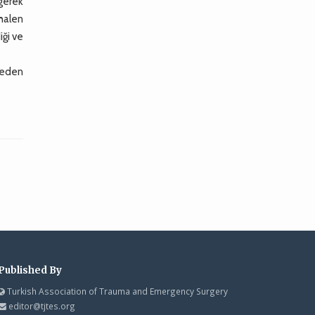
 gerek
halen
iği ve
meden
Published By
Turkish Association of Trauma and Emergency Surgery
editor@tjtes.org