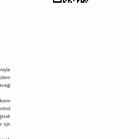
miyle
özlem
leceği
kısmı
ontrol
ğırsak
 için