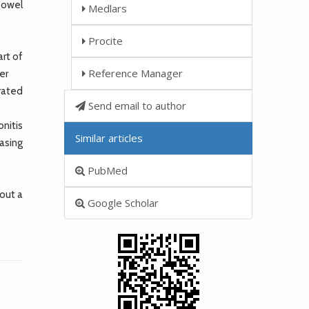
 bowel
Medlars
Procite
art of
Reference Manager
er
rated
Send email to author
.
nitis
Similar articles
asing
PubMed
hout a
Google Scholar