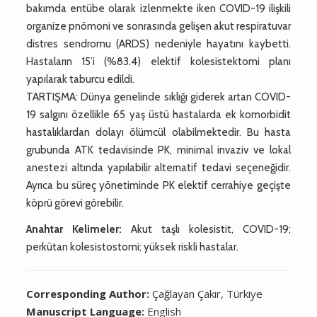
bakımda entübe olarak izlenmekte iken COVID-19 ilişkili
organize pnömoni ve sonrasında gelişen akut respiratuvar
distres sendromu (ARDS) nedeniyle hayatını kaybetti.
Hastaların 15’i (%83.4) elektif kolesistektomi planı
yapılarak taburcu edildi.
TARTIŞMA: Dünya genelinde sıklığı giderek artan COVID-
19 salgını özellikle 65 yaş üstü hastalarda ek komorbidit
hastalıklardan dolayı ölümcül olabilmektedir. Bu hasta
grubunda ATK tedavisinde PK, minimal invaziv ve lokal
anestezi altında yapılabilir alternatif tedavi seçeneğidir.
Ayrıca bu süreç yönetiminde PK elektif cerrahiye geçişte
köprü görevi görebilir.
Anahtar Kelimeler:
Akut taşlı kolesistit, COVID-19;
perkütan kolesistostomi; yüksek riskli hastalar.
Corresponding Author:
Çağlayan Çakır, Türkiye
Manuscript Language:
English