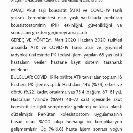
Araştırma Hastanesi Genel Cerrahi Anabilim Dalı, İstanbul
AMAÇ: Akut taşlı kolesistit (ATK) ve COVID-19 tanılı
yüksek komorbiditesi olan yaşlı hastalarda perkütan
kolesistostominin (PK) etkinliğini, güvenilirliğini ve
sonuçlarını gözden geçirmeyi amaçladık.
GEREÇ VE YÖNTEM: Mart 2020–Haziran 2020 tarihleri
arasında ATK ve COVID-19 tanısı alan ve girişimsel
radyoloji ünitesinde PK tedavi işlemi yapılan 65 yaş üstü
hastaların verileri hastane kayıt sistemi taranarak
incelendi.
BULGULAR: COVID-19 ile birlikte ATK tanısı alan toplam 18
hastaya PK işlemi yapıldı. Hastaların 14’ü (%78) erkek ve
dördü (%22) kadın; ortalama yaş 73.4 (dağılım, 67–81 yıl).
Hastaların 17’sinde (%94) 48–72 saat içerisinde akut
kolesistit ile ilişkili semptomlar gerilemiş ve klinik olarak
düzelmiştir. Perkütan kolesistostomi uygulamasının
başarı oranı %100 olup herhangi bir komplikasyon
gelişmemiştir. Üç (%16.6) hasta işlem sonrası yoğun