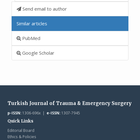
Send email to author
Similar articles
PubMed
Google Scholar
Turkish Journal of Trauma & Emergency Surgery
p-ISSN:
1306-696x |
e-ISSN:
1307-7945
Quick Links
Editorial Board
Ethics & Policies