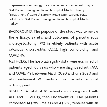
1
Department of Radiology, Healts Sciences University, Bakirköy Dr.
Sadi Konuk Training and Resarch Hospital, İstanbul-Turkey
2
Department of General Surgery, Healts Sciences University,
Bakirköy Dr. Sadi Konuk Training and Resarch Hospital, İstanbul-
Turkey
BACKGROUND: The purpose of the study was to review
the efficacy, safety, and outcomes of percutaneous
cholecystostomy (PC) in elderly patients with acute
calculous cholecystitis (ACC), high comorbidity, and
COVID-19.
METHODS: The hospital registry data were examined of
patients aged >65 years who were diagnosed with ACC
and COVID-19 between March 2020 and June 2020 and
who underwent PC treatment in the interventional
radiology unit.
RESULTS: A total of 18 patients were diagnosed with
ACC and COVID-19, then underwent PC. The patients
comprised 14 (78%) males and 4 (22%) females with an