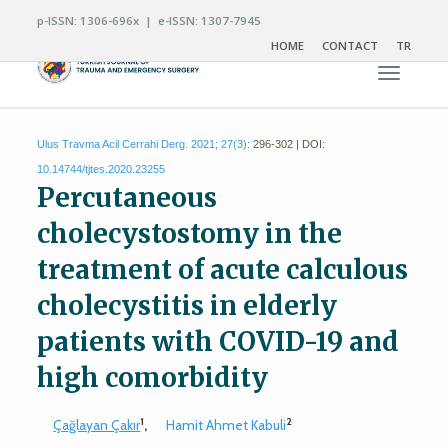
p-ISSN: 1306-696x | e-ISSN: 1307-7945
HOME
CONTACT
TR
Toggle n
Ulus Travma Acil Cerrahi Derg. 2021; 27(3):
296-302 | DOI:
10.14744/tjtes.2020.23255
Percutaneous
cholecystostomy in the
treatment of acute calculous
cholecystitis in elderly
patients with COVID-19 and
high comorbidity
1
2
Çağlayan Çakır
,
Hamit Ahmet Kabuli