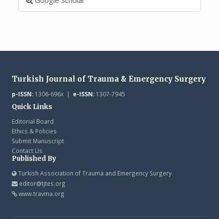
Turkish Journal of Trauma & Emergency Surgery
p-ISSN:
1306-696x |
e-ISSN:
1307-7945
Quick Links
Editorial Board
Ethics & Policies
Submit Manuscript
Contact Us
Published By
Turkish Association of Trauma and Emergency Surgery
editor@tjtes.org
www.travma.org