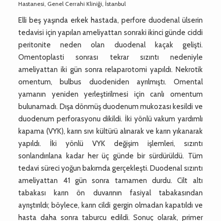
Hastanesi, Genel Cerrahi Kliniği, İstanbul
Elli beş yaşında erkek hastada, perfore duodenal ülserin
tedavisi için yapılan ameliyattan sonraki ikinci günde ciddi
peritonite neden olan duodenal kaçak gelişti.
Omentoplasti sonrası tekrar sızıntı nedeniyle
ameliyattan iki gün sonra relaparotomi yapıldı. Nekrotik
omentum, bulbus duodeniden ayrılmıştı. Omental
yamanın yeniden yerleştirilmesi için canlı omentum
bulunamadı. Dışa dönmüş duodenum mukozası kesildi ve
duodenum perforasyonu dikildi. İki yönlü vakum yardımlı
kapama (VYK), karın sıvı kültürü alınarak ve karın yıkanarak
yapıldı. İki yönlü VYK değişim işlemleri, sızıntı
sonlandırılana kadar her üç günde bir sürdürüldü. Tüm
tedavi süreci yoğun bakımda gerçekleşti. Duodenal sızıntı
ameliyattan 41 gün sonra tamamen durdu. Cilt altı
tabakası karın ön duvarının fasiyal tabakasından
ayrıştırıldı; böylece, karın cildi gergin olmadan kapatıldı ve
hasta daha sonra taburcu edildi. Sonuç olarak, primer