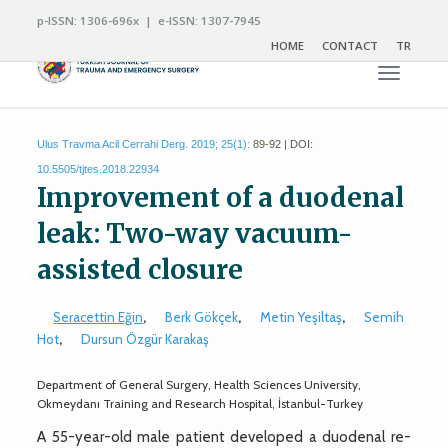
p-ISSN: 1306-696x | e-ISSN: 1307-7945
HOME
CONTACT
TR
Toggle n
Ulus Travma Acil Cerrahi Derg. 2019; 25(1):
89-92 | DOI:
10.5505/tjtes.2018.22934
Improvement of a duodenal
leak: Two-way vacuum-
assisted closure
Seracettin Eğin
,
Berk Gökçek
,
Metin Yeşiltaş
,
Semih
Hot
,
Dursun Özgür Karakaş
Department of General Surgery, Health Sciences University,
Okmeydanı Training and Research Hospital, İstanbul-Turkey
A 55-year-old male patient developed a duodenal re-