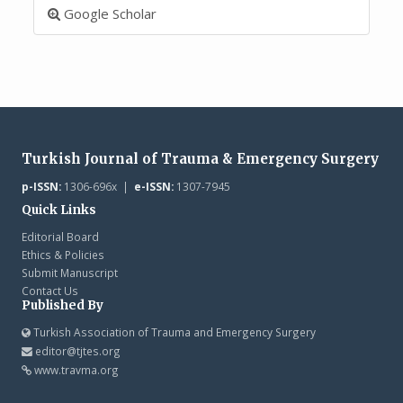
Google Scholar
Turkish Journal of Trauma & Emergency Surgery
p-ISSN:
1306-696x |
e-ISSN:
1307-7945
Quick Links
Editorial Board
Ethics & Policies
Submit Manuscript
Contact Us
Published By
Turkish Association of Trauma and Emergency Surgery
editor@tjtes.org
www.travma.org