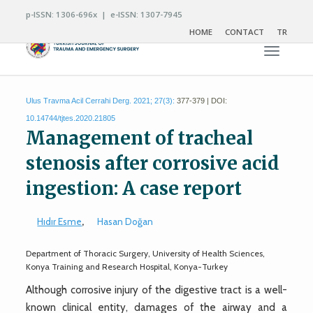
p-ISSN: 1306-696x | e-ISSN: 1307-7945
HOME
CONTACT
TR
Toggle n
Ulus Travma Acil Cerrahi Derg. 2021; 27(3):
377-379 | DOI:
10.14744/tjtes.2020.21805
Management of tracheal
stenosis after corrosive acid
ingestion: A case report
Hıdır Esme
,
Hasan Doğan
Department of Thoracic Surgery, University of Health Sciences,
Konya Training and Research Hospital, Konya-Turkey
Although corrosive injury of the digestive tract is a well-
known clinical entity, damages of the airway and a